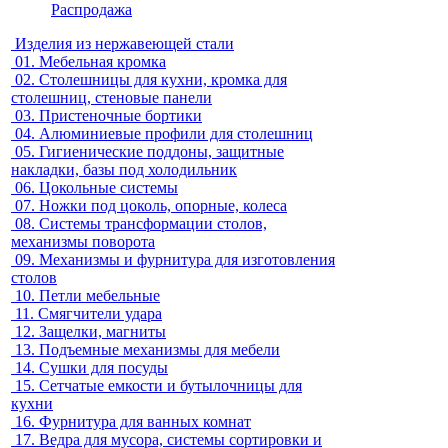
Распродажа
Изделия из нержавеющей стали
01.
Мебельная кромка
02.
Столешницы для кухни, кромка для
столешниц, стеновые панели
03.
Пристеночные бортики
04.
Алюминиевые профили для столешниц
05.
Гигиенические поддоны, защитные
накладки, базы под холодильник
06.
Цокольные системы
07.
Ножки под цоколь, опорные, колеса
08.
Системы трансформации столов,
механизмы поворота
09.
Механизмы и фурнитура для изготовления
столов
10.
Петли мебельные
11.
Смягчители удара
12.
Защелки, магниты
13.
Подъемные механизмы для мебели
14.
Сушки для посуды
15.
Сетчатые емкости и бутылочницы для
кухни
16.
Фурнитура для ванных комнат
17.
Ведра для мусора, системы сортировки и