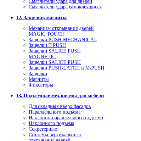
Смягчители удара для дверей
Cмягчители удара самоклеящиеся
12. Защелки, магниты
Механизм открывания дверей
MAGIC TOUCH
Защёлки PUSH MECHANICAL
Защелки T-PUSH
Защелки SALICE PUSH
MAGNETIC
Защелки SALICE PUSH
Защелки PUSH-LATCH и M-PUSH
Защелки
Магниты
Фиксаторы
13. Подъемные механизмы для мебели
Для складных вверх фасадов
Параллельного подъема
Наклонно-параллельного подъема
Наклонного подъема
Секретерные
Системы вертикального
открывания дверей