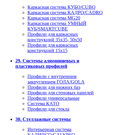
Каркасная система КУБО/CUBO
Каркасная система КАДРО/CADRO
Каркасная система MG20
Каркасная система УМНЫЙ
КУБ/SMARTCUBE
Профили для каркасных
конструкций 35x35, 50x50
Профили для каркасных
конструкций 15х15
29. Системы алюминиевых и
пластиковых профилей
Профили с внутренним
закруглением ГОЛА/GOLA
Профили для нижних баз
Профили для стеновых панелей
Профили универсальные
Система КАТО
Профили для стекла
30. Стеллажные системы
Интерьерная система
КАЛИПСО/CALYPSO