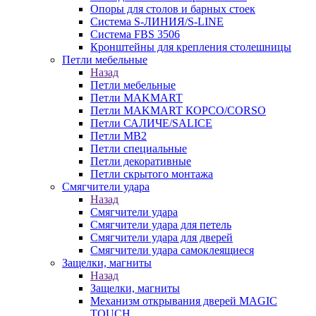
Опоры для столов и барных стоек
Система S-ЛИНИЯ/S-LINE
Система FBS 3506
Кронштейны для крепления столешницы
Петли мебельные
Назад
Петли мебельные
Петли MAKMART
Петли MAKMART КОРСО/CORSO
Петли САЛИЧЕ/SALICE
Петли MB2
Петли специальные
Петли декоративные
Петли скрытого монтажа
Смягчители удара
Назад
Смягчители удара
Смягчители удара для петель
Смягчители удара для дверей
Cмягчители удара самоклеящиеся
Защелки, магниты
Назад
Защелки, магниты
Механизм открывания дверей MAGIC
TOUCH