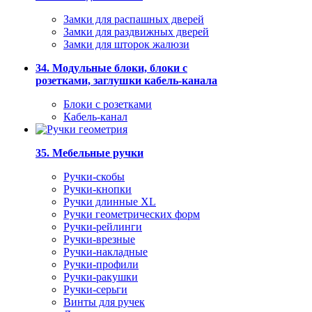
Замки для распашных дверей
Замки для раздвижных дверей
Замки для шторок жалюзи
34. Модульные блоки, блоки с
розетками, заглушки кабель-канала
Блоки с розетками
Кабель-канал
35. Мебельные ручки
Ручки-скобы
Ручки-кнопки
Ручки длинные XL
Ручки геометрических форм
Ручки-рейлинги
Ручки-врезные
Ручки-накладные
Ручки-профили
Ручки-ракушки
Ручки-серьги
Винты для ручек