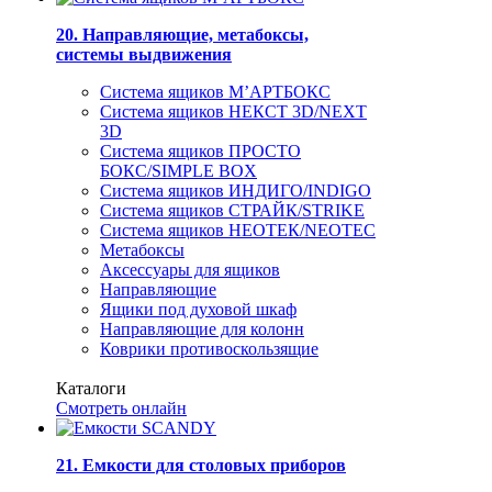
20. Направляющие, метабоксы,
системы выдвижения
Система ящиков М’АРТБОКС
Система ящиков НЕКСТ 3D/NEXT
3D
Система ящиков ПРОСТО
БОКС/SIMPLE BOX
Система ящиков ИНДИГО/INDIGO
Система ящиков СТРАЙК/STRIKE
Система ящиков НЕОТЕК/NEOTEC
Метабоксы
Аксессуары для ящиков
Направляющие
Ящики под духовой шкаф
Направляющие для колонн
Коврики противоскользящие
Каталоги
Смотреть онлайн
21. Емкости для столовых приборов