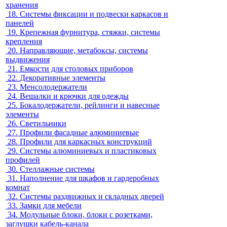
хранения
18.
Системы фиксации и подвески каркасов и
панелей
19.
Крепежная фурнитура, стяжки, системы
крепления
20.
Направляющие, метабоксы, системы
выдвижения
21.
Емкости для столовых приборов
22.
Декоративные элементы
23.
Менсолодержатели
24.
Вешалки и крючки для одежды
25.
Бокалодержатели, рейлинги и навесные
элементы
26.
Светильники
27.
Профили фасадные алюминиевые
28.
Профили для каркасных конструкций
29.
Системы алюминиевых и пластиковых
профилей
30.
Стеллажные системы
31.
Наполнение для шкафов и гардеробных
комнат
32.
Системы раздвижных и складных дверей
33.
Замки для мебели
34.
Модульные блоки, блоки с розетками,
заглушки кабель-канала