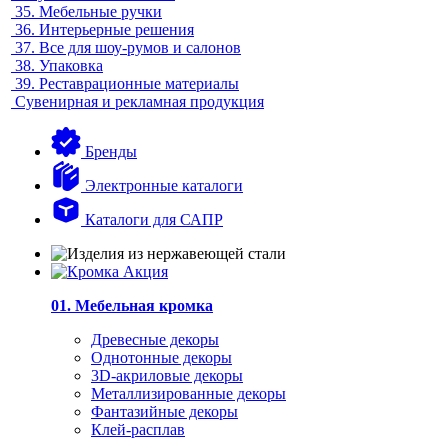
35.
Мебельные ручки
36.
Интерьерные решения
37.
Все для шоу-румов и салонов
38.
Упаковка
39.
Реставрационные материалы
Сувенирная и рекламная продукция
Бренды
Электронные каталоги
Каталоги для САПР
01. Мебельная кромка
Древесные декоры
Однотонные декоры
3D-акриловые декоры
Металлизированные декоры
Фантазийные декоры
Клей-расплав