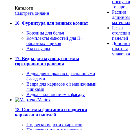
погрузк
товаров
Каталоги
Распил
Смотреть онлайн
длинном
материа
16. Фурнитура для ванных комнат
Резка
Корзины для белья
столешн
Комплекты емкостей для П-
панелей
образных ящиков
Дополни
Аксессуары
платная
упаковка
17. Ведра для мусора, системы
сортировки и хранения
Ведра для каркасов с распашными
фасадами
Ведра для каркасов с выдвижными
ящиками
Ведра с креплением к фасаду
18. Системы фиксации и подвески
каркасов и панелей
Подвески верхних каркасов
Подвески нижних каркасов