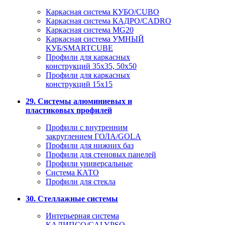
Каркасная система КУБО/CUBO
Каркасная система КАДРО/CADRO
Каркасная система MG20
Каркасная система УМНЫЙ
КУБ/SMARTCUBE
Профили для каркасных
конструкций 35x35, 50x50
Профили для каркасных
конструкций 15х15
29. Системы алюминиевых и
пластиковых профилей
Профили с внутренним
закруглением ГОЛА/GOLA
Профили для нижних баз
Профили для стеновых панелей
Профили универсальные
Система КАТО
Профили для стекла
30. Стеллажные системы
Интерьерная система
КАЛИПСО/CALYPSO