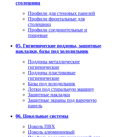
столешниц
Профили для стеновых панелей
Профили фронтальные для
столешниц
Профили соединительные и
торцевые
05. Гигиенические поддоны, защитные
накладки, базы под холодильник
Поддоны металлические
гигиенические
Поддоны пластиковые
гигиенические
Базы под холодильник
Лотки под стиральную машину
Защитные накладки
Защитные экраны под варочную
панель
06. Цокольные системы
Цоколь ПВХ
Цоколь алюминиевый