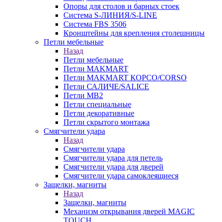
Опоры для столов и барных стоек
Система S-ЛИНИЯ/S-LINE
Система FBS 3506
Кронштейны для крепления столешницы
Петли мебельные
Назад
Петли мебельные
Петли MAKMART
Петли MAKMART КОРСО/CORSO
Петли САЛИЧЕ/SALICE
Петли MB2
Петли специальные
Петли декоративные
Петли скрытого монтажа
Смягчители удара
Назад
Смягчители удара
Смягчители удара для петель
Смягчители удара для дверей
Cмягчители удара самоклеящиеся
Защелки, магниты
Назад
Защелки, магниты
Механизм открывания дверей MAGIC
TOUCH