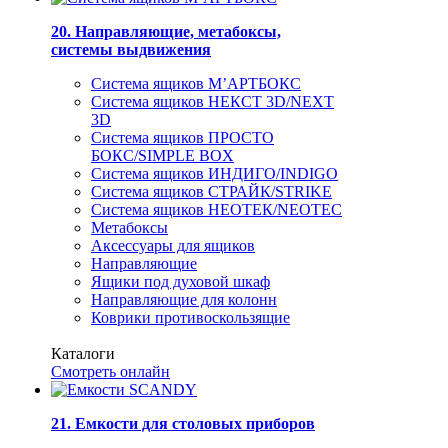
20. Направляющие, метабоксы,
системы выдвижения
Система ящиков М’АРТБОКС
Система ящиков НЕКСТ 3D/NEXT
3D
Система ящиков ПРОСТО
БОКС/SIMPLE BOX
Система ящиков ИНДИГО/INDIGO
Система ящиков СТРАЙК/STRIKE
Система ящиков НЕОТЕК/NEOTEC
Метабоксы
Аксессуары для ящиков
Направляющие
Ящики под духовой шкаф
Направляющие для колонн
Коврики противоскользящие
Каталоги
Смотреть онлайн
21. Емкости для столовых приборов