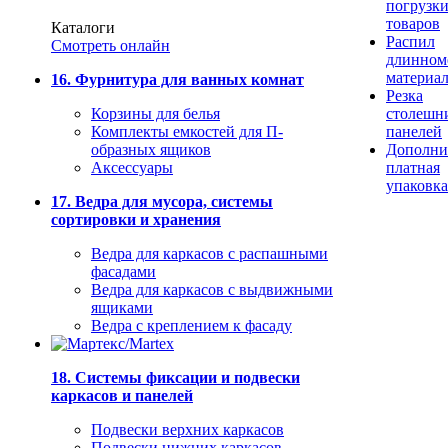
погрузк
товаров
Каталоги
Распил
Смотреть онлайн
длинном
материа
16. Фурнитура для ванных комнат
Резка
Корзины для белья
столешн
Комплекты емкостей для П-
панелей
образных ящиков
Дополни
Аксессуары
платная
упаковка
17. Ведра для мусора, системы
сортировки и хранения
Ведра для каркасов с распашными
фасадами
Ведра для каркасов с выдвижными
ящиками
Ведра с креплением к фасаду
18. Системы фиксации и подвески
каркасов и панелей
Подвески верхних каркасов
Подвески нижних каркасов