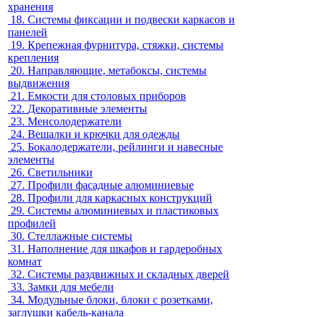
хранения
18.
Системы фиксации и подвески каркасов и
панелей
19.
Крепежная фурнитура, стяжки, системы
крепления
20.
Направляющие, метабоксы, системы
выдвижения
21.
Емкости для столовых приборов
22.
Декоративные элементы
23.
Менсолодержатели
24.
Вешалки и крючки для одежды
25.
Бокалодержатели, рейлинги и навесные
элементы
26.
Светильники
27.
Профили фасадные алюминиевые
28.
Профили для каркасных конструкций
29.
Системы алюминиевых и пластиковых
профилей
30.
Стеллажные системы
31.
Наполнение для шкафов и гардеробных
комнат
32.
Системы раздвижных и складных дверей
33.
Замки для мебели
34.
Модульные блоки, блоки с розетками,
заглушки кабель-канала