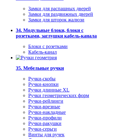
Замки для распашных дверей
Замки для раздвижных дверей
Замки для шторок жалюзи
34. Модульные блоки, блоки с
розетками, заглушки кабель-канала
Блоки с розетками
Кабель-канал
35. Мебельные ручки
Ручки-скобы
Ручки-кнопки
Ручки длинные XL
Ручки геометрических форм
Ручки-рейлинги
Ручки-врезные
Ручки-накладные
Ручки-профили
Ручки-ракушки
Ручки-серьги
Винты для ручек