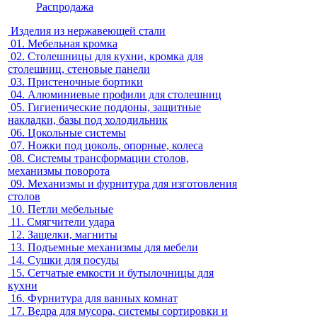
Распродажа
Изделия из нержавеющей стали
01.
Мебельная кромка
02.
Столешницы для кухни, кромка для
столешниц, стеновые панели
03.
Пристеночные бортики
04.
Алюминиевые профили для столешниц
05.
Гигиенические поддоны, защитные
накладки, базы под холодильник
06.
Цокольные системы
07.
Ножки под цоколь, опорные, колеса
08.
Системы трансформации столов,
механизмы поворота
09.
Механизмы и фурнитура для изготовления
столов
10.
Петли мебельные
11.
Смягчители удара
12.
Защелки, магниты
13.
Подъемные механизмы для мебели
14.
Сушки для посуды
15.
Сетчатые емкости и бутылочницы для
кухни
16.
Фурнитура для ванных комнат
17.
Ведра для мусора, системы сортировки и