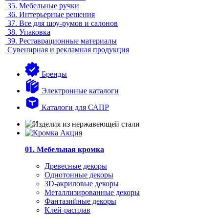
35.
Мебельные ручки
36.
Интерьерные решения
37.
Все для шоу-румов и салонов
38.
Упаковка
39.
Реставрационные материалы
Сувенирная и рекламная продукция
Бренды
Электронные каталоги
Каталоги для САПР
01. Мебельная кромка
Древесные декоры
Однотонные декоры
3D-акриловые декоры
Металлизированные декоры
Фантазийные декоры
Клей-расплав