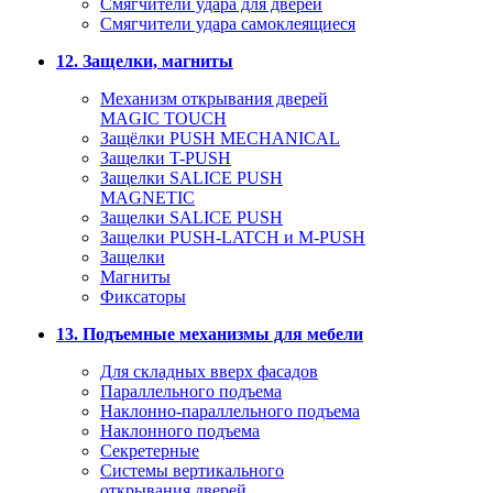
Смягчители удара для дверей
Cмягчители удара самоклеящиеся
12. Защелки, магниты
Механизм открывания дверей
MAGIC TOUCH
Защёлки PUSH MECHANICAL
Защелки T-PUSH
Защелки SALICE PUSH
MAGNETIC
Защелки SALICE PUSH
Защелки PUSH-LATCH и M-PUSH
Защелки
Магниты
Фиксаторы
13. Подъемные механизмы для мебели
Для складных вверх фасадов
Параллельного подъема
Наклонно-параллельного подъема
Наклонного подъема
Секретерные
Системы вертикального
открывания дверей