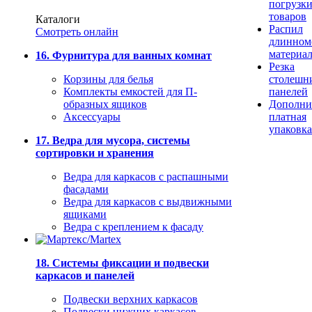
погрузк
товаров
Каталоги
Распил
Смотреть онлайн
длинном
материа
16. Фурнитура для ванных комнат
Резка
Корзины для белья
столешн
Комплекты емкостей для П-
панелей
образных ящиков
Дополни
Аксессуары
платная
упаковка
17. Ведра для мусора, системы
сортировки и хранения
Ведра для каркасов с распашными
фасадами
Ведра для каркасов с выдвижными
ящиками
Ведра с креплением к фасаду
18. Системы фиксации и подвески
каркасов и панелей
Подвески верхних каркасов
Подвески нижних каркасов