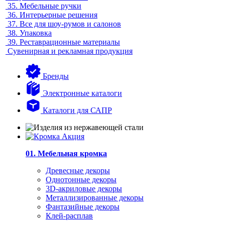
35.
Мебельные ручки
36.
Интерьерные решения
37.
Все для шоу-румов и салонов
38.
Упаковка
39.
Реставрационные материалы
Сувенирная и рекламная продукция
Бренды
Электронные каталоги
Каталоги для САПР
01. Мебельная кромка
Древесные декоры
Однотонные декоры
3D-акриловые декоры
Металлизированные декоры
Фантазийные декоры
Клей-расплав