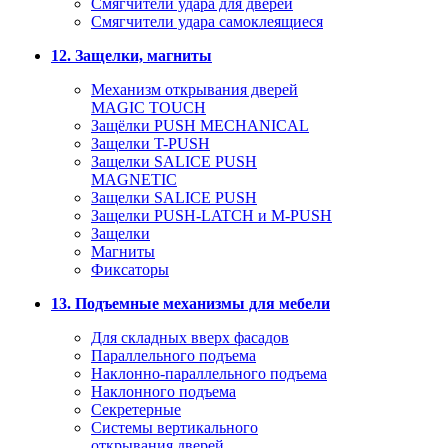
Смягчители удара для дверей
Cмягчители удара самоклеящиеся
12. Защелки, магниты
Механизм открывания дверей
MAGIC TOUCH
Защёлки PUSH MECHANICAL
Защелки T-PUSH
Защелки SALICE PUSH
MAGNETIC
Защелки SALICE PUSH
Защелки PUSH-LATCH и M-PUSH
Защелки
Магниты
Фиксаторы
13. Подъемные механизмы для мебели
Для складных вверх фасадов
Параллельного подъема
Наклонно-параллельного подъема
Наклонного подъема
Секретерные
Системы вертикального
открывания дверей