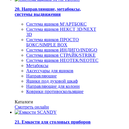
20. Направляющие, метабоксы,
системы выдвижения
Система ящиков М’АРТБОКС
Система ящиков НЕКСТ 3D/NEXT
3D
Система ящиков ПРОСТО
БОКС/SIMPLE BOX
Система ящиков ИНДИГО/INDIGO
Система ящиков СТРАЙК/STRIKE
Система ящиков НЕОТЕК/NEOTEC
Метабоксы
Аксессуары для ящиков
Направляющие
Ящики под духовой шкаф
Направляющие для колонн
Коврики противоскользящие
Каталоги
Смотреть онлайн
21. Емкости для столовых приборов