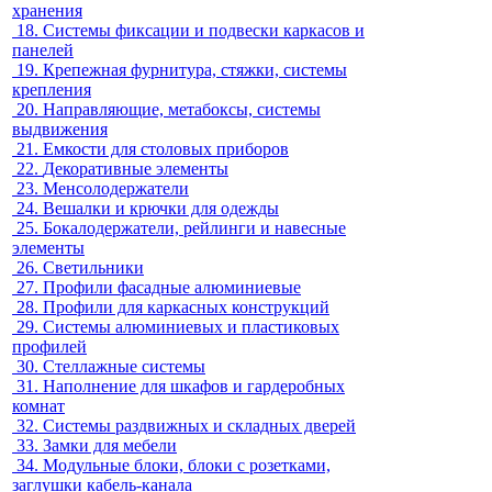
хранения
18.
Системы фиксации и подвески каркасов и
панелей
19.
Крепежная фурнитура, стяжки, системы
крепления
20.
Направляющие, метабоксы, системы
выдвижения
21.
Емкости для столовых приборов
22.
Декоративные элементы
23.
Менсолодержатели
24.
Вешалки и крючки для одежды
25.
Бокалодержатели, рейлинги и навесные
элементы
26.
Светильники
27.
Профили фасадные алюминиевые
28.
Профили для каркасных конструкций
29.
Системы алюминиевых и пластиковых
профилей
30.
Стеллажные системы
31.
Наполнение для шкафов и гардеробных
комнат
32.
Системы раздвижных и складных дверей
33.
Замки для мебели
34.
Модульные блоки, блоки с розетками,
заглушки кабель-канала