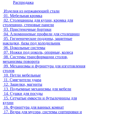
Распродажа
Изделия из нержавеющей стали
01.
Мебельная кромка
02.
Столешницы для кухни, кромка для
столешниц, стеновые панели
03.
Пристеночные бортики
04.
Алюминиевые профили для столешниц
05.
Гигиенические поддоны, защитные
накладки, базы под холодильник
06.
Цокольные системы
07.
Ножки под цоколь, опорные, колеса
08.
Системы трансформации столов,
механизмы поворота
09.
Механизмы и фурнитура для изготовления
столов
10.
Петли мебельные
11.
Смягчители удара
12.
Защелки, магниты
13.
Подъемные механизмы для мебели
14.
Сушки для посуды
15.
Сетчатые емкости и бутылочницы для
кухни
16.
Фурнитура для ванных комнат
17.
Ведра для мусора, системы сортировки и