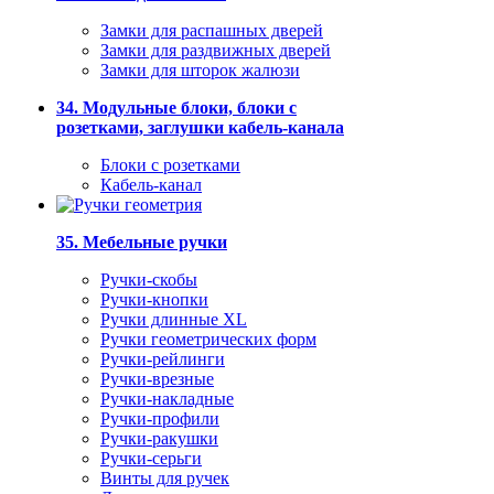
Замки для распашных дверей
Замки для раздвижных дверей
Замки для шторок жалюзи
34. Модульные блоки, блоки с
розетками, заглушки кабель-канала
Блоки с розетками
Кабель-канал
35. Мебельные ручки
Ручки-скобы
Ручки-кнопки
Ручки длинные XL
Ручки геометрических форм
Ручки-рейлинги
Ручки-врезные
Ручки-накладные
Ручки-профили
Ручки-ракушки
Ручки-серьги
Винты для ручек