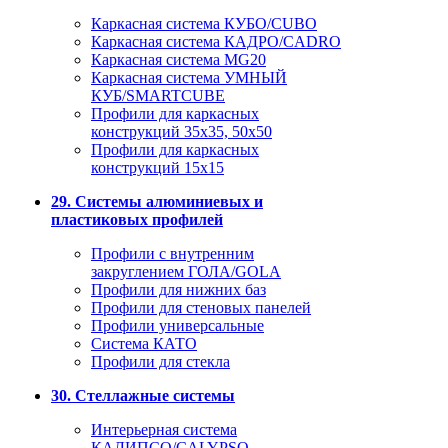
Каркасная система КУБО/CUBO
Каркасная система КАДРО/CADRO
Каркасная система MG20
Каркасная система УМНЫЙ
КУБ/SMARTCUBE
Профили для каркасных
конструкций 35x35, 50x50
Профили для каркасных
конструкций 15х15
29. Системы алюминиевых и
пластиковых профилей
Профили с внутренним
закруглением ГОЛА/GOLA
Профили для нижних баз
Профили для стеновых панелей
Профили универсальные
Система КАТО
Профили для стекла
30. Стеллажные системы
Интерьерная система
КАЛИПСО/CALYPSO