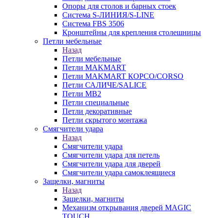
Опоры для столов и барных стоек
Система S-ЛИНИЯ/S-LINE
Система FBS 3506
Кронштейны для крепления столешницы
Петли мебельные
Назад
Петли мебельные
Петли MAKMART
Петли MAKMART КОРСО/CORSO
Петли САЛИЧЕ/SALICE
Петли MB2
Петли специальные
Петли декоративные
Петли скрытого монтажа
Смягчители удара
Назад
Смягчители удара
Смягчители удара для петель
Смягчители удара для дверей
Cмягчители удара самоклеящиеся
Защелки, магниты
Назад
Защелки, магниты
Механизм открывания дверей MAGIC
TOUCH