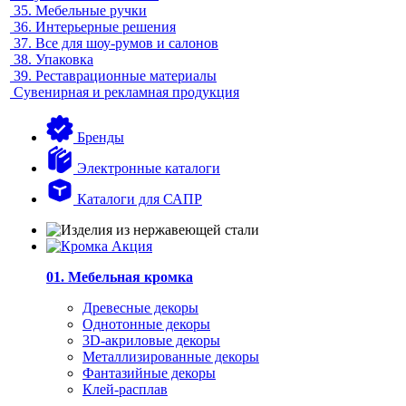
35.
Мебельные ручки
36.
Интерьерные решения
37.
Все для шоу-румов и салонов
38.
Упаковка
39.
Реставрационные материалы
Сувенирная и рекламная продукция
Бренды
Электронные каталоги
Каталоги для САПР
01. Мебельная кромка
Древесные декоры
Однотонные декоры
3D-акриловые декоры
Металлизированные декоры
Фантазийные декоры
Клей-расплав