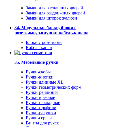
Замки для распашных дверей
Замки для раздвижных дверей
Замки для шторок жалюзи
34. Модульные блоки, блоки с
розетками, заглушки кабель-канала
Блоки с розетками
Кабель-канал
35. Мебельные ручки
Ручки-скобы
Ручки-кнопки
Ручки длинные XL
Ручки геометрических форм
Ручки-рейлинги
Ручки-врезные
Ручки-накладные
Ручки-профили
Ручки-ракушки
Ручки-серьги
Винты для ручек