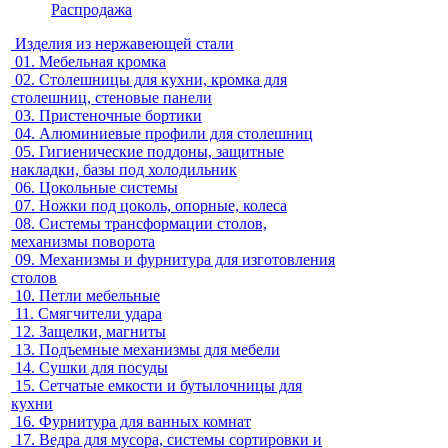
Распродажа
Изделия из нержавеющей стали
01.
Мебельная кромка
02.
Столешницы для кухни, кромка для
столешниц, стеновые панели
03.
Пристеночные бортики
04.
Алюминиевые профили для столешниц
05.
Гигиенические поддоны, защитные
накладки, базы под холодильник
06.
Цокольные системы
07.
Ножки под цоколь, опорные, колеса
08.
Системы трансформации столов,
механизмы поворота
09.
Механизмы и фурнитура для изготовления
столов
10.
Петли мебельные
11.
Смягчители удара
12.
Защелки, магниты
13.
Подъемные механизмы для мебели
14.
Сушки для посуды
15.
Сетчатые емкости и бутылочницы для
кухни
16.
Фурнитура для ванных комнат
17.
Ведра для мусора, системы сортировки и