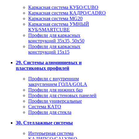
Каркасная система КУБО/CUBO
Каркасная система КАДРО/CADRO
Каркасная система MG20
Каркасная система УМНЫЙ
КУБ/SMARTCUBE
Профили для каркасных
конструкций 35x35, 50x50
Профили для каркасных
конструкций 15х15
29. Системы алюминиевых и
пластиковых профилей
Профили с внутренним
закруглением ГОЛА/GOLA
Профили для нижних баз
Профили для стеновых панелей
Профили универсальные
Система КАТО
Профили для стекла
30. Стеллажные системы
Интерьерная система
КАЛИПСО/CALYPSO