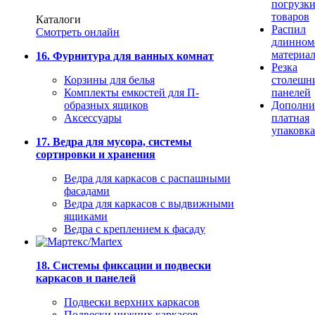
погрузк
товаров
Каталоги
Распил
Смотреть онлайн
длинном
материа
16. Фурнитура для ванных комнат
Резка
Корзины для белья
столешн
Комплекты емкостей для П-
панелей
образных ящиков
Дополни
Аксессуары
платная
упаковка
17. Ведра для мусора, системы
сортировки и хранения
Ведра для каркасов с распашными
фасадами
Ведра для каркасов с выдвижными
ящиками
Ведра с креплением к фасаду
18. Системы фиксации и подвески
каркасов и панелей
Подвески верхних каркасов
Подвески нижних каркасов