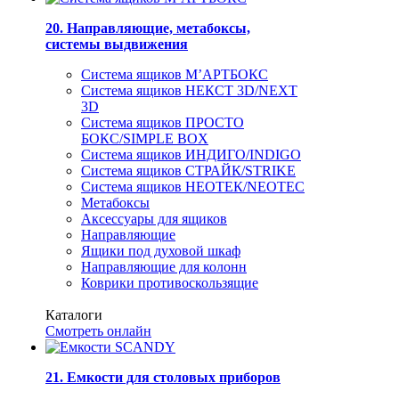
20. Направляющие, метабоксы,
системы выдвижения
Система ящиков М’АРТБОКС
Система ящиков НЕКСТ 3D/NEXT
3D
Система ящиков ПРОСТО
БОКС/SIMPLE BOX
Система ящиков ИНДИГО/INDIGO
Система ящиков СТРАЙК/STRIKE
Система ящиков НЕОТЕК/NEOTEC
Метабоксы
Аксессуары для ящиков
Направляющие
Ящики под духовой шкаф
Направляющие для колонн
Коврики противоскользящие
Каталоги
Смотреть онлайн
21. Емкости для столовых приборов