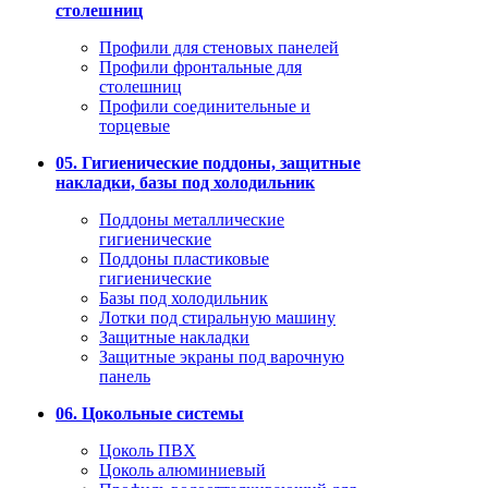
столешниц
Профили для стеновых панелей
Профили фронтальные для
столешниц
Профили соединительные и
торцевые
05. Гигиенические поддоны, защитные
накладки, базы под холодильник
Поддоны металлические
гигиенические
Поддоны пластиковые
гигиенические
Базы под холодильник
Лотки под стиральную машину
Защитные накладки
Защитные экраны под варочную
панель
06. Цокольные системы
Цоколь ПВХ
Цоколь алюминиевый