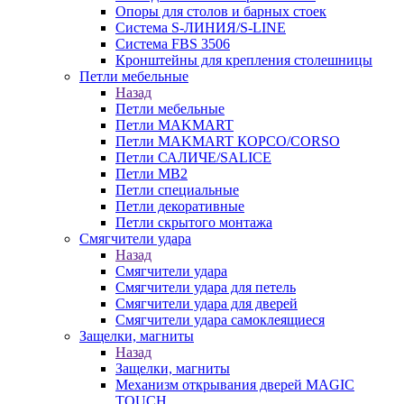
Опоры для столов и барных стоек
Система S-ЛИНИЯ/S-LINE
Система FBS 3506
Кронштейны для крепления столешницы
Петли мебельные
Назад
Петли мебельные
Петли MAKMART
Петли MAKMART КОРСО/CORSO
Петли САЛИЧЕ/SALICE
Петли MB2
Петли специальные
Петли декоративные
Петли скрытого монтажа
Смягчители удара
Назад
Смягчители удара
Смягчители удара для петель
Смягчители удара для дверей
Cмягчители удара самоклеящиеся
Защелки, магниты
Назад
Защелки, магниты
Механизм открывания дверей MAGIC
TOUCH