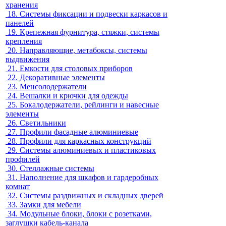
хранения
18.
Системы фиксации и подвески каркасов и
панелей
19.
Крепежная фурнитура, стяжки, системы
крепления
20.
Направляющие, метабоксы, системы
выдвижения
21.
Емкости для столовых приборов
22.
Декоративные элементы
23.
Менсолодержатели
24.
Вешалки и крючки для одежды
25.
Бокалодержатели, рейлинги и навесные
элементы
26.
Светильники
27.
Профили фасадные алюминиевые
28.
Профили для каркасных конструкций
29.
Системы алюминиевых и пластиковых
профилей
30.
Стеллажные системы
31.
Наполнение для шкафов и гардеробных
комнат
32.
Системы раздвижных и складных дверей
33.
Замки для мебели
34.
Модульные блоки, блоки с розетками,
заглушки кабель-канала