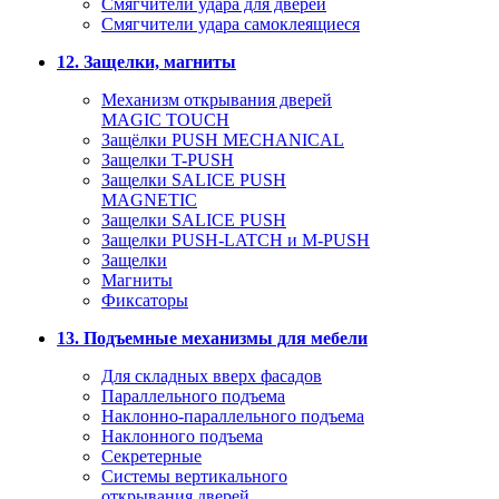
Смягчители удара для дверей
Cмягчители удара самоклеящиеся
12. Защелки, магниты
Механизм открывания дверей
MAGIC TOUCH
Защёлки PUSH MECHANICAL
Защелки T-PUSH
Защелки SALICE PUSH
MAGNETIC
Защелки SALICE PUSH
Защелки PUSH-LATCH и M-PUSH
Защелки
Магниты
Фиксаторы
13. Подъемные механизмы для мебели
Для складных вверх фасадов
Параллельного подъема
Наклонно-параллельного подъема
Наклонного подъема
Секретерные
Системы вертикального
открывания дверей