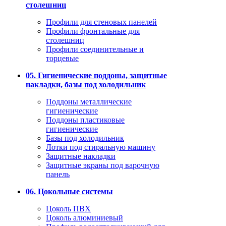
столешниц
Профили для стеновых панелей
Профили фронтальные для
столешниц
Профили соединительные и
торцевые
05. Гигиенические поддоны, защитные
накладки, базы под холодильник
Поддоны металлические
гигиенические
Поддоны пластиковые
гигиенические
Базы под холодильник
Лотки под стиральную машину
Защитные накладки
Защитные экраны под варочную
панель
06. Цокольные системы
Цоколь ПВХ
Цоколь алюминиевый