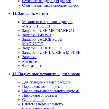
Смягчители удара для дверей
Cмягчители удара самоклеящиеся
12. Защелки, магниты
Механизм открывания дверей
MAGIC TOUCH
Защёлки PUSH MECHANICAL
Защелки T-PUSH
Защелки SALICE PUSH
MAGNETIC
Защелки SALICE PUSH
Защелки PUSH-LATCH и M-PUSH
Защелки
Магниты
Фиксаторы
13. Подъемные механизмы для мебели
Для складных вверх фасадов
Параллельного подъема
Наклонно-параллельного подъема
Наклонного подъема
Секретерные
Системы вертикального
открывания дверей