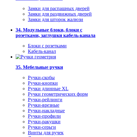
Замки для распашных дверей
Замки для раздвижных дверей
Замки для шторок жалюзи
34. Модульные блоки, блоки с
розетками, заглушки кабель-канала
Блоки с розетками
Кабель-канал
35. Мебельные ручки
Ручки-скобы
Ручки-кнопки
Ручки длинные XL
Ручки геометрических форм
Ручки-рейлинги
Ручки-врезные
Ручки-накладные
Ручки-профили
Ручки-ракушки
Ручки-серьги
Винты для ручек