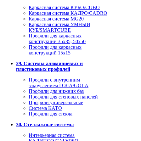
Каркасная система КУБО/CUBO
Каркасная система КАДРО/CADRO
Каркасная система MG20
Каркасная система УМНЫЙ
КУБ/SMARTCUBE
Профили для каркасных
конструкций 35x35, 50x50
Профили для каркасных
конструкций 15х15
29. Системы алюминиевых и
пластиковых профилей
Профили с внутренним
закруглением ГОЛА/GOLA
Профили для нижних баз
Профили для стеновых панелей
Профили универсальные
Система КАТО
Профили для стекла
30. Стеллажные системы
Интерьерная система
КАЛИПСО/CALYPSO