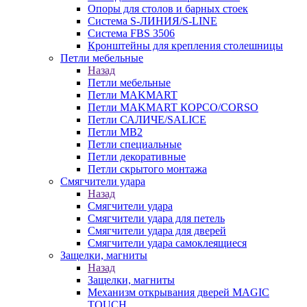
Опоры для столов и барных стоек
Система S-ЛИНИЯ/S-LINE
Система FBS 3506
Кронштейны для крепления столешницы
Петли мебельные
Назад
Петли мебельные
Петли MAKMART
Петли MAKMART КОРСО/CORSO
Петли САЛИЧЕ/SALICE
Петли MB2
Петли специальные
Петли декоративные
Петли скрытого монтажа
Смягчители удара
Назад
Смягчители удара
Смягчители удара для петель
Смягчители удара для дверей
Cмягчители удара самоклеящиеся
Защелки, магниты
Назад
Защелки, магниты
Механизм открывания дверей MAGIC
TOUCH