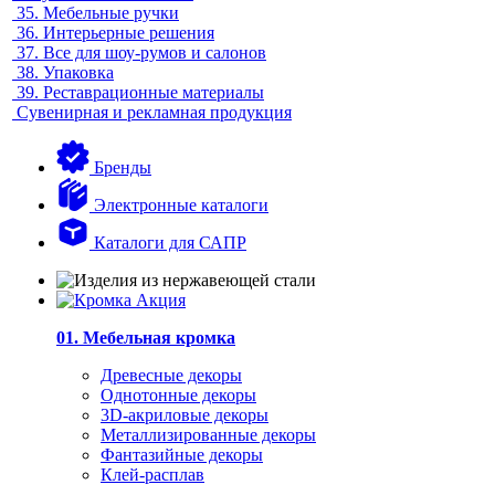
35.
Мебельные ручки
36.
Интерьерные решения
37.
Все для шоу-румов и салонов
38.
Упаковка
39.
Реставрационные материалы
Сувенирная и рекламная продукция
Бренды
Электронные каталоги
Каталоги для САПР
01. Мебельная кромка
Древесные декоры
Однотонные декоры
3D-акриловые декоры
Металлизированные декоры
Фантазийные декоры
Клей-расплав