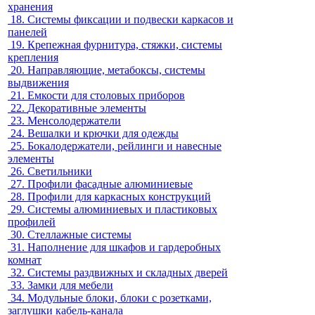
хранения
18.
Системы фиксации и подвески каркасов и
панелей
19.
Крепежная фурнитура, стяжки, системы
крепления
20.
Направляющие, метабоксы, системы
выдвижения
21.
Емкости для столовых приборов
22.
Декоративные элементы
23.
Менсолодержатели
24.
Вешалки и крючки для одежды
25.
Бокалодержатели, рейлинги и навесные
элементы
26.
Светильники
27.
Профили фасадные алюминиевые
28.
Профили для каркасных конструкций
29.
Системы алюминиевых и пластиковых
профилей
30.
Стеллажные системы
31.
Наполнение для шкафов и гардеробных
комнат
32.
Системы раздвижных и складных дверей
33.
Замки для мебели
34.
Модульные блоки, блоки с розетками,
заглушки кабель-канала