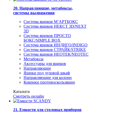
20. Направляющие, метабоксы,
системы выдвижения
Система ящиков М’АРТБОКС
Система ящиков НЕКСТ 3D/NEXT
3D
Система ящиков ПРОСТО
БОКС/SIMPLE BOX
Система ящиков ИНДИГО/INDIGO
Система ящиков СТРАЙК/STRIKE
Система ящиков НЕОТЕК/NEOTEC
Метабоксы
Аксессуары для ящиков
Направляющие
Ящики под духовой шкаф
Направляющие для колонн
Коврики противоскользящие
Каталоги
Смотреть онлайн
21. Емкости для столовых приборов