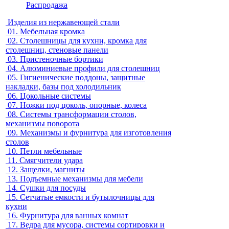
Распродажа
Изделия из нержавеющей стали
01.
Мебельная кромка
02.
Столешницы для кухни, кромка для
столешниц, стеновые панели
03.
Пристеночные бортики
04.
Алюминиевые профили для столешниц
05.
Гигиенические поддоны, защитные
накладки, базы под холодильник
06.
Цокольные системы
07.
Ножки под цоколь, опорные, колеса
08.
Системы трансформации столов,
механизмы поворота
09.
Механизмы и фурнитура для изготовления
столов
10.
Петли мебельные
11.
Смягчители удара
12.
Защелки, магниты
13.
Подъемные механизмы для мебели
14.
Сушки для посуды
15.
Сетчатые емкости и бутылочницы для
кухни
16.
Фурнитура для ванных комнат
17.
Ведра для мусора, системы сортировки и