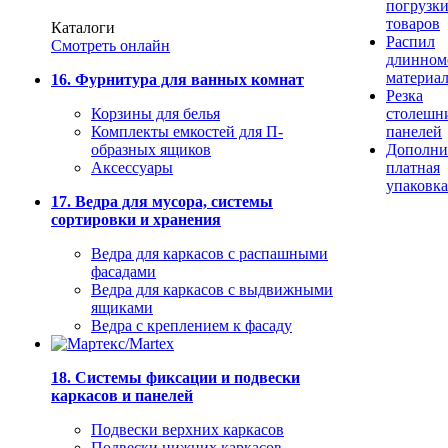
погрузк
товаров
Каталоги
Распил
Смотреть онлайн
длинном
материа
16. Фурнитура для ванных комнат
Резка
Корзины для белья
столешн
Комплекты емкостей для П-
панелей
образных ящиков
Дополни
Аксессуары
платная
упаковка
17. Ведра для мусора, системы
сортировки и хранения
Ведра для каркасов с распашными
фасадами
Ведра для каркасов с выдвижными
ящиками
Ведра с креплением к фасаду
18. Системы фиксации и подвески
каркасов и панелей
Подвески верхних каркасов
Подвески нижних каркасов