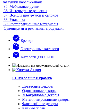
заглушки кабель-канала
35.
Мебельные ручки
36.
Интерьерные решения
37.
Все для шоу-румов и салонов
38.
Упаковка
39.
Реставрационные материалы
Сувенирная и рекламная продукция
Бренды
Электронные каталоги
Каталоги для САПР
01. Мебельная кромка
Древесные декоры
Однотонные декоры
3D-акриловые декоры
Металлизированные декоры
Фантазийные декоры
Клей-расплав