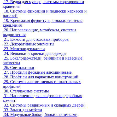
17.
Ведра для мусора, системы сортировки и
хранения
18.
Системы фиксации и подвески каркасов и
панелей
19.
Крепежная фурнитура, стяжки, системы
крепления
20.
Направляющие, метабоксы, системы
выдвижения
21.
Емкости для столовых приборов
22.
Декоративные элементы
23.
Менсолодержатели
24.
Вешалки и крючки для одежды
25.
Бокалодержатели, рейлинги и навесные
элементы
26.
Светильники
27.
Профили фасадные алюминиевые
28.
Профили для каркасных конструкций
29.
Системы алюминиевых и пластиковых
профилей
30.
Стеллажные системы
31.
Наполнение для шкафов и гардеробных
комнат
32.
Системы раздвижных и складных дверей
33.
Замки для мебели
34.
Модульные блоки, блоки с розетками,