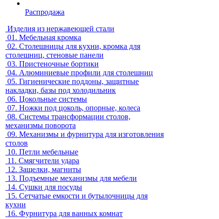
Распродажа
Изделия из нержавеющей стали
01.
Мебельная кромка
02.
Столешницы для кухни, кромка для
столешниц, стеновые панели
03.
Пристеночные бортики
04.
Алюминиевые профили для столешниц
05.
Гигиенические поддоны, защитные
накладки, базы под холодильник
06.
Цокольные системы
07.
Ножки под цоколь, опорные, колеса
08.
Системы трансформации столов,
механизмы поворота
09.
Механизмы и фурнитура для изготовления
столов
10.
Петли мебельные
11.
Смягчители удара
12.
Защелки, магниты
13.
Подъемные механизмы для мебели
14.
Сушки для посуды
15.
Сетчатые емкости и бутылочницы для
кухни
16.
Фурнитура для ванных комнат