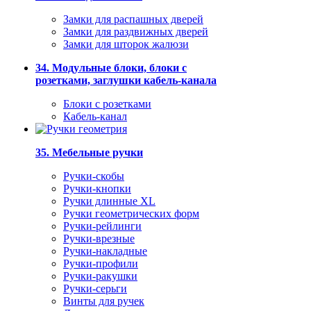
Замки для распашных дверей
Замки для раздвижных дверей
Замки для шторок жалюзи
34. Модульные блоки, блоки с
розетками, заглушки кабель-канала
Блоки с розетками
Кабель-канал
35. Мебельные ручки
Ручки-скобы
Ручки-кнопки
Ручки длинные XL
Ручки геометрических форм
Ручки-рейлинги
Ручки-врезные
Ручки-накладные
Ручки-профили
Ручки-ракушки
Ручки-серьги
Винты для ручек