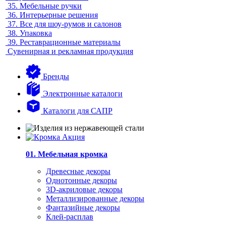
35.
Мебельные ручки
36.
Интерьерные решения
37.
Все для шоу-румов и салонов
38.
Упаковка
39.
Реставрационные материалы
Сувенирная и рекламная продукция
Бренды
Электронные каталоги
Каталоги для САПР
01. Мебельная кромка
Древесные декоры
Однотонные декоры
3D-акриловые декоры
Металлизированные декоры
Фантазийные декоры
Клей-расплав