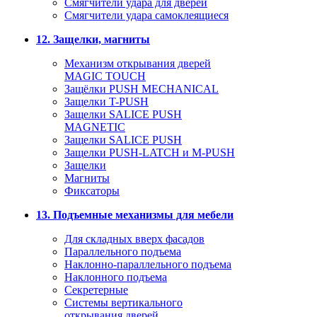
Смягчители удара для дверей
Cмягчители удара самоклеящиеся
12. Защелки, магниты
Механизм открывания дверей
MAGIC TOUCH
Защёлки PUSH MECHANICAL
Защелки T-PUSH
Защелки SALICE PUSH
MAGNETIC
Защелки SALICE PUSH
Защелки PUSH-LATCH и M-PUSH
Защелки
Магниты
Фиксаторы
13. Подъемные механизмы для мебели
Для складных вверх фасадов
Параллельного подъема
Наклонно-параллельного подъема
Наклонного подъема
Секретерные
Системы вертикального
открывания дверей