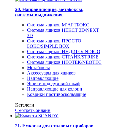
20. Направляющие, метабоксы,
системы выдвижения
Система ящиков М’АРТБОКС
Система ящиков НЕКСТ 3D/NEXT
3D
Система ящиков ПРОСТО
БОКС/SIMPLE BOX
Система ящиков ИНДИГО/INDIGO
Система ящиков СТРАЙК/STRIKE
Система ящиков НЕОТЕК/NEOTEC
Метабоксы
Аксессуары для ящиков
Направляющие
Ящики под духовой шкаф
Направляющие для колонн
Коврики противоскользящие
Каталоги
Смотреть онлайн
21. Емкости для столовых приборов