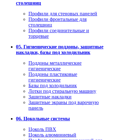
столешниц
Профили для стеновых панелей
Профили фронтальные для
столешниц
Профили соединительные и
торцевые
05. Гигиенические поддоны, защитные
накладки, базы под холодильник
Поддоны металлические
гигиенические
Поддоны пластиковые
гигиенические
Базы под холодильник
Лотки под стиральную машину
Защитные накладки
Защитные экраны под варочную
панель
06. Цокольные системы
Цоколь ПВХ
Цоколь алюминиевый