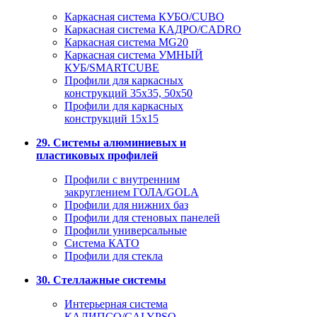
Каркасная система КУБО/CUBO
Каркасная система КАДРО/CADRO
Каркасная система MG20
Каркасная система УМНЫЙ
КУБ/SMARTCUBE
Профили для каркасных
конструкций 35x35, 50x50
Профили для каркасных
конструкций 15х15
29. Системы алюминиевых и
пластиковых профилей
Профили с внутренним
закруглением ГОЛА/GOLA
Профили для нижних баз
Профили для стеновых панелей
Профили универсальные
Система КАТО
Профили для стекла
30. Стеллажные системы
Интерьерная система
КАЛИПСО/CALYPSO