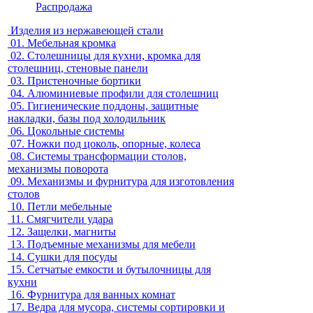
Распродажа
Изделия из нержавеющей стали
01.
Мебельная кромка
02.
Столешницы для кухни, кромка для
столешниц, стеновые панели
03.
Пристеночные бортики
04.
Алюминиевые профили для столешниц
05.
Гигиенические поддоны, защитные
накладки, базы под холодильник
06.
Цокольные системы
07.
Ножки под цоколь, опорные, колеса
08.
Системы трансформации столов,
механизмы поворота
09.
Механизмы и фурнитура для изготовления
столов
10.
Петли мебельные
11.
Смягчители удара
12.
Защелки, магниты
13.
Подъемные механизмы для мебели
14.
Сушки для посуды
15.
Сетчатые емкости и бутылочницы для
кухни
16.
Фурнитура для ванных комнат
17.
Ведра для мусора, системы сортировки и