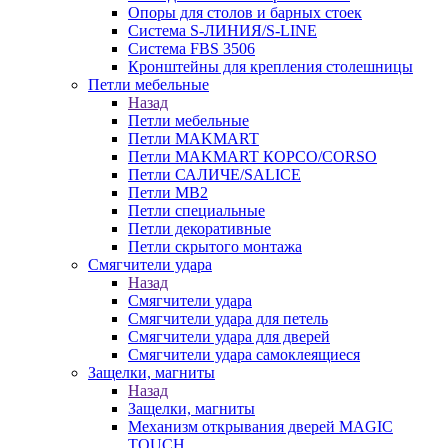
Опоры для столов и барных стоек
Система S-ЛИНИЯ/S-LINE
Система FBS 3506
Кронштейны для крепления столешницы
Петли мебельные
Назад
Петли мебельные
Петли MAKMART
Петли MAKMART КОРСО/CORSO
Петли САЛИЧЕ/SALICE
Петли MB2
Петли специальные
Петли декоративные
Петли скрытого монтажа
Смягчители удара
Назад
Смягчители удара
Смягчители удара для петель
Смягчители удара для дверей
Cмягчители удара самоклеящиеся
Защелки, магниты
Назад
Защелки, магниты
Механизм открывания дверей MAGIC
TOUCH