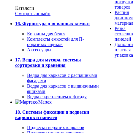
погрузк
товаров
Каталоги
Распил
Смотреть онлайн
длинном
материа
16. Фурнитура для ванных комнат
Резка
Корзины для белья
столешн
Комплекты емкостей для П-
панелей
образных ящиков
Дополни
Аксессуары
платная
упаковка
17. Ведра для мусора, системы
сортировки и хранения
Ведра для каркасов с распашными
фасадами
Ведра для каркасов с выдвижными
ящиками
Ведра с креплением к фасаду
18. Системы фиксации и подвески
каркасов и панелей
Подвески верхних каркасов
Подвески нижних каркасов