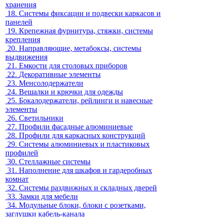
хранения
18.
Системы фиксации и подвески каркасов и
панелей
19.
Крепежная фурнитура, стяжки, системы
крепления
20.
Направляющие, метабоксы, системы
выдвижения
21.
Емкости для столовых приборов
22.
Декоративные элементы
23.
Менсолодержатели
24.
Вешалки и крючки для одежды
25.
Бокалодержатели, рейлинги и навесные
элементы
26.
Светильники
27.
Профили фасадные алюминиевые
28.
Профили для каркасных конструкций
29.
Системы алюминиевых и пластиковых
профилей
30.
Стеллажные системы
31.
Наполнение для шкафов и гардеробных
комнат
32.
Системы раздвижных и складных дверей
33.
Замки для мебели
34.
Модульные блоки, блоки с розетками,
заглушки кабель-канала