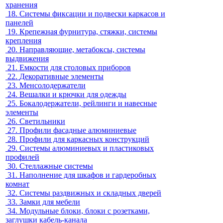
хранения
18.
Системы фиксации и подвески каркасов и
панелей
19.
Крепежная фурнитура, стяжки, системы
крепления
20.
Направляющие, метабоксы, системы
выдвижения
21.
Емкости для столовых приборов
22.
Декоративные элементы
23.
Менсолодержатели
24.
Вешалки и крючки для одежды
25.
Бокалодержатели, рейлинги и навесные
элементы
26.
Светильники
27.
Профили фасадные алюминиевые
28.
Профили для каркасных конструкций
29.
Системы алюминиевых и пластиковых
профилей
30.
Стеллажные системы
31.
Наполнение для шкафов и гардеробных
комнат
32.
Системы раздвижных и складных дверей
33.
Замки для мебели
34.
Модульные блоки, блоки с розетками,
заглушки кабель-канала