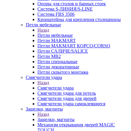
Опоры для столов и барных стоек
Система S-ЛИНИЯ/S-LINE
Система FBS 3506
Кронштейны для крепления столешницы
Петли мебельные
Назад
Петли мебельные
Петли MAKMART
Петли MAKMART КОРСО/CORSO
Петли САЛИЧЕ/SALICE
Петли MB2
Петли специальные
Петли декоративные
Петли скрытого монтажа
Смягчители удара
Назад
Смягчители удара
Смягчители удара для петель
Смягчители удара для дверей
Cмягчители удара самоклеящиеся
Защелки, магниты
Назад
Защелки, магниты
Механизм открывания дверей MAGIC
TOUCH