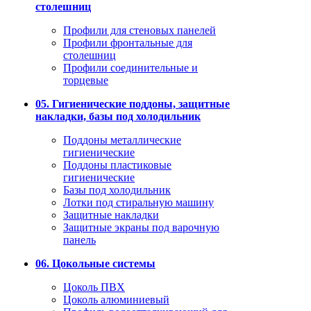
столешниц
Профили для стеновых панелей
Профили фронтальные для
столешниц
Профили соединительные и
торцевые
05. Гигиенические поддоны, защитные
накладки, базы под холодильник
Поддоны металлические
гигиенические
Поддоны пластиковые
гигиенические
Базы под холодильник
Лотки под стиральную машину
Защитные накладки
Защитные экраны под варочную
панель
06. Цокольные системы
Цоколь ПВХ
Цоколь алюминиевый