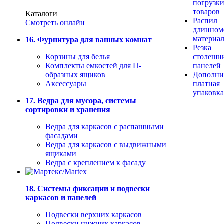
погрузк
товаров
Каталоги
Распил
Смотреть онлайн
длинном
материа
16. Фурнитура для ванных комнат
Резка
Корзины для белья
столешн
Комплекты емкостей для П-
панелей
образных ящиков
Дополни
Аксессуары
платная
упаковка
17. Ведра для мусора, системы
сортировки и хранения
Ведра для каркасов с распашными
фасадами
Ведра для каркасов с выдвижными
ящиками
Ведра с креплением к фасаду
18. Системы фиксации и подвески
каркасов и панелей
Подвески верхних каркасов
Подвески нижних каркасов