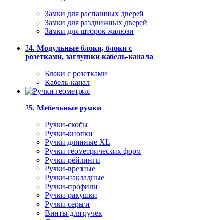
Замки для распашных дверей
Замки для раздвижных дверей
Замки для шторок жалюзи
34. Модульные блоки, блоки с
розетками, заглушки кабель-канала
Блоки с розетками
Кабель-канал
35. Мебельные ручки
Ручки-скобы
Ручки-кнопки
Ручки длинные XL
Ручки геометрических форм
Ручки-рейлинги
Ручки-врезные
Ручки-накладные
Ручки-профили
Ручки-ракушки
Ручки-серьги
Винты для ручек