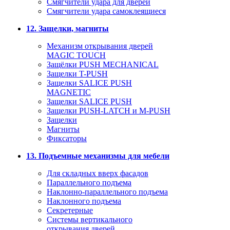
Смягчители удара для дверей
Cмягчители удара самоклеящиеся
12. Защелки, магниты
Механизм открывания дверей
MAGIC TOUCH
Защёлки PUSH MECHANICAL
Защелки T-PUSH
Защелки SALICE PUSH
MAGNETIC
Защелки SALICE PUSH
Защелки PUSH-LATCH и M-PUSH
Защелки
Магниты
Фиксаторы
13. Подъемные механизмы для мебели
Для складных вверх фасадов
Параллельного подъема
Наклонно-параллельного подъема
Наклонного подъема
Секретерные
Системы вертикального
открывания дверей