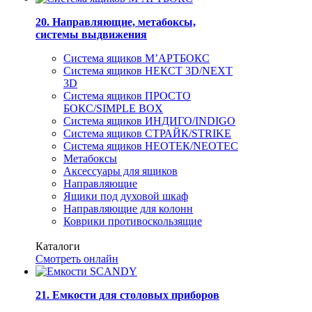
20. Направляющие, метабоксы,
системы выдвижения
Система ящиков М’АРТБОКС
Система ящиков НЕКСТ 3D/NEXT
3D
Система ящиков ПРОСТО
БОКС/SIMPLE BOX
Система ящиков ИНДИГО/INDIGO
Система ящиков СТРАЙК/STRIKE
Система ящиков НЕОТЕК/NEOTEC
Метабоксы
Аксессуары для ящиков
Направляющие
Ящики под духовой шкаф
Направляющие для колонн
Коврики противоскользящие
Каталоги
Смотреть онлайн
21. Емкости для столовых приборов