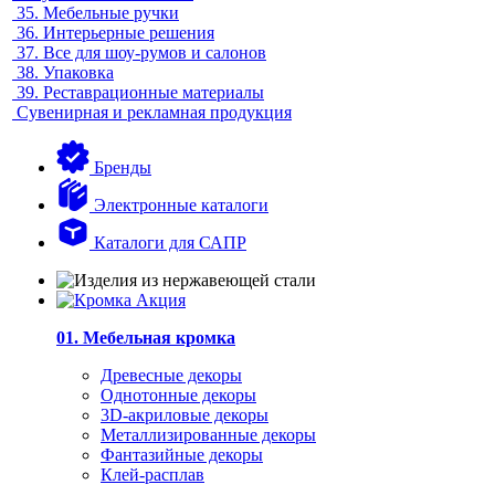
35.
Мебельные ручки
36.
Интерьерные решения
37.
Все для шоу-румов и салонов
38.
Упаковка
39.
Реставрационные материалы
Сувенирная и рекламная продукция
Бренды
Электронные каталоги
Каталоги для САПР
01. Мебельная кромка
Древесные декоры
Однотонные декоры
3D-акриловые декоры
Металлизированные декоры
Фантазийные декоры
Клей-расплав