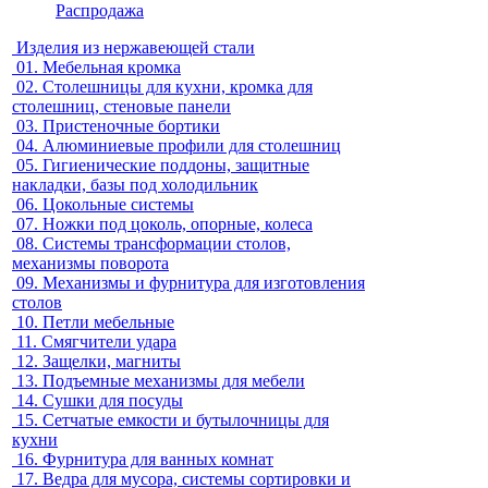
Распродажа
Изделия из нержавеющей стали
01.
Мебельная кромка
02.
Столешницы для кухни, кромка для
столешниц, стеновые панели
03.
Пристеночные бортики
04.
Алюминиевые профили для столешниц
05.
Гигиенические поддоны, защитные
накладки, базы под холодильник
06.
Цокольные системы
07.
Ножки под цоколь, опорные, колеса
08.
Системы трансформации столов,
механизмы поворота
09.
Механизмы и фурнитура для изготовления
столов
10.
Петли мебельные
11.
Смягчители удара
12.
Защелки, магниты
13.
Подъемные механизмы для мебели
14.
Сушки для посуды
15.
Сетчатые емкости и бутылочницы для
кухни
16.
Фурнитура для ванных комнат
17.
Ведра для мусора, системы сортировки и