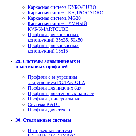
Каркасная система КУБО/CUBO
Каркасная система КАДРО/CADRO
Каркасная система MG20
Каркасная система УМНЫЙ
КУБ/SMARTCUBE
Профили для каркасных
конструкций 35x35, 50x50
Профили для каркасных
конструкций 15х15
29. Системы алюминиевых и
пластиковых профилей
Профили с внутренним
закруглением ГОЛА/GOLA
Профили для нижних баз
Профили для стеновых панелей
Профили универсальные
Система КАТО
Профили для стекла
30. Стеллажные системы
Интерьерная система
КАЛИПСО/CALYPSO