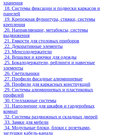
хранения
18.
Системы фиксации и подвески каркасов и
панелей
19.
Крепежная фурнитура, стяжки, системы
крепления
20.
Направляющие, метабоксы, системы
выдвижения
21.
Емкости для столовых приборов
22.
Декоративные элементы
23.
Менсолодержатели
24.
Вешалки и крючки для одежды
25.
Бокалодержатели, рейлинги и навесные
элементы
26.
Светильники
27.
Профили фасадные алюминиевые
28.
Профили для каркасных конструкций
29.
Системы алюминиевых и пластиковых
профилей
30.
Стеллажные системы
31.
Наполнение для шкафов и гардеробных
комнат
32.
Системы раздвижных и складных дверей
33.
Замки для мебели
34.
Модульные блоки, блоки с розетками,
заглушки кабель-канала