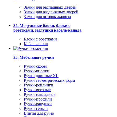
Замки для распашных дверей
Замки для раздвижных дверей
Замки для шторок жалюзи
34. Модульные блоки, блоки с
розетками, заглушки кабель-канала
Блоки с розетками
Кабель-канал
35. Мебельные ручки
Ручки-скобы
Ручки-кнопки
Ручки длинные XL
Ручки геометрических форм
Ручки-рейлинги
Ручки-врезные
Ручки-накладные
Ручки-профили
Ручки-ракушки
Ручки-серьги
Винты для ручек