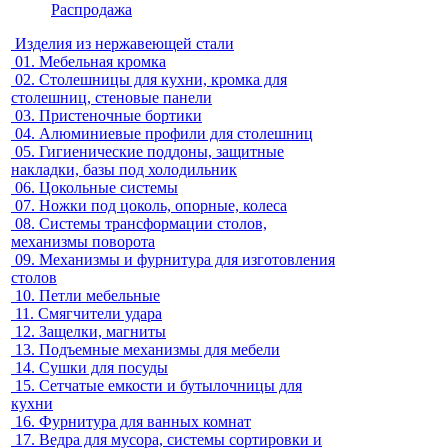
Распродажа
Изделия из нержавеющей стали
01.
Мебельная кромка
02.
Столешницы для кухни, кромка для
столешниц, стеновые панели
03.
Пристеночные бортики
04.
Алюминиевые профили для столешниц
05.
Гигиенические поддоны, защитные
накладки, базы под холодильник
06.
Цокольные системы
07.
Ножки под цоколь, опорные, колеса
08.
Системы трансформации столов,
механизмы поворота
09.
Механизмы и фурнитура для изготовления
столов
10.
Петли мебельные
11.
Смягчители удара
12.
Защелки, магниты
13.
Подъемные механизмы для мебели
14.
Сушки для посуды
15.
Сетчатые емкости и бутылочницы для
кухни
16.
Фурнитура для ванных комнат
17.
Ведра для мусора, системы сортировки и