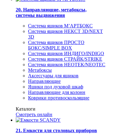
20. Направляющие, метабоксы,
системы выдвижения
Система ящиков М’АРТБОКС
Система ящиков НЕКСТ 3D/NEXT
3D
Система ящиков ПРОСТО
БОКС/SIMPLE BOX
Система ящиков ИНДИГО/INDIGO
Система ящиков СТРАЙК/STRIKE
Система ящиков НЕОТЕК/NEOTEC
Метабоксы
Аксессуары для ящиков
Направляющие
Ящики под духовой шкаф
Направляющие для колонн
Коврики противоскользящие
Каталоги
Смотреть онлайн
21. Емкости для столовых приборов