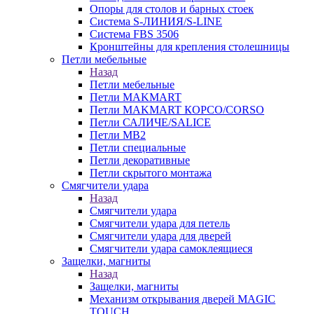
Опоры для столов и барных стоек
Система S-ЛИНИЯ/S-LINE
Система FBS 3506
Кронштейны для крепления столешницы
Петли мебельные
Назад
Петли мебельные
Петли MAKMART
Петли MAKMART КОРСО/CORSO
Петли САЛИЧЕ/SALICE
Петли MB2
Петли специальные
Петли декоративные
Петли скрытого монтажа
Смягчители удара
Назад
Смягчители удара
Смягчители удара для петель
Смягчители удара для дверей
Cмягчители удара самоклеящиеся
Защелки, магниты
Назад
Защелки, магниты
Механизм открывания дверей MAGIC
TOUCH