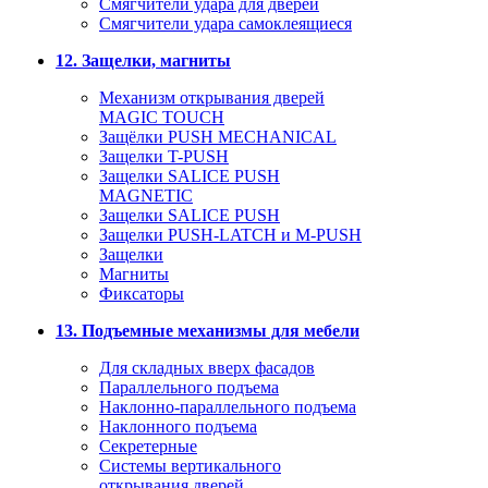
Смягчители удара для дверей
Cмягчители удара самоклеящиеся
12. Защелки, магниты
Механизм открывания дверей
MAGIC TOUCH
Защёлки PUSH MECHANICAL
Защелки T-PUSH
Защелки SALICE PUSH
MAGNETIC
Защелки SALICE PUSH
Защелки PUSH-LATCH и M-PUSH
Защелки
Магниты
Фиксаторы
13. Подъемные механизмы для мебели
Для складных вверх фасадов
Параллельного подъема
Наклонно-параллельного подъема
Наклонного подъема
Секретерные
Системы вертикального
открывания дверей