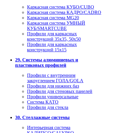
Каркасная система КУБО/CUBO
Каркасная система КАДРО/CADRO
Каркасная система MG20
Каркасная система УМНЫЙ
КУБ/SMARTCUBE
Профили для каркасных
конструкций 35x35, 50x50
Профили для каркасных
конструкций 15х15
29. Системы алюминиевых и
пластиковых профилей
Профили с внутренним
закруглением ГОЛА/GOLA
Профили для нижних баз
Профили для стеновых панелей
Профили универсальные
Система КАТО
Профили для стекла
30. Стеллажные системы
Интерьерная система
КАЛИПСО/CALYPSO