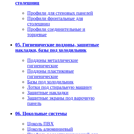
столешниц
Профили для стеновых панелей
Профили фронтальные для
столешниц
Профили соединительные и
торцевые
05. Гигиенические поддоны, защитные
накладки, базы под холодильник
Поддоны металлические
гигиенические
Поддоны пластиковые
гигиенические
Базы под холодильник
Лотки под стиральную машину
Защитные накладки
Защитные экраны под варочную
панель
06. Цокольные системы
Цоколь ПВХ
Цоколь алюминиевый