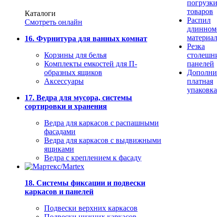
погрузк
товаров
Каталоги
Распил
Смотреть онлайн
длинном
материа
16. Фурнитура для ванных комнат
Резка
Корзины для белья
столешн
Комплекты емкостей для П-
панелей
образных ящиков
Дополни
Аксессуары
платная
упаковка
17. Ведра для мусора, системы
сортировки и хранения
Ведра для каркасов с распашными
фасадами
Ведра для каркасов с выдвижными
ящиками
Ведра с креплением к фасаду
18. Системы фиксации и подвески
каркасов и панелей
Подвески верхних каркасов
Подвески нижних каркасов