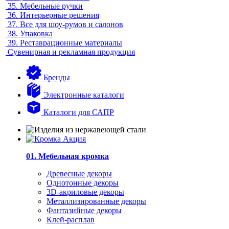
35.
Мебельные ручки
36.
Интерьерные решения
37.
Все для шоу-румов и салонов
38.
Упаковка
39.
Реставрационные материалы
Сувенирная и рекламная продукция
Бренды
Электронные каталоги
Каталоги для САПР
01. Мебельная кромка
Древесные декоры
Однотонные декоры
3D-акриловые декоры
Металлизированные декоры
Фантазийные декоры
Клей-расплав