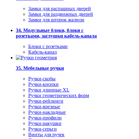
Замки для распашных дверей
Замки для раздвижных дверей
Замки для шторок жалюзи
34. Модульные блоки, блоки с
розетками, заглушки кабель-канала
Блоки с розетками
Кабель-канал
35. Мебельные ручки
Ручки-скобы
Ручки-кнопки
Ручки длинные XL
Ручки геометрических форм
Ручки-рейлинги
Ручки-врезные
Ручки-накладные
Ручки-профили
Ручки-ракушки
Ручки-серьги
Винты для ручек