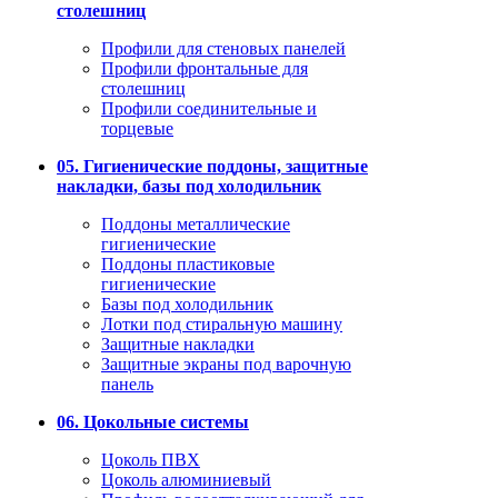
столешниц
Профили для стеновых панелей
Профили фронтальные для
столешниц
Профили соединительные и
торцевые
05. Гигиенические поддоны, защитные
накладки, базы под холодильник
Поддоны металлические
гигиенические
Поддоны пластиковые
гигиенические
Базы под холодильник
Лотки под стиральную машину
Защитные накладки
Защитные экраны под варочную
панель
06. Цокольные системы
Цоколь ПВХ
Цоколь алюминиевый