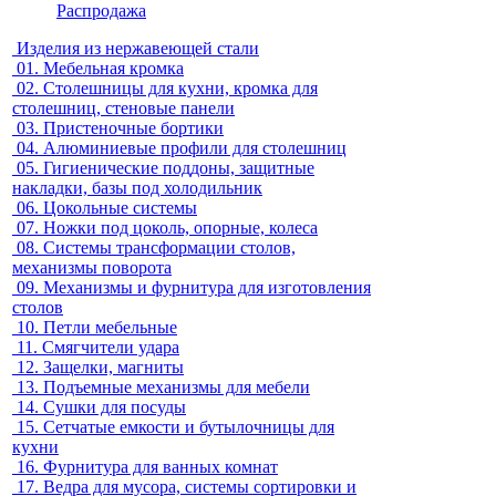
Распродажа
Изделия из нержавеющей стали
01.
Мебельная кромка
02.
Столешницы для кухни, кромка для
столешниц, стеновые панели
03.
Пристеночные бортики
04.
Алюминиевые профили для столешниц
05.
Гигиенические поддоны, защитные
накладки, базы под холодильник
06.
Цокольные системы
07.
Ножки под цоколь, опорные, колеса
08.
Системы трансформации столов,
механизмы поворота
09.
Механизмы и фурнитура для изготовления
столов
10.
Петли мебельные
11.
Смягчители удара
12.
Защелки, магниты
13.
Подъемные механизмы для мебели
14.
Сушки для посуды
15.
Сетчатые емкости и бутылочницы для
кухни
16.
Фурнитура для ванных комнат
17.
Ведра для мусора, системы сортировки и