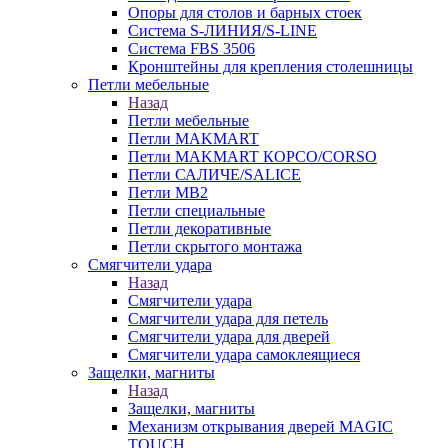
Опоры для столов и барных стоек
Система S-ЛИНИЯ/S-LINE
Система FBS 3506
Кронштейны для крепления столешницы
Петли мебельные
Назад
Петли мебельные
Петли MAKMART
Петли MAKMART КОРСО/CORSO
Петли САЛИЧЕ/SALICE
Петли MB2
Петли специальные
Петли декоративные
Петли скрытого монтажа
Смягчители удара
Назад
Смягчители удара
Смягчители удара для петель
Смягчители удара для дверей
Cмягчители удара самоклеящиеся
Защелки, магниты
Назад
Защелки, магниты
Механизм открывания дверей MAGIC
TOUCH