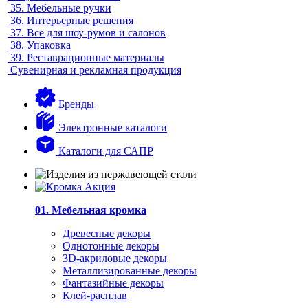
35.
Мебельные ручки
36.
Интерьерные решения
37.
Все для шоу-румов и салонов
38.
Упаковка
39.
Реставрационные материалы
Сувенирная и рекламная продукция
Бренды
Электронные каталоги
Каталоги для САПР
01. Мебельная кромка
Древесные декоры
Однотонные декоры
3D-акриловые декоры
Металлизированные декоры
Фантазийные декоры
Клей-расплав