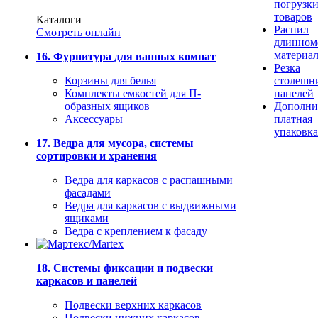
погрузк
товаров
Каталоги
Распил
Смотреть онлайн
длинном
материа
16. Фурнитура для ванных комнат
Резка
Корзины для белья
столешн
Комплекты емкостей для П-
панелей
образных ящиков
Дополни
Аксессуары
платная
упаковка
17. Ведра для мусора, системы
сортировки и хранения
Ведра для каркасов с распашными
фасадами
Ведра для каркасов с выдвижными
ящиками
Ведра с креплением к фасаду
18. Системы фиксации и подвески
каркасов и панелей
Подвески верхних каркасов
Подвески нижних каркасов