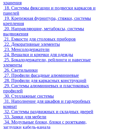
хранения
18.
Системы фиксации и подвески каркасов и
панелей
19.
Крепежная фурнитура, стяжки, системы
крепления
20.
Направляющие, метабоксы, системы
выдвижения
21.
Емкости для столовых приборов
22.
Декоративные элементы
23.
Менсолодержатели
24.
Вешалки и крючки для одежды
25.
Бокалодержатели, рейлинги и навесные
элементы
26.
Светильники
27.
Профили фасадные алюминиевые
28.
Профили для каркасных конструкций
29.
Системы алюминиевых и пластиковых
профилей
30.
Стеллажные системы
31.
Наполнение для шкафов и гардеробных
комнат
32.
Системы раздвижных и складных дверей
33.
Замки для мебели
34.
Модульные блоки, блоки с розетками,
заглушки кабель-канала