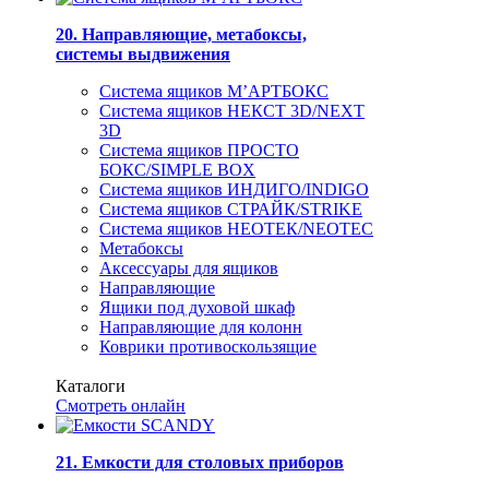
20. Направляющие, метабоксы,
системы выдвижения
Система ящиков М’АРТБОКС
Система ящиков НЕКСТ 3D/NEXT
3D
Система ящиков ПРОСТО
БОКС/SIMPLE BOX
Система ящиков ИНДИГО/INDIGO
Система ящиков СТРАЙК/STRIKE
Система ящиков НЕОТЕК/NEOTEC
Метабоксы
Аксессуары для ящиков
Направляющие
Ящики под духовой шкаф
Направляющие для колонн
Коврики противоскользящие
Каталоги
Смотреть онлайн
21. Емкости для столовых приборов