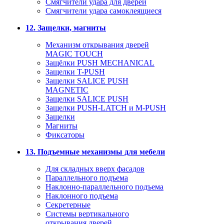
Смягчители удара для дверей
Cмягчители удара самоклеящиеся
12. Защелки, магниты
Механизм открывания дверей
MAGIC TOUCH
Защёлки PUSH MECHANICAL
Защелки T-PUSH
Защелки SALICE PUSH
MAGNETIC
Защелки SALICE PUSH
Защелки PUSH-LATCH и M-PUSH
Защелки
Магниты
Фиксаторы
13. Подъемные механизмы для мебели
Для складных вверх фасадов
Параллельного подъема
Наклонно-параллельного подъема
Наклонного подъема
Секретерные
Системы вертикального
открывания дверей