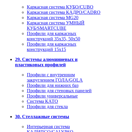
Каркасная система КУБО/CUBO
Каркасная система КАДРО/CADRO
Каркасная система MG20
Каркасная система УМНЫЙ
КУБ/SMARTCUBE
Профили для каркасных
конструкций 35x35, 50x50
Профили для каркасных
конструкций 15х15
29. Системы алюминиевых и
пластиковых профилей
Профили с внутренним
закруглением ГОЛА/GOLA
Профили для нижних баз
Профили для стеновых панелей
Профили универсальные
Система КАТО
Профили для стекла
30. Стеллажные системы
Интерьерная система
КАЛИПСО/CALYPSO