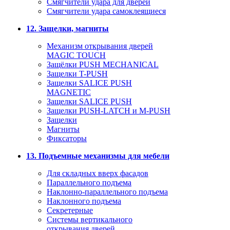
Смягчители удара для дверей
Cмягчители удара самоклеящиеся
12. Защелки, магниты
Механизм открывания дверей
MAGIC TOUCH
Защёлки PUSH MECHANICAL
Защелки T-PUSH
Защелки SALICE PUSH
MAGNETIC
Защелки SALICE PUSH
Защелки PUSH-LATCH и M-PUSH
Защелки
Магниты
Фиксаторы
13. Подъемные механизмы для мебели
Для складных вверх фасадов
Параллельного подъема
Наклонно-параллельного подъема
Наклонного подъема
Секретерные
Системы вертикального
открывания дверей