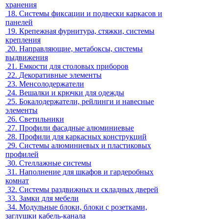
хранения
18.
Системы фиксации и подвески каркасов и
панелей
19.
Крепежная фурнитура, стяжки, системы
крепления
20.
Направляющие, метабоксы, системы
выдвижения
21.
Емкости для столовых приборов
22.
Декоративные элементы
23.
Менсолодержатели
24.
Вешалки и крючки для одежды
25.
Бокалодержатели, рейлинги и навесные
элементы
26.
Светильники
27.
Профили фасадные алюминиевые
28.
Профили для каркасных конструкций
29.
Системы алюминиевых и пластиковых
профилей
30.
Стеллажные системы
31.
Наполнение для шкафов и гардеробных
комнат
32.
Системы раздвижных и складных дверей
33.
Замки для мебели
34.
Модульные блоки, блоки с розетками,
заглушки кабель-канала