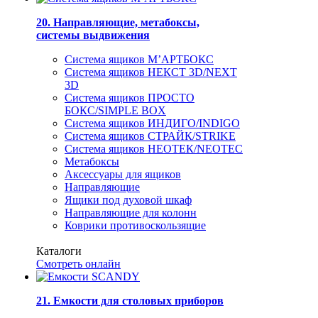
20. Направляющие, метабоксы,
системы выдвижения
Система ящиков М’АРТБОКС
Система ящиков НЕКСТ 3D/NEXT
3D
Система ящиков ПРОСТО
БОКС/SIMPLE BOX
Система ящиков ИНДИГО/INDIGO
Система ящиков СТРАЙК/STRIKE
Система ящиков НЕОТЕК/NEOTEC
Метабоксы
Аксессуары для ящиков
Направляющие
Ящики под духовой шкаф
Направляющие для колонн
Коврики противоскользящие
Каталоги
Смотреть онлайн
21. Емкости для столовых приборов