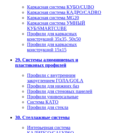
Каркасная система КУБО/CUBO
Каркасная система КАДРО/CADRO
Каркасная система MG20
Каркасная система УМНЫЙ
КУБ/SMARTCUBE
Профили для каркасных
конструкций 35x35, 50x50
Профили для каркасных
конструкций 15х15
29. Системы алюминиевых и
пластиковых профилей
Профили с внутренним
закруглением ГОЛА/GOLA
Профили для нижних баз
Профили для стеновых панелей
Профили универсальные
Система КАТО
Профили для стекла
30. Стеллажные системы
Интерьерная система
КАЛИПСО/CALYPSO