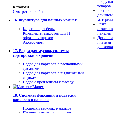
погрузк
товаров
Каталоги
Распил
Смотреть онлайн
длинном
материа
16. Фурнитура для ванных комнат
Резка
Корзины для белья
столешн
Комплекты емкостей для П-
панелей
образных ящиков
Дополни
Аксессуары
платная
упаковка
17. Ведра для мусора, системы
сортировки и хранения
Ведра для каркасов с распашными
фасадами
Ведра для каркасов с выдвижными
ящиками
Ведра с креплением к фасаду
18. Системы фиксации и подвески
каркасов и панелей
Подвески верхних каркасов
Подвески нижних каркасов