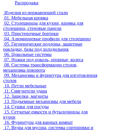
Распродажа
Изделия из нержавеющей стали
01.
Мебельная кромка
02.
Столешницы для кухни, кромка для
столешниц, стеновые панели
03.
Пристеночные бортики
04.
Алюминиевые профили для столешниц
05.
Гигиенические поддоны, защитные
накладки, базы под холодильник
06.
Цокольные системы
07.
Ножки под цоколь, опорные, колеса
08.
Системы трансформации столов,
механизмы поворота
09.
Механизмы и фурнитура для изготовления
столов
10.
Петли мебельные
11.
Смягчители удара
12.
Защелки, магниты
13.
Подъемные механизмы для мебели
14.
Сушки для посуды
15.
Сетчатые емкости и бутылочницы для
кухни
16.
Фурнитура для ванных комнат
17.
Ведра для мусора, системы сортировки и