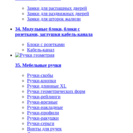
Замки для распашных дверей
Замки для раздвижных дверей
Замки для шторок жалюзи
34. Модульные блоки, блоки с
розетками, заглушки кабель-канала
Блоки с розетками
Кабель-канал
35. Мебельные ручки
Ручки-скобы
Ручки-кнопки
Ручки длинные XL
Ручки геометрических форм
Ручки-рейлинги
Ручки-врезные
Ручки-накладные
Ручки-профили
Ручки-ракушки
Ручки-серьги
Винты для ручек