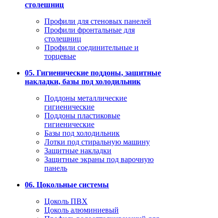
столешниц
Профили для стеновых панелей
Профили фронтальные для
столешниц
Профили соединительные и
торцевые
05. Гигиенические поддоны, защитные
накладки, базы под холодильник
Поддоны металлические
гигиенические
Поддоны пластиковые
гигиенические
Базы под холодильник
Лотки под стиральную машину
Защитные накладки
Защитные экраны под варочную
панель
06. Цокольные системы
Цоколь ПВХ
Цоколь алюминиевый