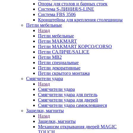
Опоры для столов и барных стоек
Система S-ЛИНИЯ/S-LINE
Система FBS 3506
Кронштейны для крепления столешницы
Петли мебельные
Назад
Петли мебельные
Петли MAKMART
Петли MAKMART КОРСО/CORSO
Петли САЛИЧЕ/SALICE
Петли MB2
Петли специальные
Петли декоративные
Петли скрытого монтажа
Смягчители удара
Назад
Смягчители удара
Смягчители удара для петель
Смягчители удара для дверей
Cмягчители удара самоклеящиеся
Защелки, магниты
Назад
Защелки, магниты
Механизм открывания дверей MAGIC
TOUCH