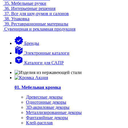
35.
Мебельные ручки
36.
Интерьерные решения
37.
Все для шоу-румов и салонов
38.
Упаковка
39.
Реставрационные материалы
Сувенирная и рекламная продукция
Бренды
Электронные каталоги
Каталоги для САПР
01. Мебельная кромка
Древесные декоры
Однотонные декоры
3D-акриловые декоры
Металлизированные декоры
Фантазийные декоры
Клей-расплав