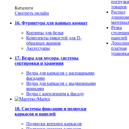
погрузк
товаров
Каталоги
Распил
Смотреть онлайн
длинном
материа
16. Фурнитура для ванных комнат
Резка
Корзины для белья
столешн
Комплекты емкостей для П-
панелей
образных ящиков
Дополни
Аксессуары
платная
упаковка
17. Ведра для мусора, системы
сортировки и хранения
Ведра для каркасов с распашными
фасадами
Ведра для каркасов с выдвижными
ящиками
Ведра с креплением к фасаду
18. Системы фиксации и подвески
каркасов и панелей
Подвески верхних каркасов
Подвески нижних каркасов