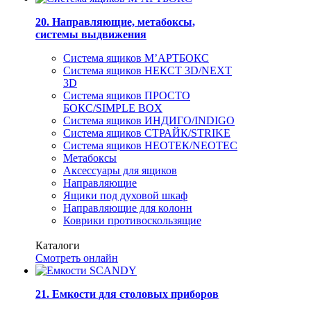
20. Направляющие, метабоксы,
системы выдвижения
Система ящиков М’АРТБОКС
Система ящиков НЕКСТ 3D/NEXT
3D
Система ящиков ПРОСТО
БОКС/SIMPLE BOX
Система ящиков ИНДИГО/INDIGO
Система ящиков СТРАЙК/STRIKE
Система ящиков НЕОТЕК/NEOTEC
Метабоксы
Аксессуары для ящиков
Направляющие
Ящики под духовой шкаф
Направляющие для колонн
Коврики противоскользящие
Каталоги
Смотреть онлайн
21. Емкости для столовых приборов