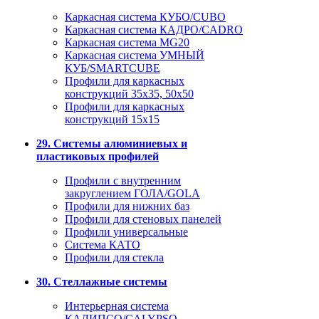
Каркасная система КУБО/CUBO
Каркасная система КАДРО/CADRO
Каркасная система MG20
Каркасная система УМНЫЙ
КУБ/SMARTCUBE
Профили для каркасных
конструкций 35x35, 50x50
Профили для каркасных
конструкций 15х15
29. Системы алюминиевых и
пластиковых профилей
Профили с внутренним
закруглением ГОЛА/GOLA
Профили для нижних баз
Профили для стеновых панелей
Профили универсальные
Система КАТО
Профили для стекла
30. Стеллажные системы
Интерьерная система
КАЛИПСО/CALYPSO