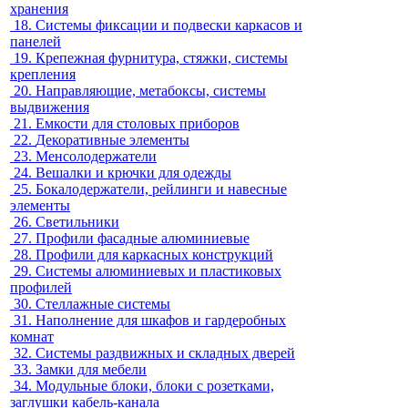
хранения
18.
Системы фиксации и подвески каркасов и
панелей
19.
Крепежная фурнитура, стяжки, системы
крепления
20.
Направляющие, метабоксы, системы
выдвижения
21.
Емкости для столовых приборов
22.
Декоративные элементы
23.
Менсолодержатели
24.
Вешалки и крючки для одежды
25.
Бокалодержатели, рейлинги и навесные
элементы
26.
Светильники
27.
Профили фасадные алюминиевые
28.
Профили для каркасных конструкций
29.
Системы алюминиевых и пластиковых
профилей
30.
Стеллажные системы
31.
Наполнение для шкафов и гардеробных
комнат
32.
Системы раздвижных и складных дверей
33.
Замки для мебели
34.
Модульные блоки, блоки с розетками,
заглушки кабель-канала