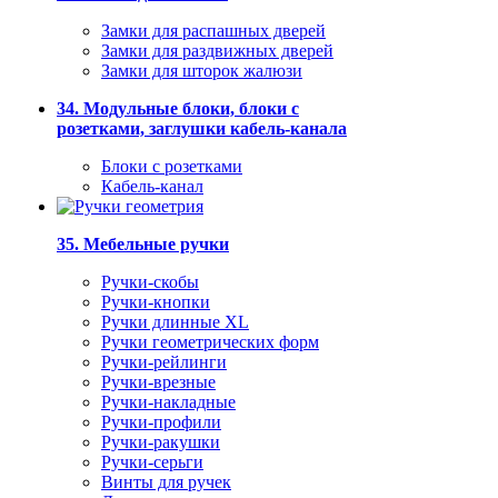
Замки для распашных дверей
Замки для раздвижных дверей
Замки для шторок жалюзи
34. Модульные блоки, блоки с
розетками, заглушки кабель-канала
Блоки с розетками
Кабель-канал
35. Мебельные ручки
Ручки-скобы
Ручки-кнопки
Ручки длинные XL
Ручки геометрических форм
Ручки-рейлинги
Ручки-врезные
Ручки-накладные
Ручки-профили
Ручки-ракушки
Ручки-серьги
Винты для ручек