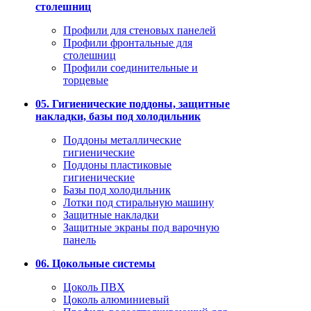
столешниц
Профили для стеновых панелей
Профили фронтальные для
столешниц
Профили соединительные и
торцевые
05. Гигиенические поддоны, защитные
накладки, базы под холодильник
Поддоны металлические
гигиенические
Поддоны пластиковые
гигиенические
Базы под холодильник
Лотки под стиральную машину
Защитные накладки
Защитные экраны под варочную
панель
06. Цокольные системы
Цоколь ПВХ
Цоколь алюминиевый