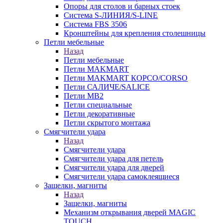
Опоры для столов и барных стоек
Система S-ЛИНИЯ/S-LINE
Система FBS 3506
Кронштейны для крепления столешницы
Петли мебельные
Назад
Петли мебельные
Петли MAKMART
Петли MAKMART КОРСО/CORSO
Петли САЛИЧЕ/SALICE
Петли MB2
Петли специальные
Петли декоративные
Петли скрытого монтажа
Смягчители удара
Назад
Смягчители удара
Смягчители удара для петель
Смягчители удара для дверей
Cмягчители удара самоклеящиеся
Защелки, магниты
Назад
Защелки, магниты
Механизм открывания дверей MAGIC
TOUCH