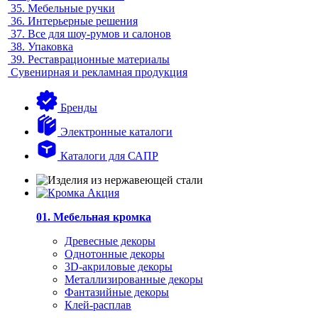
35.
Мебельные ручки
36.
Интерьерные решения
37.
Все для шоу-румов и салонов
38.
Упаковка
39.
Реставрационные материалы
Сувенирная и рекламная продукция
Бренды
Электронные каталоги
Каталоги для САПР
01. Мебельная кромка
Древесные декоры
Однотонные декоры
3D-акриловые декоры
Металлизированные декоры
Фантазийные декоры
Клей-расплав