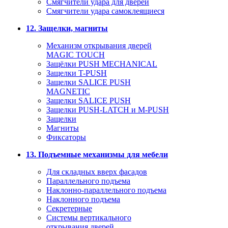
Смягчители удара для дверей
Cмягчители удара самоклеящиеся
12. Защелки, магниты
Механизм открывания дверей
MAGIC TOUCH
Защёлки PUSH MECHANICAL
Защелки T-PUSH
Защелки SALICE PUSH
MAGNETIC
Защелки SALICE PUSH
Защелки PUSH-LATCH и M-PUSH
Защелки
Магниты
Фиксаторы
13. Подъемные механизмы для мебели
Для складных вверх фасадов
Параллельного подъема
Наклонно-параллельного подъема
Наклонного подъема
Секретерные
Системы вертикального
открывания дверей