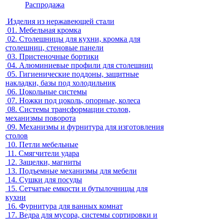
Распродажа
Изделия из нержавеющей стали
01.
Мебельная кромка
02.
Столешницы для кухни, кромка для
столешниц, стеновые панели
03.
Пристеночные бортики
04.
Алюминиевые профили для столешниц
05.
Гигиенические поддоны, защитные
накладки, базы под холодильник
06.
Цокольные системы
07.
Ножки под цоколь, опорные, колеса
08.
Системы трансформации столов,
механизмы поворота
09.
Механизмы и фурнитура для изготовления
столов
10.
Петли мебельные
11.
Смягчители удара
12.
Защелки, магниты
13.
Подъемные механизмы для мебели
14.
Сушки для посуды
15.
Сетчатые емкости и бутылочницы для
кухни
16.
Фурнитура для ванных комнат
17.
Ведра для мусора, системы сортировки и