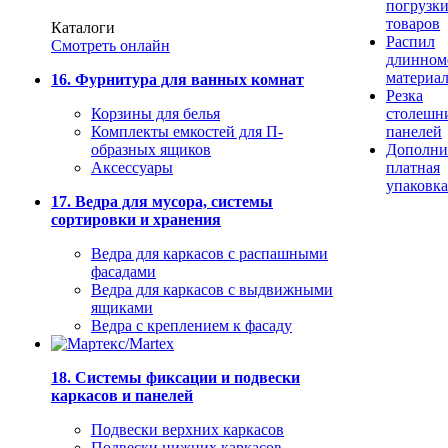
погрузк
товаров
Каталоги
Распил
Смотреть онлайн
длинном
материа
16. Фурнитура для ванных комнат
Резка
Корзины для белья
столешн
Комплекты емкостей для П-
панелей
образных ящиков
Дополни
Аксессуары
платная
упаковка
17. Ведра для мусора, системы
сортировки и хранения
Ведра для каркасов с распашными
фасадами
Ведра для каркасов с выдвижными
ящиками
Ведра с креплением к фасаду
18. Системы фиксации и подвески
каркасов и панелей
Подвески верхних каркасов
Подвески нижних каркасов