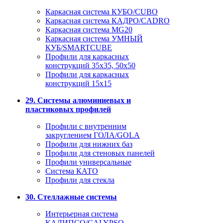
Каркасная система КУБО/CUBO
Каркасная система КАДРО/CADRO
Каркасная система MG20
Каркасная система УМНЫЙ
КУБ/SMARTCUBE
Профили для каркасных
конструкций 35x35, 50x50
Профили для каркасных
конструкций 15х15
29. Системы алюминиевых и
пластиковых профилей
Профили с внутренним
закруглением ГОЛА/GOLA
Профили для нижних баз
Профили для стеновых панелей
Профили универсальные
Система КАТО
Профили для стекла
30. Стеллажные системы
Интерьерная система
КАЛИПСО/CALYPSO