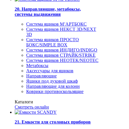
20. Направляющие, метабоксы,
системы выдвижения
Система ящиков М’АРТБОКС
Система ящиков НЕКСТ 3D/NEXT
3D
Система ящиков ПРОСТО
БОКС/SIMPLE BOX
Система ящиков ИНДИГО/INDIGO
Система ящиков СТРАЙК/STRIKE
Система ящиков НЕОТЕК/NEOTEC
Метабоксы
Аксессуары для ящиков
Направляющие
Ящики под духовой шкаф
Направляющие для колонн
Коврики противоскользящие
Каталоги
Смотреть онлайн
21. Емкости для столовых приборов