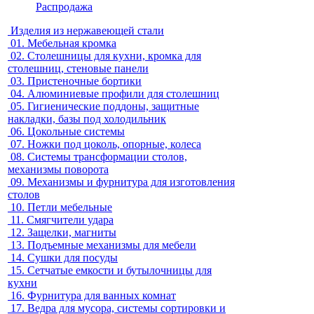
Распродажа
Изделия из нержавеющей стали
01.
Мебельная кромка
02.
Столешницы для кухни, кромка для
столешниц, стеновые панели
03.
Пристеночные бортики
04.
Алюминиевые профили для столешниц
05.
Гигиенические поддоны, защитные
накладки, базы под холодильник
06.
Цокольные системы
07.
Ножки под цоколь, опорные, колеса
08.
Системы трансформации столов,
механизмы поворота
09.
Механизмы и фурнитура для изготовления
столов
10.
Петли мебельные
11.
Смягчители удара
12.
Защелки, магниты
13.
Подъемные механизмы для мебели
14.
Сушки для посуды
15.
Сетчатые емкости и бутылочницы для
кухни
16.
Фурнитура для ванных комнат
17.
Ведра для мусора, системы сортировки и