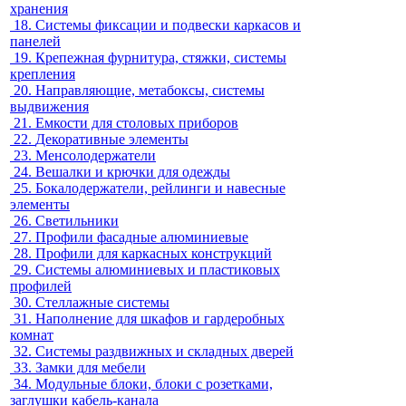
хранения
18.
Системы фиксации и подвески каркасов и
панелей
19.
Крепежная фурнитура, стяжки, системы
крепления
20.
Направляющие, метабоксы, системы
выдвижения
21.
Емкости для столовых приборов
22.
Декоративные элементы
23.
Менсолодержатели
24.
Вешалки и крючки для одежды
25.
Бокалодержатели, рейлинги и навесные
элементы
26.
Светильники
27.
Профили фасадные алюминиевые
28.
Профили для каркасных конструкций
29.
Системы алюминиевых и пластиковых
профилей
30.
Стеллажные системы
31.
Наполнение для шкафов и гардеробных
комнат
32.
Системы раздвижных и складных дверей
33.
Замки для мебели
34.
Модульные блоки, блоки с розетками,
заглушки кабель-канала