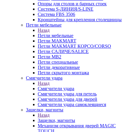
Опоры для столов и барных стоек
Система S-ЛИНИЯ/S-LINE
Система FBS 3506
Кронштейны для крепления столешницы
Петли мебельные
Назад
Петли мебельные
Петли MAKMART
Петли MAKMART КОРСО/CORSO
Петли САЛИЧЕ/SALICE
Петли MB2
Петли специальные
Петли декоративные
Петли скрытого монтажа
Смягчители удара
Назад
Смягчители удара
Смягчители удара для петель
Смягчители удара для дверей
Cмягчители удара самоклеящиеся
Защелки, магниты
Назад
Защелки, магниты
Механизм открывания дверей MAGIC
TOUCH