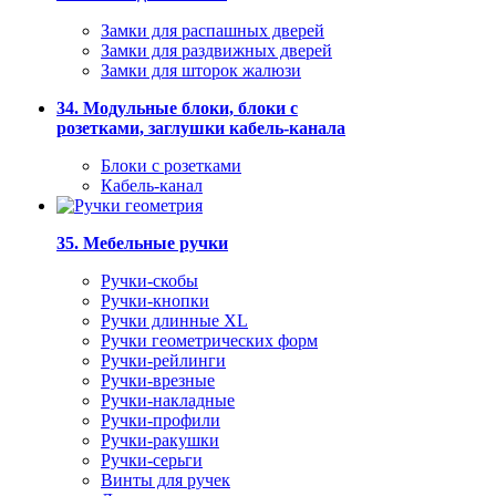
Замки для распашных дверей
Замки для раздвижных дверей
Замки для шторок жалюзи
34. Модульные блоки, блоки с
розетками, заглушки кабель-канала
Блоки с розетками
Кабель-канал
35. Мебельные ручки
Ручки-скобы
Ручки-кнопки
Ручки длинные XL
Ручки геометрических форм
Ручки-рейлинги
Ручки-врезные
Ручки-накладные
Ручки-профили
Ручки-ракушки
Ручки-серьги
Винты для ручек