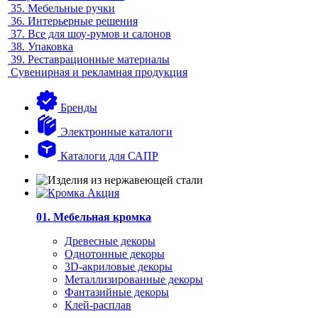
35.
Мебельные ручки
36.
Интерьерные решения
37.
Все для шоу-румов и салонов
38.
Упаковка
39.
Реставрационные материалы
Сувенирная и рекламная продукция
Бренды
Электронные каталоги
Каталоги для САПР
01. Мебельная кромка
Древесные декоры
Однотонные декоры
3D-акриловые декоры
Металлизированные декоры
Фантазийные декоры
Клей-расплав