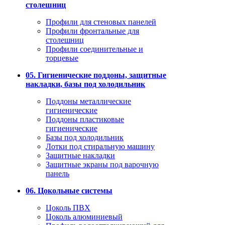
столешниц
Профили для стеновых панелей
Профили фронтальные для
столешниц
Профили соединительные и
торцевые
05. Гигиенические поддоны, защитные
накладки, базы под холодильник
Поддоны металлические
гигиенические
Поддоны пластиковые
гигиенические
Базы под холодильник
Лотки под стиральную машину
Защитные накладки
Защитные экраны под варочную
панель
06. Цокольные системы
Цоколь ПВХ
Цоколь алюминиевый