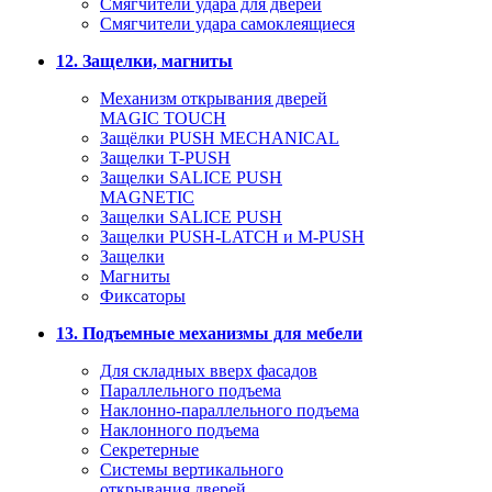
Смягчители удара для дверей
Cмягчители удара самоклеящиеся
12. Защелки, магниты
Механизм открывания дверей
MAGIC TOUCH
Защёлки PUSH MECHANICAL
Защелки T-PUSH
Защелки SALICE PUSH
MAGNETIC
Защелки SALICE PUSH
Защелки PUSH-LATCH и M-PUSH
Защелки
Магниты
Фиксаторы
13. Подъемные механизмы для мебели
Для складных вверх фасадов
Параллельного подъема
Наклонно-параллельного подъема
Наклонного подъема
Секретерные
Системы вертикального
открывания дверей