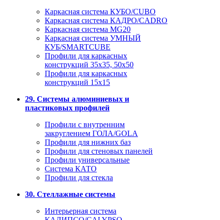
Каркасная система КУБО/CUBO
Каркасная система КАДРО/CADRO
Каркасная система MG20
Каркасная система УМНЫЙ
КУБ/SMARTCUBE
Профили для каркасных
конструкций 35x35, 50x50
Профили для каркасных
конструкций 15х15
29. Системы алюминиевых и
пластиковых профилей
Профили с внутренним
закруглением ГОЛА/GOLA
Профили для нижних баз
Профили для стеновых панелей
Профили универсальные
Система КАТО
Профили для стекла
30. Стеллажные системы
Интерьерная система
КАЛИПСО/CALYPSO