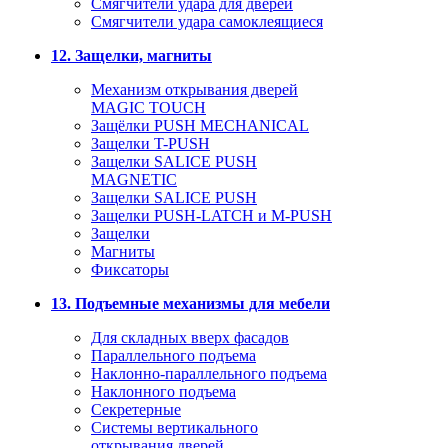
Смягчители удара для дверей
Cмягчители удара самоклеящиеся
12. Защелки, магниты
Механизм открывания дверей
MAGIC TOUCH
Защёлки PUSH MECHANICAL
Защелки T-PUSH
Защелки SALICE PUSH
MAGNETIC
Защелки SALICE PUSH
Защелки PUSH-LATCH и M-PUSH
Защелки
Магниты
Фиксаторы
13. Подъемные механизмы для мебели
Для складных вверх фасадов
Параллельного подъема
Наклонно-параллельного подъема
Наклонного подъема
Секретерные
Системы вертикального
открывания дверей