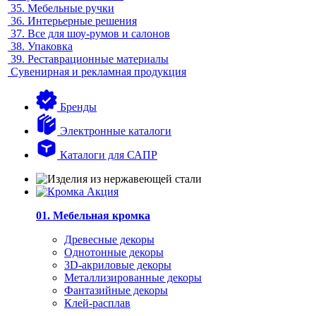
35.
Мебельные ручки
36.
Интерьерные решения
37.
Все для шоу-румов и салонов
38.
Упаковка
39.
Реставрационные материалы
Сувенирная и рекламная продукция
Бренды
Электронные каталоги
Каталоги для САПР
01. Мебельная кромка
Древесные декоры
Однотонные декоры
3D-акриловые декоры
Металлизированные декоры
Фантазийные декоры
Клей-расплав