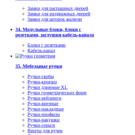
Замки для распашных дверей
Замки для раздвижных дверей
Замки для шторок жалюзи
34. Модульные блоки, блоки с
розетками, заглушки кабель-канала
Блоки с розетками
Кабель-канал
35. Мебельные ручки
Ручки-скобы
Ручки-кнопки
Ручки длинные XL
Ручки геометрических форм
Ручки-рейлинги
Ручки-врезные
Ручки-накладные
Ручки-профили
Ручки-ракушки
Ручки-серьги
Винты для ручек