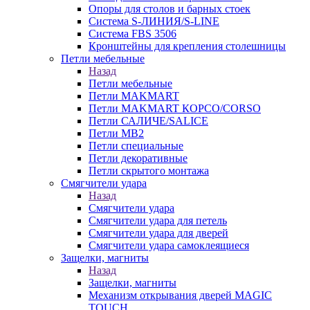
Опоры для столов и барных стоек
Система S-ЛИНИЯ/S-LINE
Система FBS 3506
Кронштейны для крепления столешницы
Петли мебельные
Назад
Петли мебельные
Петли MAKMART
Петли MAKMART КОРСО/CORSO
Петли САЛИЧЕ/SALICE
Петли MB2
Петли специальные
Петли декоративные
Петли скрытого монтажа
Смягчители удара
Назад
Смягчители удара
Смягчители удара для петель
Смягчители удара для дверей
Cмягчители удара самоклеящиеся
Защелки, магниты
Назад
Защелки, магниты
Механизм открывания дверей MAGIC
TOUCH