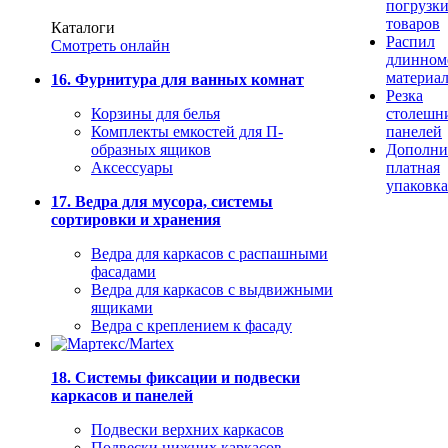
погрузк
товаров
Каталоги
Распил
Смотреть онлайн
длинном
материа
16. Фурнитура для ванных комнат
Резка
Корзины для белья
столешн
Комплекты емкостей для П-
панелей
образных ящиков
Дополни
Аксессуары
платная
упаковка
17. Ведра для мусора, системы
сортировки и хранения
Ведра для каркасов с распашными
фасадами
Ведра для каркасов с выдвижными
ящиками
Ведра с креплением к фасаду
18. Системы фиксации и подвески
каркасов и панелей
Подвески верхних каркасов
Подвески нижних каркасов