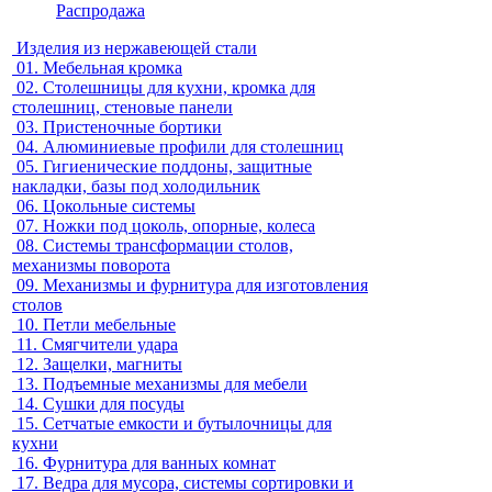
Распродажа
Изделия из нержавеющей стали
01.
Мебельная кромка
02.
Столешницы для кухни, кромка для
столешниц, стеновые панели
03.
Пристеночные бортики
04.
Алюминиевые профили для столешниц
05.
Гигиенические поддоны, защитные
накладки, базы под холодильник
06.
Цокольные системы
07.
Ножки под цоколь, опорные, колеса
08.
Системы трансформации столов,
механизмы поворота
09.
Механизмы и фурнитура для изготовления
столов
10.
Петли мебельные
11.
Смягчители удара
12.
Защелки, магниты
13.
Подъемные механизмы для мебели
14.
Сушки для посуды
15.
Сетчатые емкости и бутылочницы для
кухни
16.
Фурнитура для ванных комнат
17.
Ведра для мусора, системы сортировки и