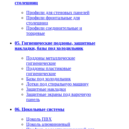
столешниц
Профили для стеновых панелей
Профили фронтальные для
столешниц
Профили соединительные и
торцевые
05. Гигиенические поддоны, защитные
накладки, базы под холодильник
Поддоны металлические
гигиенические
Поддоны пластиковые
гигиенические
Базы под холодильник
Лотки под стиральную машину
Защитные накладки
Защитные экраны под варочную
панель
06. Цокольные системы
Цоколь ПВХ
Цоколь алюминиевый