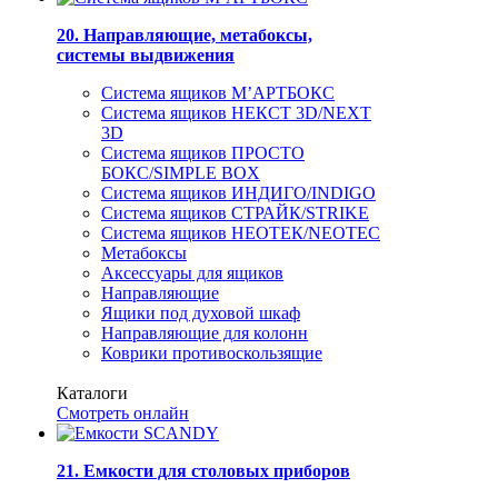
20. Направляющие, метабоксы,
системы выдвижения
Система ящиков М’АРТБОКС
Система ящиков НЕКСТ 3D/NEXT
3D
Система ящиков ПРОСТО
БОКС/SIMPLE BOX
Система ящиков ИНДИГО/INDIGO
Система ящиков СТРАЙК/STRIKE
Система ящиков НЕОТЕК/NEOTEC
Метабоксы
Аксессуары для ящиков
Направляющие
Ящики под духовой шкаф
Направляющие для колонн
Коврики противоскользящие
Каталоги
Смотреть онлайн
21. Емкости для столовых приборов