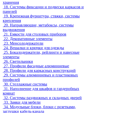
хранения
18.
Системы фиксации и подвески каркасов и
панелей
19.
Крепежная фурнитура, стяжки, системы
крепления
20.
Направляющие, метабоксы, системы
выдвижения
21.
Емкости для столовых приборов
22.
Декоративные элементы
23.
Менсолодержатели
24.
Вешалки и крючки для одежды
25.
Бокалодержатели, рейлинги и навесные
элементы
26.
Светильники
27.
Профили фасадные алюминиевые
28.
Профили для каркасных конструкций
29.
Системы алюминиевых и пластиковых
профилей
30.
Стеллажные системы
31.
Наполнение для шкафов и гардеробных
комнат
32.
Системы раздвижных и складных дверей
33.
Замки для мебели
34.
Модульные блоки, блоки с розетками,
заглушки кабель-канала