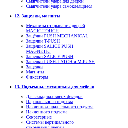
Смягчители удара для дверей
Cмягчители удара самоклеящиеся
12. Защелки, магниты
Механизм открывания дверей
MAGIC TOUCH
Защёлки PUSH MECHANICAL
Защелки T-PUSH
Защелки SALICE PUSH
MAGNETIC
Защелки SALICE PUSH
Защелки PUSH-LATCH и M-PUSH
Защелки
Магниты
Фиксаторы
13. Подъемные механизмы для мебели
Для складных вверх фасадов
Параллельного подъема
Наклонно-параллельного подъема
Наклонного подъема
Секретерные
Системы вертикального
открывания дверей