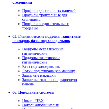
столешниц
Профили для стеновых панелей
Профили фронтальные для
столешниц
Профили соединительные и
торцевые
05. Гигиенические поддоны, защитные
накладки, базы под холодильник
Поддоны металлические
гигиенические
Поддоны пластиковые
гигиенические
Базы под холодильник
Лотки под стиральную машину
Защитные накладки
Защитные экраны под варочную
панель
06. Цокольные системы
Цоколь ПВХ
Цоколь алюминиевый