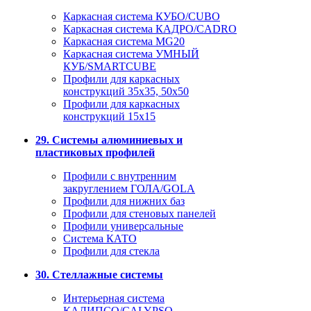
Каркасная система КУБО/CUBO
Каркасная система КАДРО/CADRO
Каркасная система MG20
Каркасная система УМНЫЙ
КУБ/SMARTCUBE
Профили для каркасных
конструкций 35x35, 50x50
Профили для каркасных
конструкций 15х15
29. Системы алюминиевых и
пластиковых профилей
Профили с внутренним
закруглением ГОЛА/GOLA
Профили для нижних баз
Профили для стеновых панелей
Профили универсальные
Система КАТО
Профили для стекла
30. Стеллажные системы
Интерьерная система
КАЛИПСО/CALYPSO