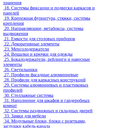
хранения
18.
Системы фиксации и подвески каркасов и
панелей
19.
Крепежная фурнитура, стяжки, системы
крепления
20.
Направляющие, метабоксы, системы
выдвижения
21.
Емкости для столовых приборов
22.
Декоративные элементы
23.
Менсолодержатели
24.
Вешалки и крючки для одежды
25.
Бокалодержатели, рейлинги и навесные
элементы
26.
Светильники
27.
Профили фасадные алюминиевые
28.
Профили для каркасных конструкций
29.
Системы алюминиевых и пластиковых
профилей
30.
Стеллажные системы
31.
Наполнение для шкафов и гардеробных
комнат
32.
Системы раздвижных и складных дверей
33.
Замки для мебели
34.
Модульные блоки, блоки с розетками,
заглушки кабель-канала