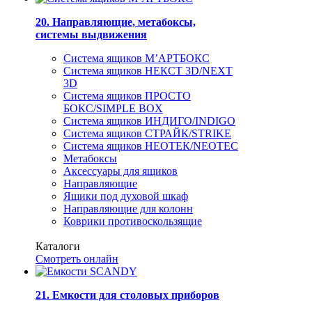
20. Направляющие, метабоксы,
системы выдвижения
Система ящиков М’АРТБОКС
Система ящиков НЕКСТ 3D/NEXT
3D
Система ящиков ПРОСТО
БОКС/SIMPLE BOX
Система ящиков ИНДИГО/INDIGO
Система ящиков СТРАЙК/STRIKE
Система ящиков НЕОТЕК/NEOTEC
Метабоксы
Аксессуары для ящиков
Направляющие
Ящики под духовой шкаф
Направляющие для колонн
Коврики противоскользящие
Каталоги
Смотреть онлайн
21. Емкости для столовых приборов