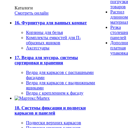
погрузк
товаров
Каталоги
Распил
Смотреть онлайн
длинном
материа
16. Фурнитура для ванных комнат
Резка
Корзины для белья
столешн
Комплекты емкостей для П-
панелей
образных ящиков
Дополни
Аксессуары
платная
упаковка
17. Ведра для мусора, системы
сортировки и хранения
Ведра для каркасов с распашными
фасадами
Ведра для каркасов с выдвижными
ящиками
Ведра с креплением к фасаду
18. Системы фиксации и подвески
каркасов и панелей
Подвески верхних каркасов
Подвески нижних каркасов