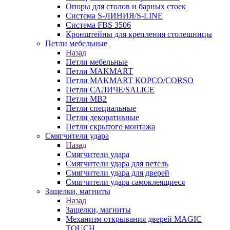
Опоры для столов и барных стоек
Система S-ЛИНИЯ/S-LINE
Система FBS 3506
Кронштейны для крепления столешницы
Петли мебельные
Назад
Петли мебельные
Петли MAKMART
Петли MAKMART КОРСО/CORSO
Петли САЛИЧЕ/SALICE
Петли MB2
Петли специальные
Петли декоративные
Петли скрытого монтажа
Смягчители удара
Назад
Смягчители удара
Смягчители удара для петель
Смягчители удара для дверей
Cмягчители удара самоклеящиеся
Защелки, магниты
Назад
Защелки, магниты
Механизм открывания дверей MAGIC
TOUCH