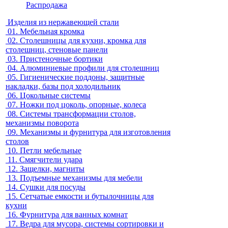
Распродажа
Изделия из нержавеющей стали
01.
Мебельная кромка
02.
Столешницы для кухни, кромка для
столешниц, стеновые панели
03.
Пристеночные бортики
04.
Алюминиевые профили для столешниц
05.
Гигиенические поддоны, защитные
накладки, базы под холодильник
06.
Цокольные системы
07.
Ножки под цоколь, опорные, колеса
08.
Системы трансформации столов,
механизмы поворота
09.
Механизмы и фурнитура для изготовления
столов
10.
Петли мебельные
11.
Смягчители удара
12.
Защелки, магниты
13.
Подъемные механизмы для мебели
14.
Сушки для посуды
15.
Сетчатые емкости и бутылочницы для
кухни
16.
Фурнитура для ванных комнат
17.
Ведра для мусора, системы сортировки и