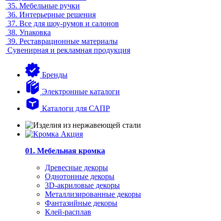
35.
Мебельные ручки
36.
Интерьерные решения
37.
Все для шоу-румов и салонов
38.
Упаковка
39.
Реставрационные материалы
Сувенирная и рекламная продукция
Бренды
Электронные каталоги
Каталоги для САПР
01. Мебельная кромка
Древесные декоры
Однотонные декоры
3D-акриловые декоры
Металлизированные декоры
Фантазийные декоры
Клей-расплав