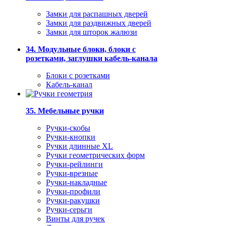
Замки для распашных дверей
Замки для раздвижных дверей
Замки для шторок жалюзи
34. Модульные блоки, блоки с
розетками, заглушки кабель-канала
Блоки с розетками
Кабель-канал
35. Мебельные ручки
Ручки-скобы
Ручки-кнопки
Ручки длинные XL
Ручки геометрических форм
Ручки-рейлинги
Ручки-врезные
Ручки-накладные
Ручки-профили
Ручки-ракушки
Ручки-серьги
Винты для ручек