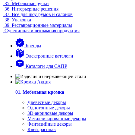
35.
Мебельные ручки
36.
Интерьерные решения
37.
Все для шоу-румов и салонов
38.
Упаковка
39.
Реставрационные материалы
Сувенирная и рекламная продукция
Бренды
Электронные каталоги
Каталоги для САПР
01. Мебельная кромка
Древесные декоры
Однотонные декоры
3D-акриловые декоры
Металлизированные декоры
Фантазийные декоры
Клей-расплав