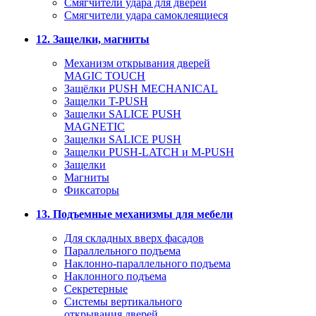
Смягчители удара для дверей
Cмягчители удара самоклеящиеся
12. Защелки, магниты
Механизм открывания дверей
MAGIC TOUCH
Защёлки PUSH MECHANICAL
Защелки T-PUSH
Защелки SALICE PUSH
MAGNETIC
Защелки SALICE PUSH
Защелки PUSH-LATCH и M-PUSH
Защелки
Магниты
Фиксаторы
13. Подъемные механизмы для мебели
Для складных вверх фасадов
Параллельного подъема
Наклонно-параллельного подъема
Наклонного подъема
Секретерные
Системы вертикального
открывания дверей