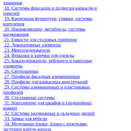
хранения
18.
Системы фиксации и подвески каркасов и
панелей
19.
Крепежная фурнитура, стяжки, системы
крепления
20.
Направляющие, метабоксы, системы
выдвижения
21.
Емкости для столовых приборов
22.
Декоративные элементы
23.
Менсолодержатели
24.
Вешалки и крючки для одежды
25.
Бокалодержатели, рейлинги и навесные
элементы
26.
Светильники
27.
Профили фасадные алюминиевые
28.
Профили для каркасных конструкций
29.
Системы алюминиевых и пластиковых
профилей
30.
Стеллажные системы
31.
Наполнение для шкафов и гардеробных
комнат
32.
Системы раздвижных и складных дверей
33.
Замки для мебели
34.
Модульные блоки, блоки с розетками,
заглушки кабель-канала