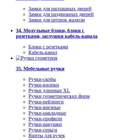
Замки для распашных дверей
Замки для раздвижных дверей
Замки для шторок жалюзи
34. Модульные блоки, блоки с
розетками, заглушки кабель-канала
Блоки с розетками
Кабель-канал
35. Мебельные ручки
Ручки-скобы
Ручки-кнопки
Ручки длинные XL
Ручки геометрических форм
Ручки-рейлинги
Ручки-врезные
Ручки-накладные
Ручки-профили
Ручки-ракушки
Ручки-серьги
Винты для ручек