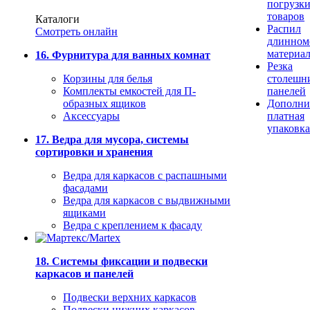
погрузк
товаров
Каталоги
Распил
Смотреть онлайн
длинном
материа
16. Фурнитура для ванных комнат
Резка
Корзины для белья
столешн
Комплекты емкостей для П-
панелей
образных ящиков
Дополни
Аксессуары
платная
упаковка
17. Ведра для мусора, системы
сортировки и хранения
Ведра для каркасов с распашными
фасадами
Ведра для каркасов с выдвижными
ящиками
Ведра с креплением к фасаду
18. Системы фиксации и подвески
каркасов и панелей
Подвески верхних каркасов
Подвески нижних каркасов