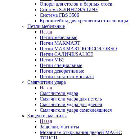
Опоры для столов и барных стоек
Система S-ЛИНИЯ/S-LINE
Система FBS 3506
Кронштейны для крепления столешницы
Петли мебельные
Назад
Петли мебельные
Петли MAKMART
Петли MAKMART КОРСО/CORSO
Петли САЛИЧЕ/SALICE
Петли MB2
Петли специальные
Петли декоративные
Петли скрытого монтажа
Смягчители удара
Назад
Смягчители удара
Смягчители удара для петель
Смягчители удара для дверей
Cмягчители удара самоклеящиеся
Защелки, магниты
Назад
Защелки, магниты
Механизм открывания дверей MAGIC
TOUCH