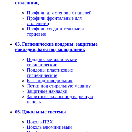
столешниц
Профили для стеновых панелей
Профили фронтальные для
столешниц
Профили соединительные и
торцевые
05. Гигиенические поддоны, защитные
накладки, базы под холодильник
Поддоны металлические
гигиенические
Поддоны пластиковые
гигиенические
Базы под холодильник
Лотки под стиральную машину
Защитные накладки
Защитные экраны под варочную
панель
06. Цокольные системы
Цоколь ПВХ
Цоколь алюминиевый