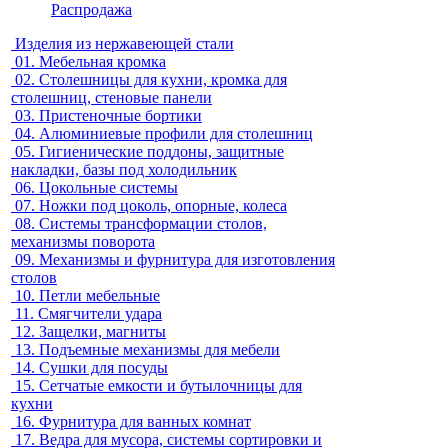
Распродажа
Изделия из нержавеющей стали
01.
Мебельная кромка
02.
Столешницы для кухни, кромка для
столешниц, стеновые панели
03.
Пристеночные бортики
04.
Алюминиевые профили для столешниц
05.
Гигиенические поддоны, защитные
накладки, базы под холодильник
06.
Цокольные системы
07.
Ножки под цоколь, опорные, колеса
08.
Системы трансформации столов,
механизмы поворота
09.
Механизмы и фурнитура для изготовления
столов
10.
Петли мебельные
11.
Смягчители удара
12.
Защелки, магниты
13.
Подъемные механизмы для мебели
14.
Сушки для посуды
15.
Сетчатые емкости и бутылочницы для
кухни
16.
Фурнитура для ванных комнат
17.
Ведра для мусора, системы сортировки и