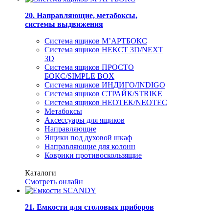
20. Направляющие, метабоксы,
системы выдвижения
Система ящиков М’АРТБОКС
Система ящиков НЕКСТ 3D/NEXT
3D
Система ящиков ПРОСТО
БОКС/SIMPLE BOX
Система ящиков ИНДИГО/INDIGO
Система ящиков СТРАЙК/STRIKE
Система ящиков НЕОТЕК/NEOTEC
Метабоксы
Аксессуары для ящиков
Направляющие
Ящики под духовой шкаф
Направляющие для колонн
Коврики противоскользящие
Каталоги
Смотреть онлайн
21. Емкости для столовых приборов