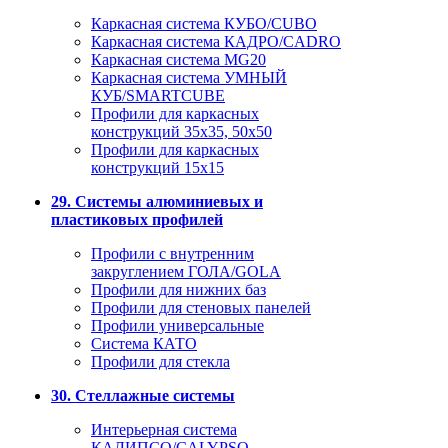
Каркасная система КУБО/CUBO
Каркасная система КАДРО/CADRO
Каркасная система MG20
Каркасная система УМНЫЙ
КУБ/SMARTCUBE
Профили для каркасных
конструкций 35x35, 50x50
Профили для каркасных
конструкций 15х15
29. Системы алюминиевых и
пластиковых профилей
Профили с внутренним
закруглением ГОЛА/GOLA
Профили для нижних баз
Профили для стеновых панелей
Профили универсальные
Система КАТО
Профили для стекла
30. Стеллажные системы
Интерьерная система
КАЛИПСО/CALYPSO