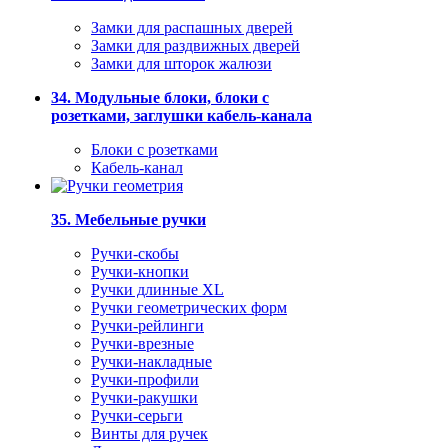
Замки для распашных дверей
Замки для раздвижных дверей
Замки для шторок жалюзи
34. Модульные блоки, блоки с
розетками, заглушки кабель-канала
Блоки с розетками
Кабель-канал
35. Мебельные ручки
Ручки-скобы
Ручки-кнопки
Ручки длинные XL
Ручки геометрических форм
Ручки-рейлинги
Ручки-врезные
Ручки-накладные
Ручки-профили
Ручки-ракушки
Ручки-серьги
Винты для ручек