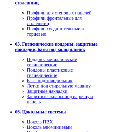
столешниц
Профили для стеновых панелей
Профили фронтальные для
столешниц
Профили соединительные и
торцевые
05. Гигиенические поддоны, защитные
накладки, базы под холодильник
Поддоны металлические
гигиенические
Поддоны пластиковые
гигиенические
Базы под холодильник
Лотки под стиральную машину
Защитные накладки
Защитные экраны под варочную
панель
06. Цокольные системы
Цоколь ПВХ
Цоколь алюминиевый