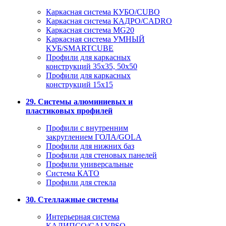
Каркасная система КУБО/CUBO
Каркасная система КАДРО/CADRO
Каркасная система MG20
Каркасная система УМНЫЙ
КУБ/SMARTCUBE
Профили для каркасных
конструкций 35x35, 50x50
Профили для каркасных
конструкций 15х15
29. Системы алюминиевых и
пластиковых профилей
Профили с внутренним
закруглением ГОЛА/GOLA
Профили для нижних баз
Профили для стеновых панелей
Профили универсальные
Система КАТО
Профили для стекла
30. Стеллажные системы
Интерьерная система
КАЛИПСО/CALYPSO