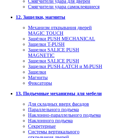
Смягчители удара для дверей
Cмягчители удара самоклеящиеся
12. Защелки, магниты
Механизм открывания дверей
MAGIC TOUCH
Защёлки PUSH MECHANICAL
Защелки T-PUSH
Защелки SALICE PUSH
MAGNETIC
Защелки SALICE PUSH
Защелки PUSH-LATCH и M-PUSH
Защелки
Магниты
Фиксаторы
13. Подъемные механизмы для мебели
Для складных вверх фасадов
Параллельного подъема
Наклонно-параллельного подъема
Наклонного подъема
Секретерные
Системы вертикального
открывания дверей