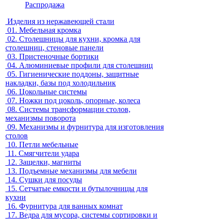
Распродажа
Изделия из нержавеющей стали
01.
Мебельная кромка
02.
Столешницы для кухни, кромка для
столешниц, стеновые панели
03.
Пристеночные бортики
04.
Алюминиевые профили для столешниц
05.
Гигиенические поддоны, защитные
накладки, базы под холодильник
06.
Цокольные системы
07.
Ножки под цоколь, опорные, колеса
08.
Системы трансформации столов,
механизмы поворота
09.
Механизмы и фурнитура для изготовления
столов
10.
Петли мебельные
11.
Смягчители удара
12.
Защелки, магниты
13.
Подъемные механизмы для мебели
14.
Сушки для посуды
15.
Сетчатые емкости и бутылочницы для
кухни
16.
Фурнитура для ванных комнат
17.
Ведра для мусора, системы сортировки и