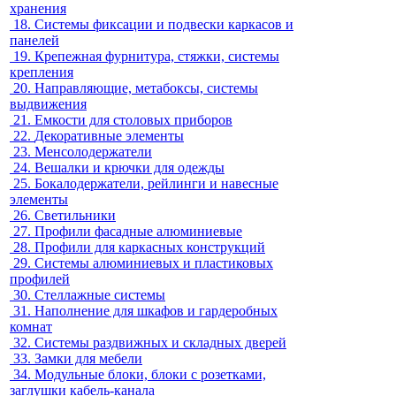
хранения
18.
Системы фиксации и подвески каркасов и
панелей
19.
Крепежная фурнитура, стяжки, системы
крепления
20.
Направляющие, метабоксы, системы
выдвижения
21.
Емкости для столовых приборов
22.
Декоративные элементы
23.
Менсолодержатели
24.
Вешалки и крючки для одежды
25.
Бокалодержатели, рейлинги и навесные
элементы
26.
Светильники
27.
Профили фасадные алюминиевые
28.
Профили для каркасных конструкций
29.
Системы алюминиевых и пластиковых
профилей
30.
Стеллажные системы
31.
Наполнение для шкафов и гардеробных
комнат
32.
Системы раздвижных и складных дверей
33.
Замки для мебели
34.
Модульные блоки, блоки с розетками,
заглушки кабель-канала