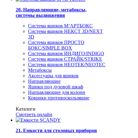
20. Направляющие, метабоксы,
системы выдвижения
Система ящиков М’АРТБОКС
Система ящиков НЕКСТ 3D/NEXT
3D
Система ящиков ПРОСТО
БОКС/SIMPLE BOX
Система ящиков ИНДИГО/INDIGO
Система ящиков СТРАЙК/STRIKE
Система ящиков НЕОТЕК/NEOTEC
Метабоксы
Аксессуары для ящиков
Направляющие
Ящики под духовой шкаф
Направляющие для колонн
Коврики противоскользящие
Каталоги
Смотреть онлайн
21. Емкости для столовых приборов