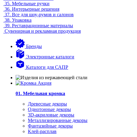
35.
Мебельные ручки
36.
Интерьерные решения
37.
Все для шоу-румов и салонов
38.
Упаковка
39.
Реставрационные материалы
Сувенирная и рекламная продукция
Бренды
Электронные каталоги
Каталоги для САПР
01. Мебельная кромка
Древесные декоры
Однотонные декоры
3D-акриловые декоры
Металлизированные декоры
Фантазийные декоры
Клей-расплав