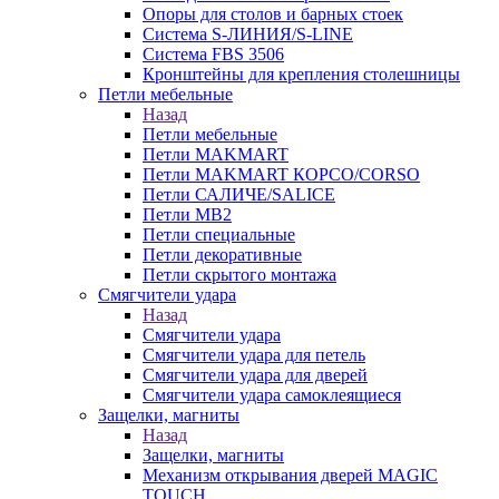
Опоры для столов и барных стоек
Система S-ЛИНИЯ/S-LINE
Система FBS 3506
Кронштейны для крепления столешницы
Петли мебельные
Назад
Петли мебельные
Петли MAKMART
Петли MAKMART КОРСО/CORSO
Петли САЛИЧЕ/SALICE
Петли MB2
Петли специальные
Петли декоративные
Петли скрытого монтажа
Смягчители удара
Назад
Смягчители удара
Смягчители удара для петель
Смягчители удара для дверей
Cмягчители удара самоклеящиеся
Защелки, магниты
Назад
Защелки, магниты
Механизм открывания дверей MAGIC
TOUCH