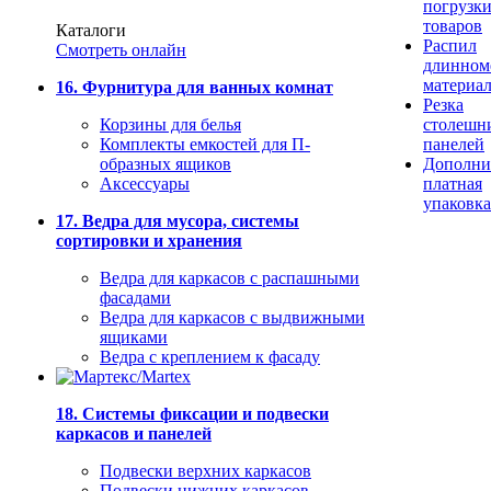
погрузк
товаров
Каталоги
Распил
Смотреть онлайн
длинном
материа
16. Фурнитура для ванных комнат
Резка
Корзины для белья
столешн
Комплекты емкостей для П-
панелей
образных ящиков
Дополни
Аксессуары
платная
упаковка
17. Ведра для мусора, системы
сортировки и хранения
Ведра для каркасов с распашными
фасадами
Ведра для каркасов с выдвижными
ящиками
Ведра с креплением к фасаду
18. Системы фиксации и подвески
каркасов и панелей
Подвески верхних каркасов
Подвески нижних каркасов