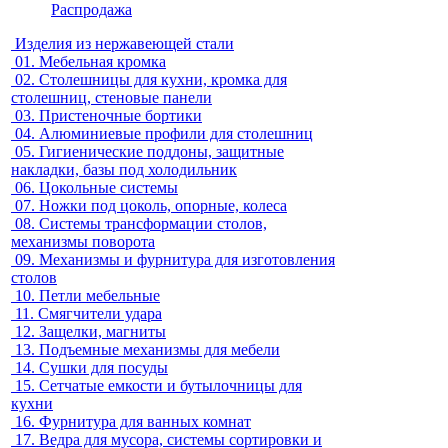
Распродажа
Изделия из нержавеющей стали
01.
Мебельная кромка
02.
Столешницы для кухни, кромка для
столешниц, стеновые панели
03.
Пристеночные бортики
04.
Алюминиевые профили для столешниц
05.
Гигиенические поддоны, защитные
накладки, базы под холодильник
06.
Цокольные системы
07.
Ножки под цоколь, опорные, колеса
08.
Системы трансформации столов,
механизмы поворота
09.
Механизмы и фурнитура для изготовления
столов
10.
Петли мебельные
11.
Смягчители удара
12.
Защелки, магниты
13.
Подъемные механизмы для мебели
14.
Сушки для посуды
15.
Сетчатые емкости и бутылочницы для
кухни
16.
Фурнитура для ванных комнат
17.
Ведра для мусора, системы сортировки и