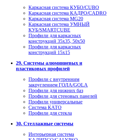
Каркасная система КУБО/CUBO
Каркасная система КАДРО/CADRO
Каркасная система MG20
Каркасная система УМНЫЙ
КУБ/SMARTCUBE
Профили для каркасных
конструкций 35x35, 50x50
Профили для каркасных
конструкций 15х15
29. Системы алюминиевых и
пластиковых профилей
Профили с внутренним
закруглением ГОЛА/GOLA
Профили для нижних баз
Профили для стеновых панелей
Профили универсальные
Система КАТО
Профили для стекла
30. Стеллажные системы
Интерьерная система
КАЛИПСО/CALYPSO