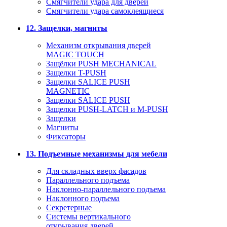
Смягчители удара для дверей
Cмягчители удара самоклеящиеся
12. Защелки, магниты
Механизм открывания дверей
MAGIC TOUCH
Защёлки PUSH MECHANICAL
Защелки T-PUSH
Защелки SALICE PUSH
MAGNETIC
Защелки SALICE PUSH
Защелки PUSH-LATCH и M-PUSH
Защелки
Магниты
Фиксаторы
13. Подъемные механизмы для мебели
Для складных вверх фасадов
Параллельного подъема
Наклонно-параллельного подъема
Наклонного подъема
Секретерные
Системы вертикального
открывания дверей