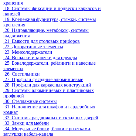
хранения
18.
Системы фиксации и подвески каркасов и
панелей
19.
Крепежная фурнитура, стяжки, системы
крепления
20.
Направляющие, метабоксы, системы
выдвижения
21.
Емкости для столовых приборов
22.
Декоративные элементы
23.
Менсолодержатели
24.
Вешалки и крючки для одежды
25.
Бокалодержатели, рейлинги и навесные
элементы
26.
Светильники
27.
Профили фасадные алюминиевые
28.
Профили для каркасных конструкций
29.
Системы алюминиевых и пластиковых
профилей
30.
Стеллажные системы
31.
Наполнение для шкафов и гардеробных
комнат
32.
Системы раздвижных и складных дверей
33.
Замки для мебели
34.
Модульные блоки, блоки с розетками,
заглушки кабель-канала