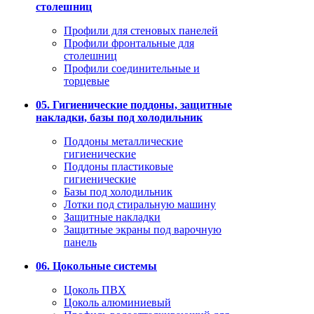
столешниц
Профили для стеновых панелей
Профили фронтальные для
столешниц
Профили соединительные и
торцевые
05. Гигиенические поддоны, защитные
накладки, базы под холодильник
Поддоны металлические
гигиенические
Поддоны пластиковые
гигиенические
Базы под холодильник
Лотки под стиральную машину
Защитные накладки
Защитные экраны под варочную
панель
06. Цокольные системы
Цоколь ПВХ
Цоколь алюминиевый