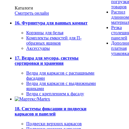
погрузк
товаров
Каталоги
Распил
Смотреть онлайн
длинном
материа
16. Фурнитура для ванных комнат
Резка
Корзины для белья
столешн
Комплекты емкостей для П-
панелей
образных ящиков
Дополни
Аксессуары
платная
упаковка
17. Ведра для мусора, системы
сортировки и хранения
Ведра для каркасов с распашными
фасадами
Ведра для каркасов с выдвижными
ящиками
Ведра с креплением к фасаду
18. Системы фиксации и подвески
каркасов и панелей
Подвески верхних каркасов
Подвески нижних каркасов