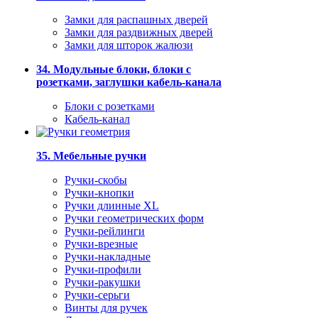
Замки для распашных дверей
Замки для раздвижных дверей
Замки для шторок жалюзи
34. Модульные блоки, блоки с
розетками, заглушки кабель-канала
Блоки с розетками
Кабель-канал
35. Мебельные ручки
Ручки-скобы
Ручки-кнопки
Ручки длинные XL
Ручки геометрических форм
Ручки-рейлинги
Ручки-врезные
Ручки-накладные
Ручки-профили
Ручки-ракушки
Ручки-серьги
Винты для ручек