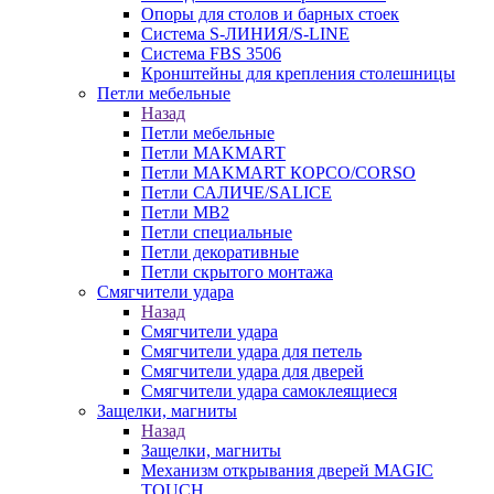
Опоры для столов и барных стоек
Система S-ЛИНИЯ/S-LINE
Система FBS 3506
Кронштейны для крепления столешницы
Петли мебельные
Назад
Петли мебельные
Петли MAKMART
Петли MAKMART КОРСО/CORSO
Петли САЛИЧЕ/SALICE
Петли MB2
Петли специальные
Петли декоративные
Петли скрытого монтажа
Смягчители удара
Назад
Смягчители удара
Смягчители удара для петель
Смягчители удара для дверей
Cмягчители удара самоклеящиеся
Защелки, магниты
Назад
Защелки, магниты
Механизм открывания дверей MAGIC
TOUCH