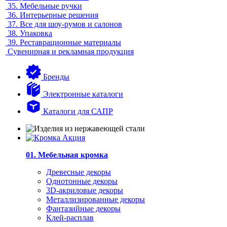
35.
Мебельные ручки
36.
Интерьерные решения
37.
Все для шоу-румов и салонов
38.
Упаковка
39.
Реставрационные материалы
Сувенирная и рекламная продукция
Бренды
Электронные каталоги
Каталоги для САПР
01. Мебельная кромка
Древесные декоры
Однотонные декоры
3D-акриловые декоры
Металлизированные декоры
Фантазийные декоры
Клей-расплав