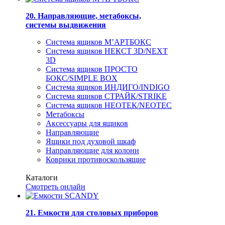
20. Направляющие, метабоксы,
системы выдвижения
Система ящиков М’АРТБОКС
Система ящиков НЕКСТ 3D/NEXT
3D
Система ящиков ПРОСТО
БОКС/SIMPLE BOX
Система ящиков ИНДИГО/INDIGO
Система ящиков СТРАЙК/STRIKE
Система ящиков НЕОТЕК/NEOTEC
Метабоксы
Аксессуары для ящиков
Направляющие
Ящики под духовой шкаф
Направляющие для колонн
Коврики противоскользящие
Каталоги
Смотреть онлайн
21. Емкости для столовых приборов