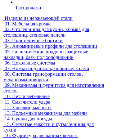
Распродажа
Изделия из нержавеющей стали
01.
Мебельная кромка
02.
Столешницы для кухни, кромка для
столешниц, стеновые панели
03.
Пристеночные бортики
04.
Алюминиевые профили для столешниц
05.
Гигиенические поддоны, защитные
накладки, базы под холодильник
06.
Цокольные системы
07.
Ножки под цоколь, опорные, колеса
08.
Системы трансформации столов,
механизмы поворота
09.
Механизмы и фурнитура для изготовления
столов
10.
Петли мебельные
11.
Смягчители удара
12.
Защелки, магниты
13.
Подъемные механизмы для мебели
14.
Сушки для посуды
15.
Сетчатые емкости и бутылочницы для
кухни
16.
Фурнитура для ванных комнат