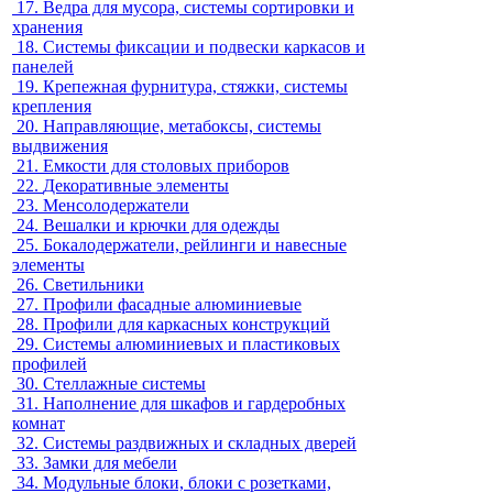
17.
Ведра для мусора, системы сортировки и
хранения
18.
Системы фиксации и подвески каркасов и
панелей
19.
Крепежная фурнитура, стяжки, системы
крепления
20.
Направляющие, метабоксы, системы
выдвижения
21.
Емкости для столовых приборов
22.
Декоративные элементы
23.
Менсолодержатели
24.
Вешалки и крючки для одежды
25.
Бокалодержатели, рейлинги и навесные
элементы
26.
Светильники
27.
Профили фасадные алюминиевые
28.
Профили для каркасных конструкций
29.
Системы алюминиевых и пластиковых
профилей
30.
Стеллажные системы
31.
Наполнение для шкафов и гардеробных
комнат
32.
Системы раздвижных и складных дверей
33.
Замки для мебели
34.
Модульные блоки, блоки с розетками,