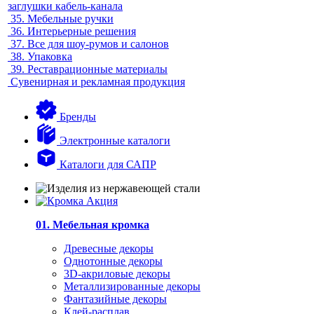
заглушки кабель-канала
35.
Мебельные ручки
36.
Интерьерные решения
37.
Все для шоу-румов и салонов
38.
Упаковка
39.
Реставрационные материалы
Сувенирная и рекламная продукция
Бренды
Электронные каталоги
Каталоги для САПР
01. Мебельная кромка
Древесные декоры
Однотонные декоры
3D-акриловые декоры
Металлизированные декоры
Фантазийные декоры
Клей-расплав