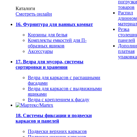
погрузк
товаров
Каталоги
Распил
Смотреть онлайн
длинном
материа
16. Фурнитура для ванных комнат
Резка
Корзины для белья
столешн
Комплекты емкостей для П-
панелей
образных ящиков
Дополни
Аксессуары
платная
упаковка
17. Ведра для мусора, системы
сортировки и хранения
Ведра для каркасов с распашными
фасадами
Ведра для каркасов с выдвижными
ящиками
Ведра с креплением к фасаду
18. Системы фиксации и подвески
каркасов и панелей
Подвески верхних каркасов
Подвески нижних каркасов