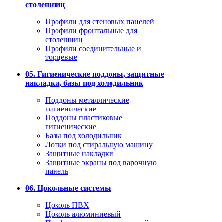
столешниц
Профили для стеновых панелей
Профили фронтальные для
столешниц
Профили соединительные и
торцевые
05. Гигиенические поддоны, защитные
накладки, базы под холодильник
Поддоны металлические
гигиенические
Поддоны пластиковые
гигиенические
Базы под холодильник
Лотки под стиральную машину
Защитные накладки
Защитные экраны под варочную
панель
06. Цокольные системы
Цоколь ПВХ
Цоколь алюминиевый