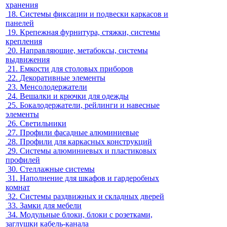
хранения
18.
Системы фиксации и подвески каркасов и
панелей
19.
Крепежная фурнитура, стяжки, системы
крепления
20.
Направляющие, метабоксы, системы
выдвижения
21.
Емкости для столовых приборов
22.
Декоративные элементы
23.
Менсолодержатели
24.
Вешалки и крючки для одежды
25.
Бокалодержатели, рейлинги и навесные
элементы
26.
Светильники
27.
Профили фасадные алюминиевые
28.
Профили для каркасных конструкций
29.
Системы алюминиевых и пластиковых
профилей
30.
Стеллажные системы
31.
Наполнение для шкафов и гардеробных
комнат
32.
Системы раздвижных и складных дверей
33.
Замки для мебели
34.
Модульные блоки, блоки с розетками,
заглушки кабель-канала