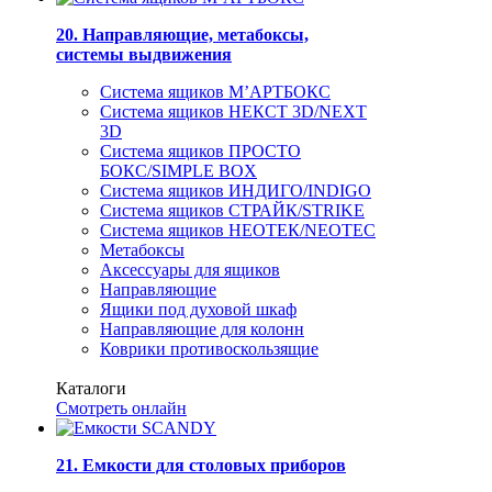
20. Направляющие, метабоксы,
системы выдвижения
Система ящиков М’АРТБОКС
Система ящиков НЕКСТ 3D/NEXT
3D
Система ящиков ПРОСТО
БОКС/SIMPLE BOX
Система ящиков ИНДИГО/INDIGO
Система ящиков СТРАЙК/STRIKE
Система ящиков НЕОТЕК/NEOTEC
Метабоксы
Аксессуары для ящиков
Направляющие
Ящики под духовой шкаф
Направляющие для колонн
Коврики противоскользящие
Каталоги
Смотреть онлайн
21. Емкости для столовых приборов