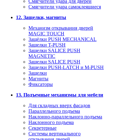
Смягчители удара для дверей
Cмягчители удара самоклеящиеся
12. Защелки, магниты
Механизм открывания дверей
MAGIC TOUCH
Защёлки PUSH MECHANICAL
Защелки T-PUSH
Защелки SALICE PUSH
MAGNETIC
Защелки SALICE PUSH
Защелки PUSH-LATCH и M-PUSH
Защелки
Магниты
Фиксаторы
13. Подъемные механизмы для мебели
Для складных вверх фасадов
Параллельного подъема
Наклонно-параллельного подъема
Наклонного подъема
Секретерные
Системы вертикального
открывания дверей