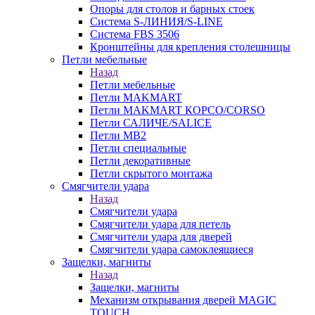
Опоры для столов и барных стоек
Система S-ЛИНИЯ/S-LINE
Система FBS 3506
Кронштейны для крепления столешницы
Петли мебельные
Назад
Петли мебельные
Петли MAKMART
Петли MAKMART КОРСО/CORSO
Петли САЛИЧЕ/SALICE
Петли MB2
Петли специальные
Петли декоративные
Петли скрытого монтажа
Смягчители удара
Назад
Смягчители удара
Смягчители удара для петель
Смягчители удара для дверей
Cмягчители удара самоклеящиеся
Защелки, магниты
Назад
Защелки, магниты
Механизм открывания дверей MAGIC
TOUCH