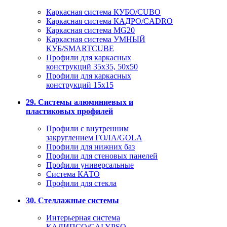
Каркасная система КУБО/CUBO
Каркасная система КАДРО/CADRO
Каркасная система MG20
Каркасная система УМНЫЙ
КУБ/SMARTCUBE
Профили для каркасных
конструкций 35x35, 50x50
Профили для каркасных
конструкций 15х15
29. Системы алюминиевых и
пластиковых профилей
Профили с внутренним
закруглением ГОЛА/GOLA
Профили для нижних баз
Профили для стеновых панелей
Профили универсальные
Система КАТО
Профили для стекла
30. Стеллажные системы
Интерьерная система
КАЛИПСО/CALYPSO