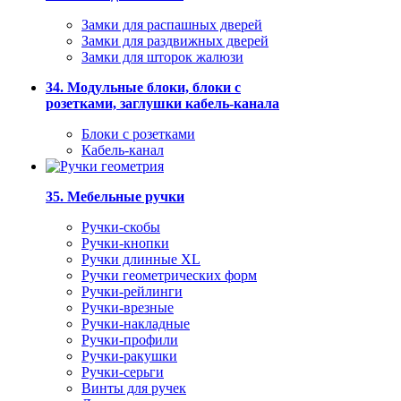
Замки для распашных дверей
Замки для раздвижных дверей
Замки для шторок жалюзи
34. Модульные блоки, блоки с
розетками, заглушки кабель-канала
Блоки с розетками
Кабель-канал
35. Мебельные ручки
Ручки-скобы
Ручки-кнопки
Ручки длинные XL
Ручки геометрических форм
Ручки-рейлинги
Ручки-врезные
Ручки-накладные
Ручки-профили
Ручки-ракушки
Ручки-серьги
Винты для ручек