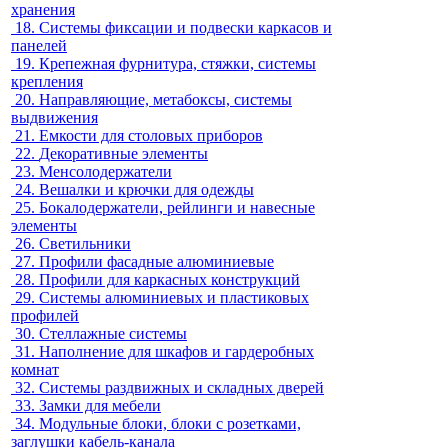
хранения
18.
Системы фиксации и подвески каркасов и
панелей
19.
Крепежная фурнитура, стяжки, системы
крепления
20.
Направляющие, метабоксы, системы
выдвижения
21.
Емкости для столовых приборов
22.
Декоративные элементы
23.
Менсолодержатели
24.
Вешалки и крючки для одежды
25.
Бокалодержатели, рейлинги и навесные
элементы
26.
Светильники
27.
Профили фасадные алюминиевые
28.
Профили для каркасных конструкций
29.
Системы алюминиевых и пластиковых
профилей
30.
Стеллажные системы
31.
Наполнение для шкафов и гардеробных
комнат
32.
Системы раздвижных и складных дверей
33.
Замки для мебели
34.
Модульные блоки, блоки с розетками,
заглушки кабель-канала