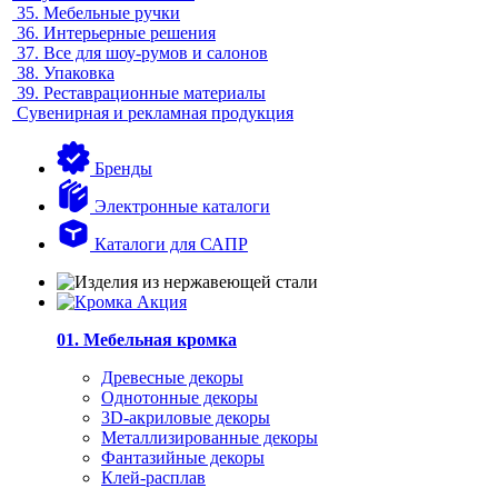
35.
Мебельные ручки
36.
Интерьерные решения
37.
Все для шоу-румов и салонов
38.
Упаковка
39.
Реставрационные материалы
Сувенирная и рекламная продукция
Бренды
Электронные каталоги
Каталоги для САПР
01. Мебельная кромка
Древесные декоры
Однотонные декоры
3D-акриловые декоры
Металлизированные декоры
Фантазийные декоры
Клей-расплав