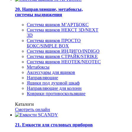
20. Направляющие, метабоксы,
системы выдвижения
Система ящиков М’АРТБОКС
Система ящиков НЕКСТ 3D/NEXT
3D
Система ящиков ПРОСТО
БОКС/SIMPLE BOX
Система ящиков ИНДИГО/INDIGO
Система ящиков СТРАЙК/STRIKE
Система ящиков НЕОТЕК/NEOTEC
Метабоксы
Аксессуары для ящиков
Направляющие
Ящики под духовой шкаф
Направляющие для колонн
Коврики противоскользящие
Каталоги
Смотреть онлайн
21. Емкости для столовых приборов