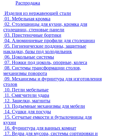
Распродажа
Изделия из нержавеющей стали
01.
Мебельная кромка
02.
Столешницы для кухни, кромка для
столешниц, стеновые панели
03.
Пристеночные бортики
04.
Алюминиевые профили для столешниц
05.
Гигиенические поддоны, защитные
накладки, базы под холодильник
06.
Цокольные системы
07.
Ножки под цоколь, опорные, колеса
08.
Системы трансформации столов,
механизмы поворота
09.
Механизмы и фурнитура для изготовления
столов
10.
Петли мебельные
11.
Смягчители удара
12.
Защелки, магниты
13.
Подъемные механизмы для мебели
14.
Сушки для посуды
15.
Сетчатые емкости и бутылочницы для
кухни
16.
Фурнитура для ванных комнат
17.
Ведра для мусора, системы сортировки и