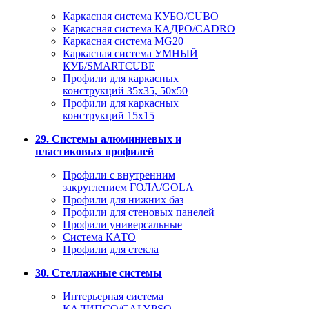
Каркасная система КУБО/CUBO
Каркасная система КАДРО/CADRO
Каркасная система MG20
Каркасная система УМНЫЙ
КУБ/SMARTCUBE
Профили для каркасных
конструкций 35x35, 50x50
Профили для каркасных
конструкций 15х15
29. Системы алюминиевых и
пластиковых профилей
Профили с внутренним
закруглением ГОЛА/GOLA
Профили для нижних баз
Профили для стеновых панелей
Профили универсальные
Система КАТО
Профили для стекла
30. Стеллажные системы
Интерьерная система
КАЛИПСО/CALYPSO