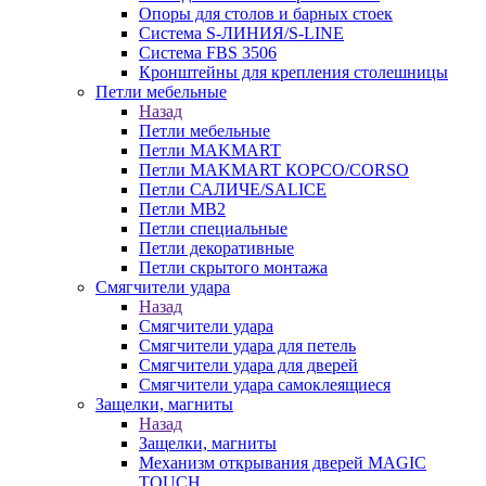
Опоры для столов и барных стоек
Система S-ЛИНИЯ/S-LINE
Система FBS 3506
Кронштейны для крепления столешницы
Петли мебельные
Назад
Петли мебельные
Петли MAKMART
Петли MAKMART КОРСО/CORSO
Петли САЛИЧЕ/SALICE
Петли MB2
Петли специальные
Петли декоративные
Петли скрытого монтажа
Смягчители удара
Назад
Смягчители удара
Смягчители удара для петель
Смягчители удара для дверей
Cмягчители удара самоклеящиеся
Защелки, магниты
Назад
Защелки, магниты
Механизм открывания дверей MAGIC
TOUCH