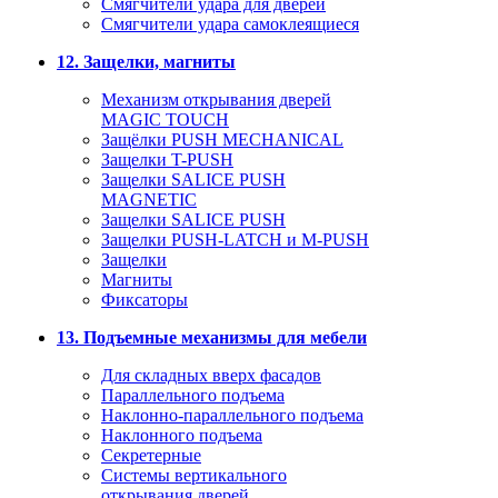
Смягчители удара для дверей
Cмягчители удара самоклеящиеся
12. Защелки, магниты
Механизм открывания дверей
MAGIC TOUCH
Защёлки PUSH MECHANICAL
Защелки T-PUSH
Защелки SALICE PUSH
MAGNETIC
Защелки SALICE PUSH
Защелки PUSH-LATCH и M-PUSH
Защелки
Магниты
Фиксаторы
13. Подъемные механизмы для мебели
Для складных вверх фасадов
Параллельного подъема
Наклонно-параллельного подъема
Наклонного подъема
Секретерные
Системы вертикального
открывания дверей