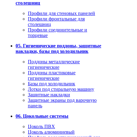
столешниц
Профили для стеновых панелей
Профили фронтальные для
столешниц
Профили соединительные и
торцевые
05. Гигиенические поддоны, защитные
накладки, базы под холодильник
Поддоны металлические
гигиенические
Поддоны пластиковые
гигиенические
Базы под холодильник
Лотки под стиральную машину
Защитные накладки
Защитные экраны под варочную
панель
06. Цокольные системы
Цоколь ПВХ
Цоколь алюминиевый