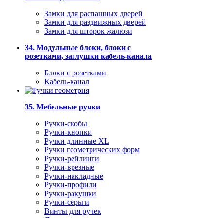
Замки для распашных дверей
Замки для раздвижных дверей
Замки для шторок жалюзи
34. Модульные блоки, блоки с
розетками, заглушки кабель-канала
Блоки с розетками
Кабель-канал
35. Мебельные ручки
Ручки-скобы
Ручки-кнопки
Ручки длинные XL
Ручки геометрических форм
Ручки-рейлинги
Ручки-врезные
Ручки-накладные
Ручки-профили
Ручки-ракушки
Ручки-серьги
Винты для ручек