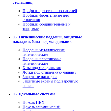
столешниц
Профили для стеновых панелей
Профили фронтальные для
столешниц
Профили соединительные и
торцевые
05. Гигиенические поддоны, защитные
накладки, базы под холодильник
Поддоны металлические
гигиенические
Поддоны пластиковые
гигиенические
Базы под холодильник
Лотки под стиральную машину
Защитные накладки
Защитные экраны под варочную
панель
06. Цокольные системы
Цоколь ПВХ
Цоколь алюминиевый