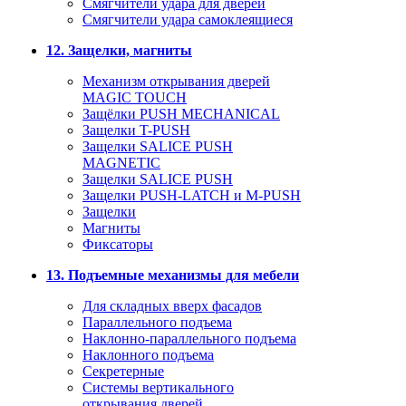
Смягчители удара для дверей
Cмягчители удара самоклеящиеся
12. Защелки, магниты
Механизм открывания дверей
MAGIC TOUCH
Защёлки PUSH MECHANICAL
Защелки T-PUSH
Защелки SALICE PUSH
MAGNETIC
Защелки SALICE PUSH
Защелки PUSH-LATCH и M-PUSH
Защелки
Магниты
Фиксаторы
13. Подъемные механизмы для мебели
Для складных вверх фасадов
Параллельного подъема
Наклонно-параллельного подъема
Наклонного подъема
Секретерные
Системы вертикального
открывания дверей