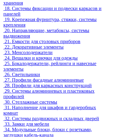
хранения
18.
Системы фиксации и подвески каркасов и
панелей
19.
Крепежная фурнитура, стяжки, системы
крепления
20.
Направляющие, метабоксы, системы
выдвижения
21.
Емкости для столовых приборов
22.
Декоративные элементы
23.
Менсолодержатели
24.
Вешалки и крючки для одежды
25.
Бокалодержатели, рейлинги и навесные
элементы
26.
Светильники
27.
Профили фасадные алюминиевые
28.
Профили для каркасных конструкций
29.
Системы алюминиевых и пластиковых
профилей
30.
Стеллажные системы
31.
Наполнение для шкафов и гардеробных
комнат
32.
Системы раздвижных и складных дверей
33.
Замки для мебели
34.
Модульные блоки, блоки с розетками,
заглушки кабель-канала