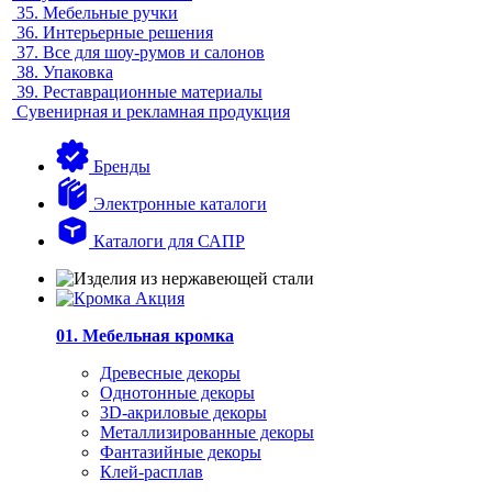
35.
Мебельные ручки
36.
Интерьерные решения
37.
Все для шоу-румов и салонов
38.
Упаковка
39.
Реставрационные материалы
Сувенирная и рекламная продукция
Бренды
Электронные каталоги
Каталоги для САПР
01. Мебельная кромка
Древесные декоры
Однотонные декоры
3D-акриловые декоры
Металлизированные декоры
Фантазийные декоры
Клей-расплав