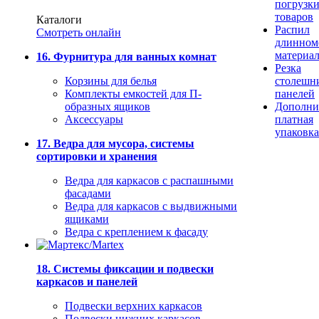
погрузк
товаров
Каталоги
Распил
Смотреть онлайн
длинном
материа
16. Фурнитура для ванных комнат
Резка
Корзины для белья
столешн
Комплекты емкостей для П-
панелей
образных ящиков
Дополни
Аксессуары
платная
упаковка
17. Ведра для мусора, системы
сортировки и хранения
Ведра для каркасов с распашными
фасадами
Ведра для каркасов с выдвижными
ящиками
Ведра с креплением к фасаду
18. Системы фиксации и подвески
каркасов и панелей
Подвески верхних каркасов
Подвески нижних каркасов