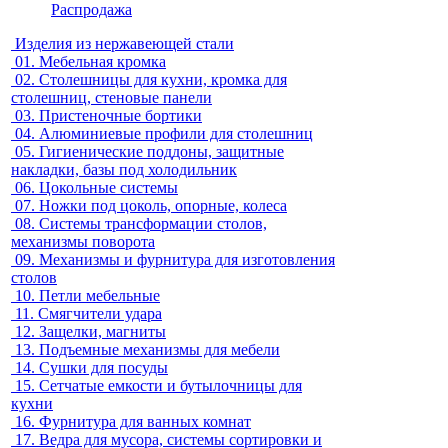
Распродажа
Изделия из нержавеющей стали
01.
Мебельная кромка
02.
Столешницы для кухни, кромка для
столешниц, стеновые панели
03.
Пристеночные бортики
04.
Алюминиевые профили для столешниц
05.
Гигиенические поддоны, защитные
накладки, базы под холодильник
06.
Цокольные системы
07.
Ножки под цоколь, опорные, колеса
08.
Системы трансформации столов,
механизмы поворота
09.
Механизмы и фурнитура для изготовления
столов
10.
Петли мебельные
11.
Смягчители удара
12.
Защелки, магниты
13.
Подъемные механизмы для мебели
14.
Сушки для посуды
15.
Сетчатые емкости и бутылочницы для
кухни
16.
Фурнитура для ванных комнат
17.
Ведра для мусора, системы сортировки и