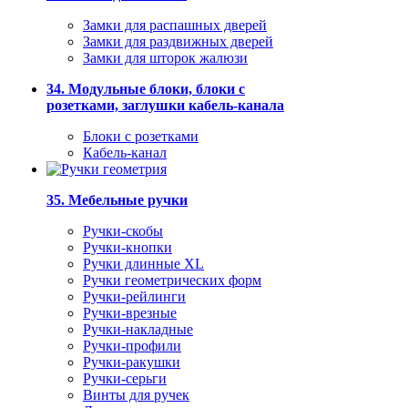
Замки для распашных дверей
Замки для раздвижных дверей
Замки для шторок жалюзи
34. Модульные блоки, блоки с
розетками, заглушки кабель-канала
Блоки с розетками
Кабель-канал
35. Мебельные ручки
Ручки-скобы
Ручки-кнопки
Ручки длинные XL
Ручки геометрических форм
Ручки-рейлинги
Ручки-врезные
Ручки-накладные
Ручки-профили
Ручки-ракушки
Ручки-серьги
Винты для ручек