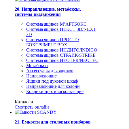
20. Направляющие, метабоксы,
системы выдвижения
Система ящиков М’АРТБОКС
Система ящиков НЕКСТ 3D/NEXT
3D
Система ящиков ПРОСТО
БОКС/SIMPLE BOX
Система ящиков ИНДИГО/INDIGO
Система ящиков СТРАЙК/STRIKE
Система ящиков НЕОТЕК/NEOTEC
Метабоксы
Аксессуары для ящиков
Направляющие
Ящики под духовой шкаф
Направляющие для колонн
Коврики противоскользящие
Каталоги
Смотреть онлайн
21. Емкости для столовых приборов