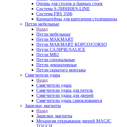
Опоры для столов и барных стоек
Система S-ЛИНИЯ/S-LINE
Система FBS 3506
Кронштейны для крепления столешницы
Петли мебельные
Назад
Петли мебельные
Петли MAKMART
Петли MAKMART КОРСО/CORSO
Петли САЛИЧЕ/SALICE
Петли MB2
Петли специальные
Петли декоративные
Петли скрытого монтажа
Смягчители удара
Назад
Смягчители удара
Смягчители удара для петель
Смягчители удара для дверей
Cмягчители удара самоклеящиеся
Защелки, магниты
Назад
Защелки, магниты
Механизм открывания дверей MAGIC
TOUCH