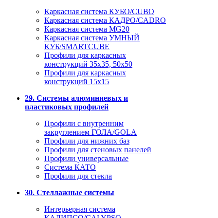
Каркасная система КУБО/CUBO
Каркасная система КАДРО/CADRO
Каркасная система MG20
Каркасная система УМНЫЙ
КУБ/SMARTCUBE
Профили для каркасных
конструкций 35x35, 50x50
Профили для каркасных
конструкций 15х15
29. Системы алюминиевых и
пластиковых профилей
Профили с внутренним
закруглением ГОЛА/GOLA
Профили для нижних баз
Профили для стеновых панелей
Профили универсальные
Система КАТО
Профили для стекла
30. Стеллажные системы
Интерьерная система
КАЛИПСО/CALYPSO