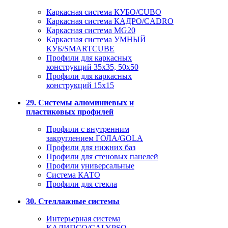
Каркасная система КУБО/CUBO
Каркасная система КАДРО/CADRO
Каркасная система MG20
Каркасная система УМНЫЙ
КУБ/SMARTCUBE
Профили для каркасных
конструкций 35x35, 50x50
Профили для каркасных
конструкций 15х15
29. Системы алюминиевых и
пластиковых профилей
Профили с внутренним
закруглением ГОЛА/GOLA
Профили для нижних баз
Профили для стеновых панелей
Профили универсальные
Система КАТО
Профили для стекла
30. Стеллажные системы
Интерьерная система
КАЛИПСО/CALYPSO