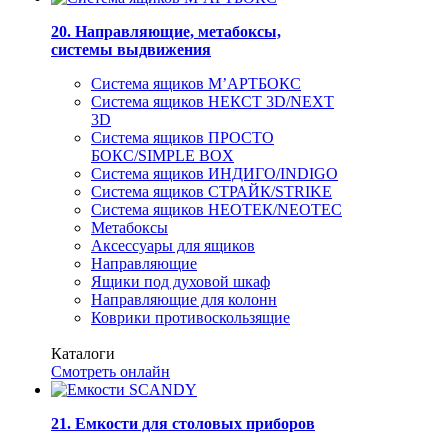
20. Направляющие, метабоксы,
системы выдвижения
Система ящиков М’АРТБОКС
Система ящиков НЕКСТ 3D/NEXT
3D
Система ящиков ПРОСТО
БОКС/SIMPLE BOX
Система ящиков ИНДИГО/INDIGO
Система ящиков СТРАЙК/STRIKE
Система ящиков НЕОТЕК/NEOTEC
Метабоксы
Аксессуары для ящиков
Направляющие
Ящики под духовой шкаф
Направляющие для колонн
Коврики противоскользящие
Каталоги
Смотреть онлайн
21. Емкости для столовых приборов