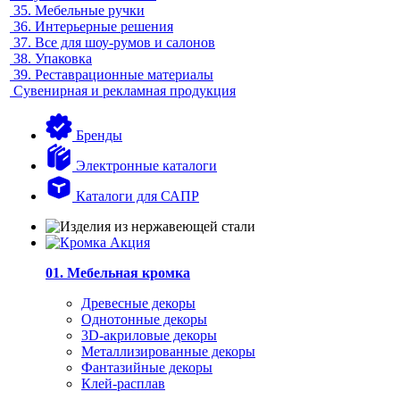
35.
Мебельные ручки
36.
Интерьерные решения
37.
Все для шоу-румов и салонов
38.
Упаковка
39.
Реставрационные материалы
Сувенирная и рекламная продукция
Бренды
Электронные каталоги
Каталоги для САПР
01. Мебельная кромка
Древесные декоры
Однотонные декоры
3D-акриловые декоры
Металлизированные декоры
Фантазийные декоры
Клей-расплав