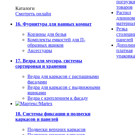
погрузк
товаров
Каталоги
Распил
Смотреть онлайн
длинном
материа
16. Фурнитура для ванных комнат
Резка
Корзины для белья
столешн
Комплекты емкостей для П-
панелей
образных ящиков
Дополни
Аксессуары
платная
упаковка
17. Ведра для мусора, системы
сортировки и хранения
Ведра для каркасов с распашными
фасадами
Ведра для каркасов с выдвижными
ящиками
Ведра с креплением к фасаду
18. Системы фиксации и подвески
каркасов и панелей
Подвески верхних каркасов
Подвески нижних каркасов