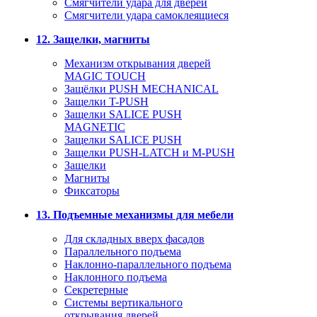
Смягчители удара для дверей
Cмягчители удара самоклеящиеся
12. Защелки, магниты
Механизм открывания дверей
MAGIC TOUCH
Защёлки PUSH MECHANICAL
Защелки T-PUSH
Защелки SALICE PUSH
MAGNETIC
Защелки SALICE PUSH
Защелки PUSH-LATCH и M-PUSH
Защелки
Магниты
Фиксаторы
13. Подъемные механизмы для мебели
Для складных вверх фасадов
Параллельного подъема
Наклонно-параллельного подъема
Наклонного подъема
Секретерные
Системы вертикального
открывания дверей