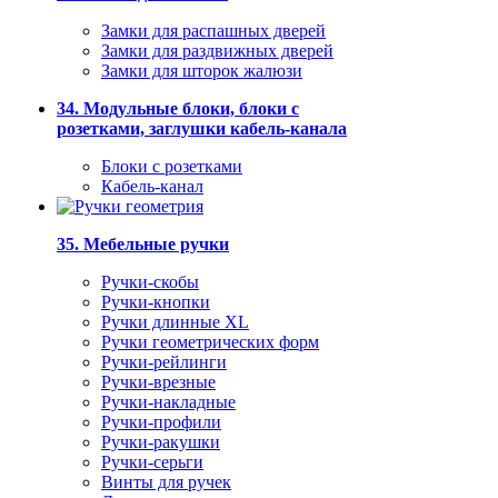
Замки для распашных дверей
Замки для раздвижных дверей
Замки для шторок жалюзи
34. Модульные блоки, блоки с
розетками, заглушки кабель-канала
Блоки с розетками
Кабель-канал
35. Мебельные ручки
Ручки-скобы
Ручки-кнопки
Ручки длинные XL
Ручки геометрических форм
Ручки-рейлинги
Ручки-врезные
Ручки-накладные
Ручки-профили
Ручки-ракушки
Ручки-серьги
Винты для ручек