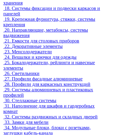
хранения
18.
Системы фиксации и подвески каркасов и
панелей
19.
Крепежная фурнитура, стяжки, системы
крепления
20.
Направляющие, метабоксы, системы
выдвижения
21.
Емкости для столовых приборов
22.
Декоративные элементы
23.
Менсолодержатели
24.
Вешалки и крючки для одежды
25.
Бокалодержатели, рейлинги и навесные
элементы
26.
Светильники
27.
Профили фасадные алюминиевые
28.
Профили для каркасных конструкций
29.
Системы алюминиевых и пластиковых
профилей
30.
Стеллажные системы
31.
Наполнение для шкафов и гардеробных
комнат
32.
Системы раздвижных и складных дверей
33.
Замки для мебели
34.
Модульные блоки, блоки с розетками,
заглушки кабель-канала