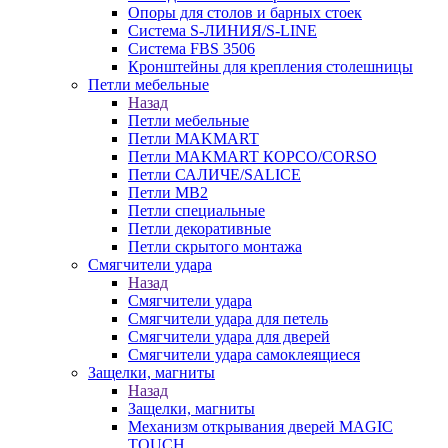
Опоры для столов и барных стоек
Система S-ЛИНИЯ/S-LINE
Система FBS 3506
Кронштейны для крепления столешницы
Петли мебельные
Назад
Петли мебельные
Петли MAKMART
Петли MAKMART КОРСО/CORSO
Петли САЛИЧЕ/SALICE
Петли MB2
Петли специальные
Петли декоративные
Петли скрытого монтажа
Смягчители удара
Назад
Смягчители удара
Смягчители удара для петель
Смягчители удара для дверей
Cмягчители удара самоклеящиеся
Защелки, магниты
Назад
Защелки, магниты
Механизм открывания дверей MAGIC
TOUCH