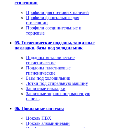
столешниц
Профили для стеновых панелей
Профили фронтальные для
столешниц
Профили соединительные и
торцевые
05. Гигиенические поддоны, защитные
накладки, базы под холодильник
Поддоны металлические
гигиенические
Поддоны пластиковые
гигиенические
Базы под холодильник
Лотки под стиральную машину
Защитные накладки
Защитные экраны под варочную
панель
06. Цокольные системы
Цоколь ПВХ
Цоколь алюминиевый