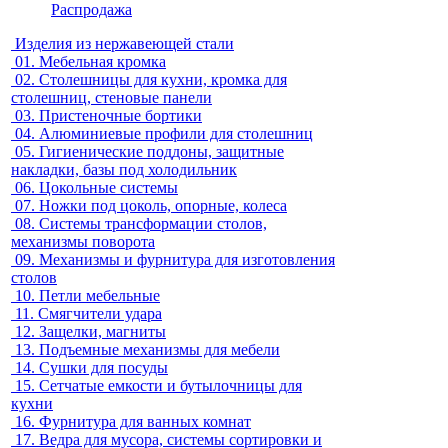
Распродажа
Изделия из нержавеющей стали
01.
Мебельная кромка
02.
Столешницы для кухни, кромка для
столешниц, стеновые панели
03.
Пристеночные бортики
04.
Алюминиевые профили для столешниц
05.
Гигиенические поддоны, защитные
накладки, базы под холодильник
06.
Цокольные системы
07.
Ножки под цоколь, опорные, колеса
08.
Системы трансформации столов,
механизмы поворота
09.
Механизмы и фурнитура для изготовления
столов
10.
Петли мебельные
11.
Смягчители удара
12.
Защелки, магниты
13.
Подъемные механизмы для мебели
14.
Сушки для посуды
15.
Сетчатые емкости и бутылочницы для
кухни
16.
Фурнитура для ванных комнат
17.
Ведра для мусора, системы сортировки и