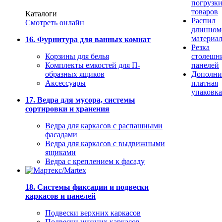
погрузк
товаров
Каталоги
Распил
Смотреть онлайн
длинном
материа
16. Фурнитура для ванных комнат
Резка
Корзины для белья
столешн
Комплекты емкостей для П-
панелей
образных ящиков
Дополни
Аксессуары
платная
упаковка
17. Ведра для мусора, системы
сортировки и хранения
Ведра для каркасов с распашными
фасадами
Ведра для каркасов с выдвижными
ящиками
Ведра с креплением к фасаду
18. Системы фиксации и подвески
каркасов и панелей
Подвески верхних каркасов
Подвески нижних каркасов