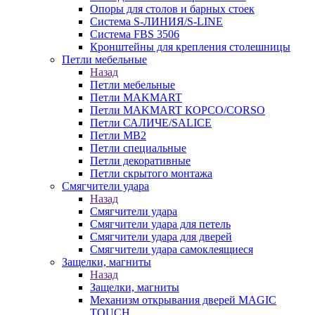
Опоры для столов и барных стоек
Система S-ЛИНИЯ/S-LINE
Система FBS 3506
Кронштейны для крепления столешницы
Петли мебельные
Назад
Петли мебельные
Петли MAKMART
Петли MAKMART КОРСО/CORSO
Петли САЛИЧЕ/SALICE
Петли MB2
Петли специальные
Петли декоративные
Петли скрытого монтажа
Смягчители удара
Назад
Смягчители удара
Смягчители удара для петель
Смягчители удара для дверей
Cмягчители удара самоклеящиеся
Защелки, магниты
Назад
Защелки, магниты
Механизм открывания дверей MAGIC
TOUCH