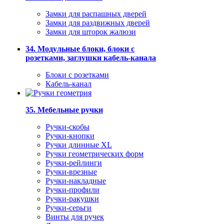
Замки для распашных дверей
Замки для раздвижных дверей
Замки для шторок жалюзи
34. Модульные блоки, блоки с
розетками, заглушки кабель-канала
Блоки с розетками
Кабель-канал
35. Мебельные ручки
Ручки-скобы
Ручки-кнопки
Ручки длинные XL
Ручки геометрических форм
Ручки-рейлинги
Ручки-врезные
Ручки-накладные
Ручки-профили
Ручки-ракушки
Ручки-серьги
Винты для ручек