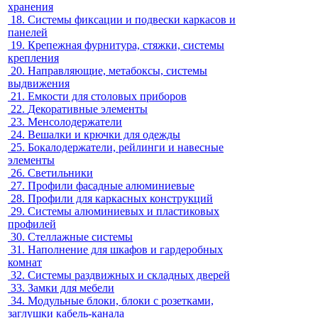
хранения
18.
Системы фиксации и подвески каркасов и
панелей
19.
Крепежная фурнитура, стяжки, системы
крепления
20.
Направляющие, метабоксы, системы
выдвижения
21.
Емкости для столовых приборов
22.
Декоративные элементы
23.
Менсолодержатели
24.
Вешалки и крючки для одежды
25.
Бокалодержатели, рейлинги и навесные
элементы
26.
Светильники
27.
Профили фасадные алюминиевые
28.
Профили для каркасных конструкций
29.
Системы алюминиевых и пластиковых
профилей
30.
Стеллажные системы
31.
Наполнение для шкафов и гардеробных
комнат
32.
Системы раздвижных и складных дверей
33.
Замки для мебели
34.
Модульные блоки, блоки с розетками,
заглушки кабель-канала