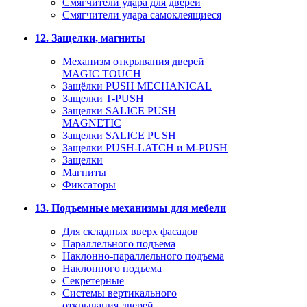
Смягчители удара для дверей
Cмягчители удара самоклеящиеся
12. Защелки, магниты
Механизм открывания дверей
MAGIC TOUCH
Защёлки PUSH MECHANICAL
Защелки T-PUSH
Защелки SALICE PUSH
MAGNETIC
Защелки SALICE PUSH
Защелки PUSH-LATCH и M-PUSH
Защелки
Магниты
Фиксаторы
13. Подъемные механизмы для мебели
Для складных вверх фасадов
Параллельного подъема
Наклонно-параллельного подъема
Наклонного подъема
Секретерные
Системы вертикального
открывания дверей