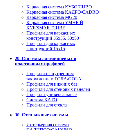
Каркасная система КУБО/CUBO
Каркасная система КАДРО/CADRO
Каркасная система MG20
Каркасная система УМНЫЙ
КУБ/SMARTCUBE
Профили для каркасных
конструкций 35x35, 50x50
Профили для каркасных
конструкций 15х15
29. Системы алюминиевых и
пластиковых профилей
Профили с внутренним
закруглением ГОЛА/GOLA
Профили для нижних баз
Профили для стеновых панелей
Профили универсальные
Система КАТО
Профили для стекла
30. Стеллажные системы
Интерьерная система
КАЛИПСО/CALYPSO