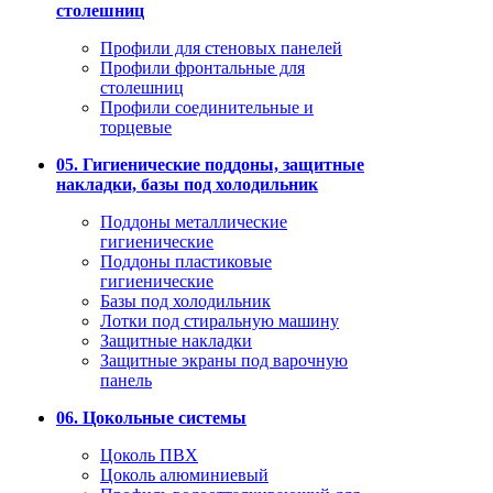
столешниц
Профили для стеновых панелей
Профили фронтальные для
столешниц
Профили соединительные и
торцевые
05. Гигиенические поддоны, защитные
накладки, базы под холодильник
Поддоны металлические
гигиенические
Поддоны пластиковые
гигиенические
Базы под холодильник
Лотки под стиральную машину
Защитные накладки
Защитные экраны под варочную
панель
06. Цокольные системы
Цоколь ПВХ
Цоколь алюминиевый