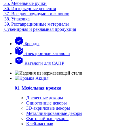
35.
Мебельные ручки
36.
Интерьерные решения
37.
Все для шоу-румов и салонов
38.
Упаковка
39.
Реставрационные материалы
Сувенирная и рекламная продукция
Бренды
Электронные каталоги
Каталоги для САПР
01. Мебельная кромка
Древесные декоры
Однотонные декоры
3D-акриловые декоры
Металлизированные декоры
Фантазийные декоры
Клей-расплав