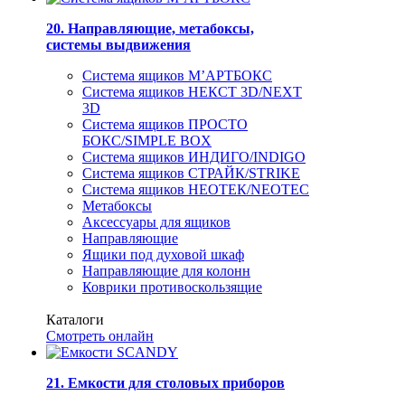
20. Направляющие, метабоксы,
системы выдвижения
Система ящиков М’АРТБОКС
Система ящиков НЕКСТ 3D/NEXT
3D
Система ящиков ПРОСТО
БОКС/SIMPLE BOX
Система ящиков ИНДИГО/INDIGO
Система ящиков СТРАЙК/STRIKE
Система ящиков НЕОТЕК/NEOTEC
Метабоксы
Аксессуары для ящиков
Направляющие
Ящики под духовой шкаф
Направляющие для колонн
Коврики противоскользящие
Каталоги
Смотреть онлайн
21. Емкости для столовых приборов