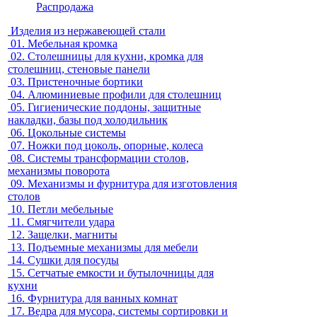
Распродажа
Изделия из нержавеющей стали
01.
Мебельная кромка
02.
Столешницы для кухни, кромка для
столешниц, стеновые панели
03.
Пристеночные бортики
04.
Алюминиевые профили для столешниц
05.
Гигиенические поддоны, защитные
накладки, базы под холодильник
06.
Цокольные системы
07.
Ножки под цоколь, опорные, колеса
08.
Системы трансформации столов,
механизмы поворота
09.
Механизмы и фурнитура для изготовления
столов
10.
Петли мебельные
11.
Смягчители удара
12.
Защелки, магниты
13.
Подъемные механизмы для мебели
14.
Сушки для посуды
15.
Сетчатые емкости и бутылочницы для
кухни
16.
Фурнитура для ванных комнат
17.
Ведра для мусора, системы сортировки и