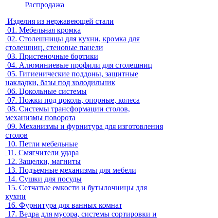
Распродажа
Изделия из нержавеющей стали
01.
Мебельная кромка
02.
Столешницы для кухни, кромка для
столешниц, стеновые панели
03.
Пристеночные бортики
04.
Алюминиевые профили для столешниц
05.
Гигиенические поддоны, защитные
накладки, базы под холодильник
06.
Цокольные системы
07.
Ножки под цоколь, опорные, колеса
08.
Системы трансформации столов,
механизмы поворота
09.
Механизмы и фурнитура для изготовления
столов
10.
Петли мебельные
11.
Смягчители удара
12.
Защелки, магниты
13.
Подъемные механизмы для мебели
14.
Сушки для посуды
15.
Сетчатые емкости и бутылочницы для
кухни
16.
Фурнитура для ванных комнат
17.
Ведра для мусора, системы сортировки и