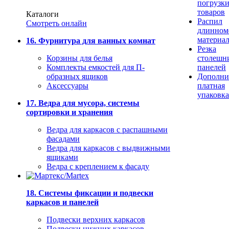
погрузк
товаров
Каталоги
Распил
Смотреть онлайн
длинном
материа
16. Фурнитура для ванных комнат
Резка
Корзины для белья
столешн
Комплекты емкостей для П-
панелей
образных ящиков
Дополни
Аксессуары
платная
упаковка
17. Ведра для мусора, системы
сортировки и хранения
Ведра для каркасов с распашными
фасадами
Ведра для каркасов с выдвижными
ящиками
Ведра с креплением к фасаду
18. Системы фиксации и подвески
каркасов и панелей
Подвески верхних каркасов
Подвески нижних каркасов