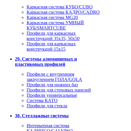
Каркасная система КУБО/CUBO
Каркасная система КАДРО/CADRO
Каркасная система MG20
Каркасная система УМНЫЙ
КУБ/SMARTCUBE
Профили для каркасных
конструкций 35x35, 50x50
Профили для каркасных
конструкций 15х15
29. Системы алюминиевых и
пластиковых профилей
Профили с внутренним
закруглением ГОЛА/GOLA
Профили для нижних баз
Профили для стеновых панелей
Профили универсальные
Система КАТО
Профили для стекла
30. Стеллажные системы
Интерьерная система
КАЛИПСО/CALYPSO