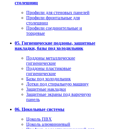
столешниц
Профили для стеновых панелей
Профили фронтальные для
столешниц
Профили соединительные и
торцевые
05. Гигиенические поддоны, защитные
накладки, базы под холодильник
Поддоны металлические
гигиенические
Поддоны пластиковые
гигиенические
Базы под холодильник
Лотки под стиральную машину
Защитные накладки
Защитные экраны под варочную
панель
06. Цокольные системы
Цоколь ПВХ
Цоколь алюминиевый