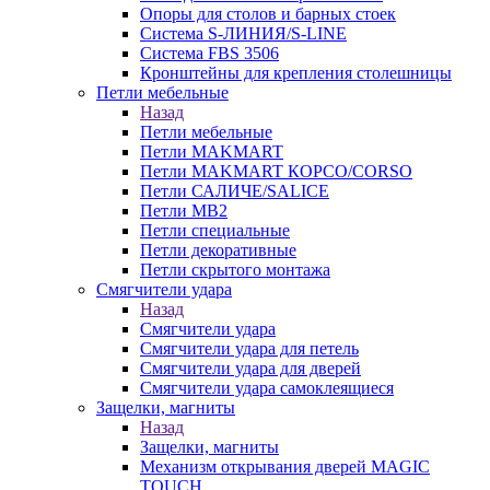
Опоры для столов и барных стоек
Система S-ЛИНИЯ/S-LINE
Система FBS 3506
Кронштейны для крепления столешницы
Петли мебельные
Назад
Петли мебельные
Петли MAKMART
Петли MAKMART КОРСО/CORSO
Петли САЛИЧЕ/SALICE
Петли MB2
Петли специальные
Петли декоративные
Петли скрытого монтажа
Смягчители удара
Назад
Смягчители удара
Смягчители удара для петель
Смягчители удара для дверей
Cмягчители удара самоклеящиеся
Защелки, магниты
Назад
Защелки, магниты
Механизм открывания дверей MAGIC
TOUCH