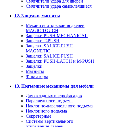
Смягчители удара для дверей
Cмягчители удара самоклеящиеся
12. Защелки, магниты
Механизм открывания дверей
MAGIC TOUCH
Защёлки PUSH MECHANICAL
Защелки T-PUSH
Защелки SALICE PUSH
MAGNETIC
Защелки SALICE PUSH
Защелки PUSH-LATCH и M-PUSH
Защелки
Магниты
Фиксаторы
13. Подъемные механизмы для мебели
Для складных вверх фасадов
Параллельного подъема
Наклонно-параллельного подъема
Наклонного подъема
Секретерные
Системы вертикального
открывания дверей