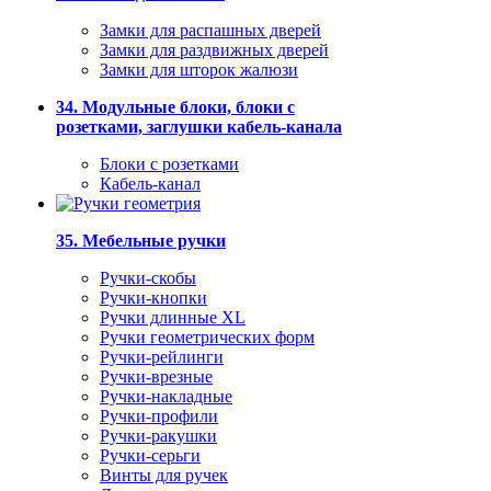
Замки для распашных дверей
Замки для раздвижных дверей
Замки для шторок жалюзи
34. Модульные блоки, блоки с
розетками, заглушки кабель-канала
Блоки с розетками
Кабель-канал
35. Мебельные ручки
Ручки-скобы
Ручки-кнопки
Ручки длинные XL
Ручки геометрических форм
Ручки-рейлинги
Ручки-врезные
Ручки-накладные
Ручки-профили
Ручки-ракушки
Ручки-серьги
Винты для ручек