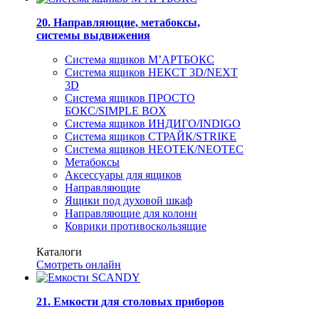
20. Направляющие, метабоксы,
системы выдвижения
Система ящиков М’АРТБОКС
Система ящиков НЕКСТ 3D/NEXT
3D
Система ящиков ПРОСТО
БОКС/SIMPLE BOX
Система ящиков ИНДИГО/INDIGO
Система ящиков СТРАЙК/STRIKE
Система ящиков НЕОТЕК/NEOTEC
Метабоксы
Аксессуары для ящиков
Направляющие
Ящики под духовой шкаф
Направляющие для колонн
Коврики противоскользящие
Каталоги
Смотреть онлайн
21. Емкости для столовых приборов