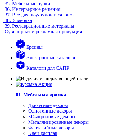
35.
Мебельные ручки
36.
Интерьерные решения
37.
Все для шоу-румов и салонов
38.
Упаковка
39.
Реставрационные материалы
Сувенирная и рекламная продукция
Бренды
Электронные каталоги
Каталоги для САПР
01. Мебельная кромка
Древесные декоры
Однотонные декоры
3D-акриловые декоры
Металлизированные декоры
Фантазийные декоры
Клей-расплав