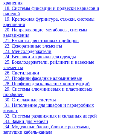
хранения
18.
Системы фиксации и подвески каркасов и
панелей
19.
Крепежная фурнитура, стяжки, системы
крепления
20.
Направляющие, метабоксы, системы
выдвижения
21.
Емкости для столовых приборов
22.
Декоративные элементы
23.
Менсолодержатели
24.
Вешалки и крючки для одежды
25.
Бокалодержатели, рейлинги и навесные
элементы
26.
Светильники
27.
Профили фасадные алюминиевые
28.
Профили для каркасных конструкций
29.
Системы алюминиевых и пластиковых
профилей
30.
Стеллажные системы
31.
Наполнение для шкафов и гардеробных
комнат
32.
Системы раздвижных и складных дверей
33.
Замки для мебели
34.
Модульные блоки, блоки с розетками,
заглушки кабель-канала