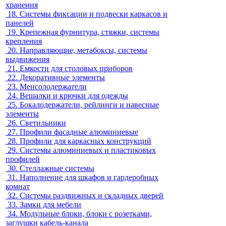
хранения
18.
Системы фиксации и подвески каркасов и
панелей
19.
Крепежная фурнитура, стяжки, системы
крепления
20.
Направляющие, метабоксы, системы
выдвижения
21.
Емкости для столовых приборов
22.
Декоративные элементы
23.
Менсолодержатели
24.
Вешалки и крючки для одежды
25.
Бокалодержатели, рейлинги и навесные
элементы
26.
Светильники
27.
Профили фасадные алюминиевые
28.
Профили для каркасных конструкций
29.
Системы алюминиевых и пластиковых
профилей
30.
Стеллажные системы
31.
Наполнение для шкафов и гардеробных
комнат
32.
Системы раздвижных и складных дверей
33.
Замки для мебели
34.
Модульные блоки, блоки с розетками,
заглушки кабель-канала