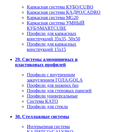
Каркасная система КУБО/CUBO
Каркасная система КАДРО/CADRO
Каркасная система MG20
Каркасная система УМНЫЙ
КУБ/SMARTCUBE
Профили для каркасных
конструкций 35x35, 50x50
Профили для каркасных
конструкций 15х15
29. Системы алюминиевых и
пластиковых профилей
Профили с внутренним
закруглением ГОЛА/GOLA
Профили для нижних баз
Профили для стеновых панелей
Профили универсальные
Система КАТО
Профили для стекла
30. Стеллажные системы
Интерьерная система
КАЛИПСО/CALYPSO