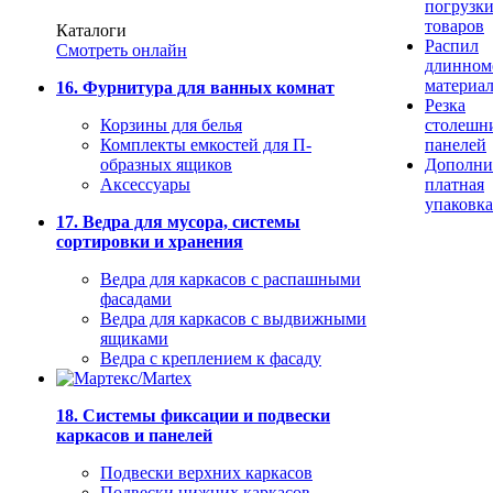
погрузк
товаров
Каталоги
Распил
Смотреть онлайн
длинном
материа
16. Фурнитура для ванных комнат
Резка
Корзины для белья
столешн
Комплекты емкостей для П-
панелей
образных ящиков
Дополни
Аксессуары
платная
упаковка
17. Ведра для мусора, системы
сортировки и хранения
Ведра для каркасов с распашными
фасадами
Ведра для каркасов с выдвижными
ящиками
Ведра с креплением к фасаду
18. Системы фиксации и подвески
каркасов и панелей
Подвески верхних каркасов
Подвески нижних каркасов