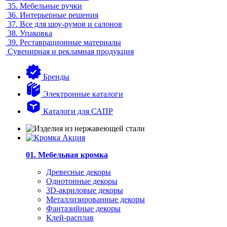
35.
Мебельные ручки
36.
Интерьерные решения
37.
Все для шоу-румов и салонов
38.
Упаковка
39.
Реставрационные материалы
Сувенирная и рекламная продукция
Бренды
Электронные каталоги
Каталоги для САПР
01. Мебельная кромка
Древесные декоры
Однотонные декоры
3D-акриловые декоры
Металлизированные декоры
Фантазийные декоры
Клей-расплав