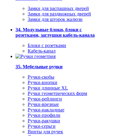
Замки для распашных дверей
Замки для раздвижных дверей
Замки для шторок жалюзи
34. Модульные блоки, блоки с
розетками, заглушки кабель-канала
Блоки с розетками
Кабель-канал
35. Мебельные ручки
Ручки-скобы
Ручки-кнопки
Ручки длинные XL
Ручки геометрических форм
Ручки-рейлинги
Ручки-врезные
Ручки-накладные
Ручки-профили
Ручки-ракушки
Ручки-серьги
Винты для ручек