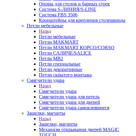
Опоры для столов и барных стоек
Система S-ЛИНИЯ/S-LINE
Система FBS 3506
Кронштейны для крепления столешницы
Петли мебельные
Назад
Петли мебельные
Петли MAKMART
Петли MAKMART КОРСО/CORSO
Петли САЛИЧЕ/SALICE
Петли MB2
Петли специальные
Петли декоративные
Петли скрытого монтажа
Смягчители удара
Назад
Смягчители удара
Смягчители удара для петель
Смягчители удара для дверей
Cмягчители удара самоклеящиеся
Защелки, магниты
Назад
Защелки, магниты
Механизм открывания дверей MAGIC
TOUCH