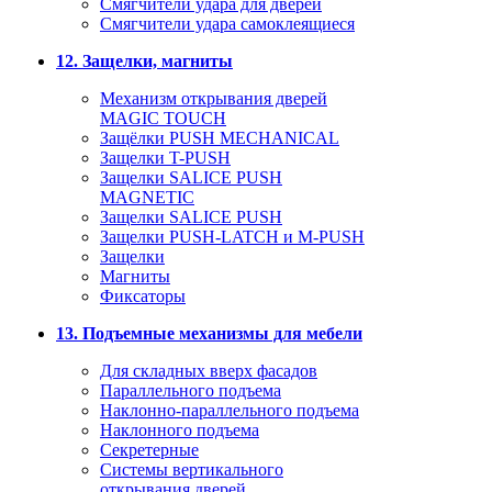
Смягчители удара для дверей
Cмягчители удара самоклеящиеся
12. Защелки, магниты
Механизм открывания дверей
MAGIC TOUCH
Защёлки PUSH MECHANICAL
Защелки T-PUSH
Защелки SALICE PUSH
MAGNETIC
Защелки SALICE PUSH
Защелки PUSH-LATCH и M-PUSH
Защелки
Магниты
Фиксаторы
13. Подъемные механизмы для мебели
Для складных вверх фасадов
Параллельного подъема
Наклонно-параллельного подъема
Наклонного подъема
Секретерные
Системы вертикального
открывания дверей