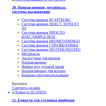
20. Направляющие, метабоксы,
системы выдвижения
Система ящиков М’АРТБОКС
Система ящиков НЕКСТ 3D/NEXT
3D
Система ящиков ПРОСТО
БОКС/SIMPLE BOX
Система ящиков ИНДИГО/INDIGO
Система ящиков СТРАЙК/STRIKE
Система ящиков НЕОТЕК/NEOTEC
Метабоксы
Аксессуары для ящиков
Направляющие
Ящики под духовой шкаф
Направляющие для колонн
Коврики противоскользящие
Каталоги
Смотреть онлайн
21. Емкости для столовых приборов