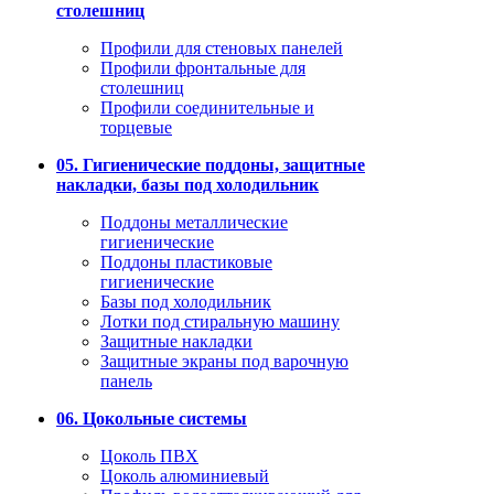
столешниц
Профили для стеновых панелей
Профили фронтальные для
столешниц
Профили соединительные и
торцевые
05. Гигиенические поддоны, защитные
накладки, базы под холодильник
Поддоны металлические
гигиенические
Поддоны пластиковые
гигиенические
Базы под холодильник
Лотки под стиральную машину
Защитные накладки
Защитные экраны под варочную
панель
06. Цокольные системы
Цоколь ПВХ
Цоколь алюминиевый