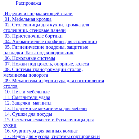
Распродажа
Изделия из нержавеющей стали
01.
Мебельная кромка
02.
Столешницы для кухни, кромка для
столешниц, стеновые панели
03.
Пристеночные бортики
04.
Алюминиевые профили для столешниц
05.
Гигиенические поддоны, защитные
накладки, базы под холодильник
06.
Цокольные системы
07.
Ножки под цоколь, опорные, колеса
08.
Системы трансформации столов,
механизмы поворота
09.
Механизмы и фурнитура для изготовления
столов
10.
Петли мебельные
11.
Смягчители удара
12.
Защелки, магниты
13.
Подъемные механизмы для мебели
14.
Сушки для посуды
15.
Сетчатые емкости и бутылочницы для
кухни
16.
Фурнитура для ванных комнат
17.
Ведра для мусора, системы сортировки и