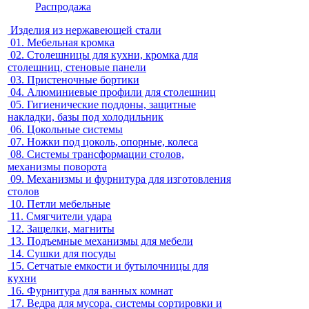
Распродажа
Изделия из нержавеющей стали
01.
Мебельная кромка
02.
Столешницы для кухни, кромка для
столешниц, стеновые панели
03.
Пристеночные бортики
04.
Алюминиевые профили для столешниц
05.
Гигиенические поддоны, защитные
накладки, базы под холодильник
06.
Цокольные системы
07.
Ножки под цоколь, опорные, колеса
08.
Системы трансформации столов,
механизмы поворота
09.
Механизмы и фурнитура для изготовления
столов
10.
Петли мебельные
11.
Смягчители удара
12.
Защелки, магниты
13.
Подъемные механизмы для мебели
14.
Сушки для посуды
15.
Сетчатые емкости и бутылочницы для
кухни
16.
Фурнитура для ванных комнат
17.
Ведра для мусора, системы сортировки и