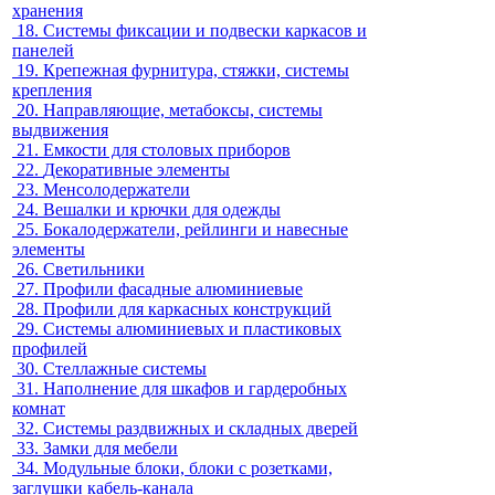
хранения
18.
Системы фиксации и подвески каркасов и
панелей
19.
Крепежная фурнитура, стяжки, системы
крепления
20.
Направляющие, метабоксы, системы
выдвижения
21.
Емкости для столовых приборов
22.
Декоративные элементы
23.
Менсолодержатели
24.
Вешалки и крючки для одежды
25.
Бокалодержатели, рейлинги и навесные
элементы
26.
Светильники
27.
Профили фасадные алюминиевые
28.
Профили для каркасных конструкций
29.
Системы алюминиевых и пластиковых
профилей
30.
Стеллажные системы
31.
Наполнение для шкафов и гардеробных
комнат
32.
Системы раздвижных и складных дверей
33.
Замки для мебели
34.
Модульные блоки, блоки с розетками,
заглушки кабель-канала