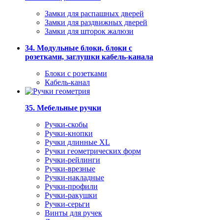
Замки для распашных дверей
Замки для раздвижных дверей
Замки для шторок жалюзи
34. Модульные блоки, блоки с
розетками, заглушки кабель-канала
Блоки с розетками
Кабель-канал
35. Мебельные ручки
Ручки-скобы
Ручки-кнопки
Ручки длинные XL
Ручки геометрических форм
Ручки-рейлинги
Ручки-врезные
Ручки-накладные
Ручки-профили
Ручки-ракушки
Ручки-серьги
Винты для ручек