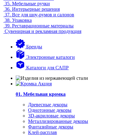
35.
Мебельные ручки
36.
Интерьерные решения
37.
Все для шоу-румов и салонов
38.
Упаковка
39.
Реставрационные материалы
Сувенирная и рекламная продукция
Бренды
Электронные каталоги
Каталоги для САПР
01. Мебельная кромка
Древесные декоры
Однотонные декоры
3D-акриловые декоры
Металлизированные декоры
Фантазийные декоры
Клей-расплав