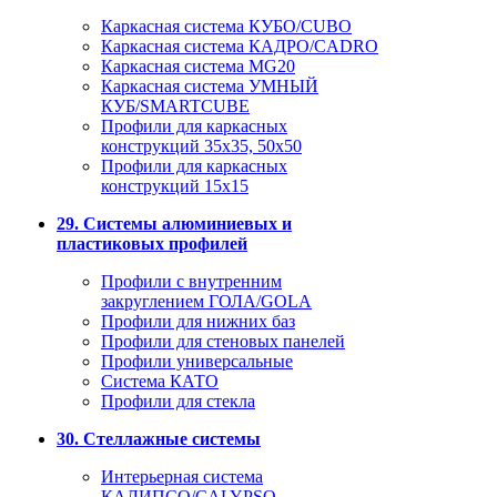
Каркасная система КУБО/CUBO
Каркасная система КАДРО/CADRO
Каркасная система MG20
Каркасная система УМНЫЙ
КУБ/SMARTCUBE
Профили для каркасных
конструкций 35x35, 50x50
Профили для каркасных
конструкций 15х15
29. Системы алюминиевых и
пластиковых профилей
Профили с внутренним
закруглением ГОЛА/GOLA
Профили для нижних баз
Профили для стеновых панелей
Профили универсальные
Система КАТО
Профили для стекла
30. Стеллажные системы
Интерьерная система
КАЛИПСО/CALYPSO