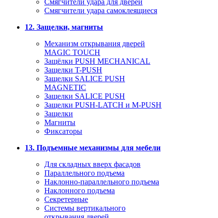
Смягчители удара для дверей
Cмягчители удара самоклеящиеся
12. Защелки, магниты
Механизм открывания дверей
MAGIC TOUCH
Защёлки PUSH MECHANICAL
Защелки T-PUSH
Защелки SALICE PUSH
MAGNETIC
Защелки SALICE PUSH
Защелки PUSH-LATCH и M-PUSH
Защелки
Магниты
Фиксаторы
13. Подъемные механизмы для мебели
Для складных вверх фасадов
Параллельного подъема
Наклонно-параллельного подъема
Наклонного подъема
Секретерные
Системы вертикального
открывания дверей