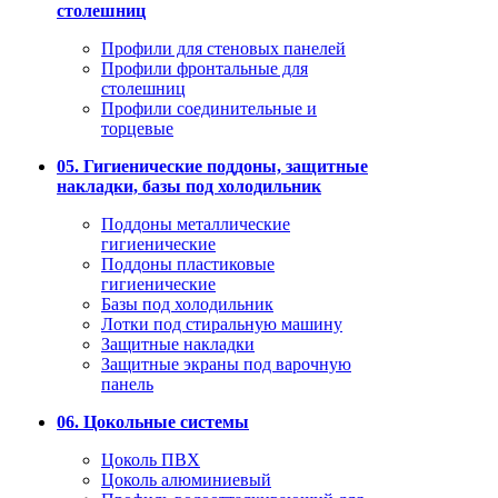
столешниц
Профили для стеновых панелей
Профили фронтальные для
столешниц
Профили соединительные и
торцевые
05. Гигиенические поддоны, защитные
накладки, базы под холодильник
Поддоны металлические
гигиенические
Поддоны пластиковые
гигиенические
Базы под холодильник
Лотки под стиральную машину
Защитные накладки
Защитные экраны под варочную
панель
06. Цокольные системы
Цоколь ПВХ
Цоколь алюминиевый