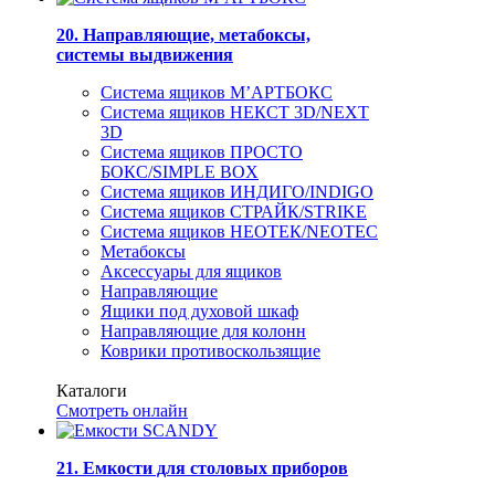
20. Направляющие, метабоксы,
системы выдвижения
Система ящиков М’АРТБОКС
Система ящиков НЕКСТ 3D/NEXT
3D
Система ящиков ПРОСТО
БОКС/SIMPLE BOX
Система ящиков ИНДИГО/INDIGO
Система ящиков СТРАЙК/STRIKE
Система ящиков НЕОТЕК/NEOTEC
Метабоксы
Аксессуары для ящиков
Направляющие
Ящики под духовой шкаф
Направляющие для колонн
Коврики противоскользящие
Каталоги
Смотреть онлайн
21. Емкости для столовых приборов