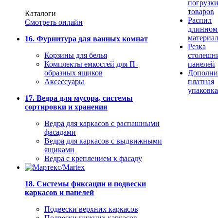
погрузк
товаров
Каталоги
Распил
Смотреть онлайн
длинном
материа
16. Фурнитура для ванных комнат
Резка
Корзины для белья
столешн
Комплекты емкостей для П-
панелей
образных ящиков
Дополни
Аксессуары
платная
упаковка
17. Ведра для мусора, системы
сортировки и хранения
Ведра для каркасов с распашными
фасадами
Ведра для каркасов с выдвижными
ящиками
Ведра с креплением к фасаду
18. Системы фиксации и подвески
каркасов и панелей
Подвески верхних каркасов
Подвески нижних каркасов