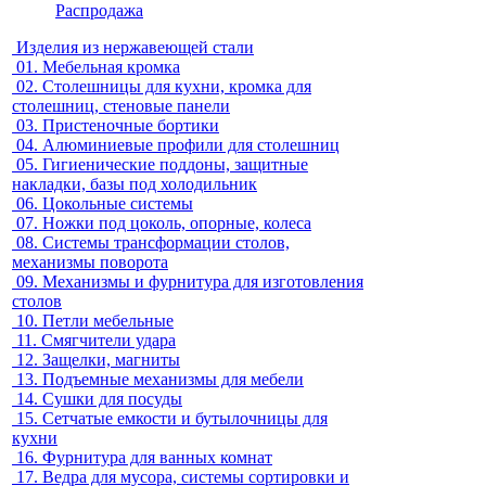
Распродажа
Изделия из нержавеющей стали
01.
Мебельная кромка
02.
Столешницы для кухни, кромка для
столешниц, стеновые панели
03.
Пристеночные бортики
04.
Алюминиевые профили для столешниц
05.
Гигиенические поддоны, защитные
накладки, базы под холодильник
06.
Цокольные системы
07.
Ножки под цоколь, опорные, колеса
08.
Системы трансформации столов,
механизмы поворота
09.
Механизмы и фурнитура для изготовления
столов
10.
Петли мебельные
11.
Смягчители удара
12.
Защелки, магниты
13.
Подъемные механизмы для мебели
14.
Сушки для посуды
15.
Сетчатые емкости и бутылочницы для
кухни
16.
Фурнитура для ванных комнат
17.
Ведра для мусора, системы сортировки и