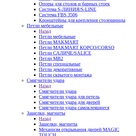
Опоры для столов и барных стоек
Система S-ЛИНИЯ/S-LINE
Система FBS 3506
Кронштейны для крепления столешницы
Петли мебельные
Назад
Петли мебельные
Петли MAKMART
Петли MAKMART КОРСО/CORSO
Петли САЛИЧЕ/SALICE
Петли MB2
Петли специальные
Петли декоративные
Петли скрытого монтажа
Смягчители удара
Назад
Смягчители удара
Смягчители удара для петель
Смягчители удара для дверей
Cмягчители удара самоклеящиеся
Защелки, магниты
Назад
Защелки, магниты
Механизм открывания дверей MAGIC
TOUCH