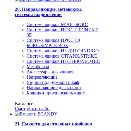
20. Направляющие, метабоксы,
системы выдвижения
Система ящиков М’АРТБОКС
Система ящиков НЕКСТ 3D/NEXT
3D
Система ящиков ПРОСТО
БОКС/SIMPLE BOX
Система ящиков ИНДИГО/INDIGO
Система ящиков СТРАЙК/STRIKE
Система ящиков НЕОТЕК/NEOTEC
Метабоксы
Аксессуары для ящиков
Направляющие
Ящики под духовой шкаф
Направляющие для колонн
Коврики противоскользящие
Каталоги
Смотреть онлайн
21. Емкости для столовых приборов