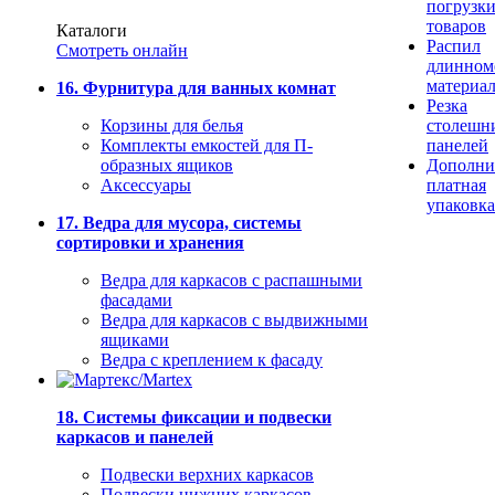
погрузк
товаров
Каталоги
Распил
Смотреть онлайн
длинном
материа
16. Фурнитура для ванных комнат
Резка
Корзины для белья
столешн
Комплекты емкостей для П-
панелей
образных ящиков
Дополни
Аксессуары
платная
упаковка
17. Ведра для мусора, системы
сортировки и хранения
Ведра для каркасов с распашными
фасадами
Ведра для каркасов с выдвижными
ящиками
Ведра с креплением к фасаду
18. Системы фиксации и подвески
каркасов и панелей
Подвески верхних каркасов
Подвески нижних каркасов