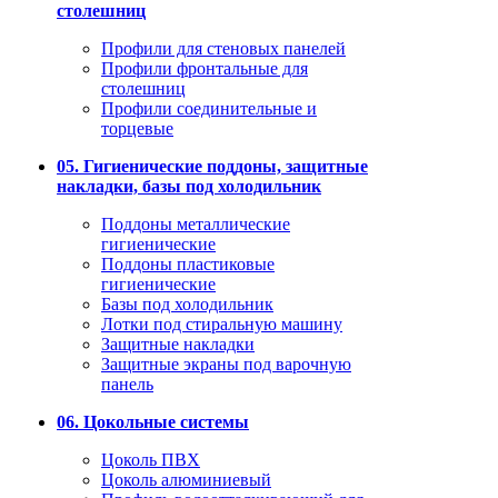
столешниц
Профили для стеновых панелей
Профили фронтальные для
столешниц
Профили соединительные и
торцевые
05. Гигиенические поддоны, защитные
накладки, базы под холодильник
Поддоны металлические
гигиенические
Поддоны пластиковые
гигиенические
Базы под холодильник
Лотки под стиральную машину
Защитные накладки
Защитные экраны под варочную
панель
06. Цокольные системы
Цоколь ПВХ
Цоколь алюминиевый