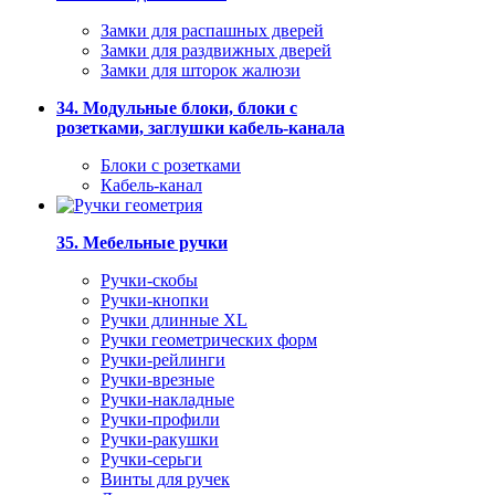
Замки для распашных дверей
Замки для раздвижных дверей
Замки для шторок жалюзи
34. Модульные блоки, блоки с
розетками, заглушки кабель-канала
Блоки с розетками
Кабель-канал
35. Мебельные ручки
Ручки-скобы
Ручки-кнопки
Ручки длинные XL
Ручки геометрических форм
Ручки-рейлинги
Ручки-врезные
Ручки-накладные
Ручки-профили
Ручки-ракушки
Ручки-серьги
Винты для ручек