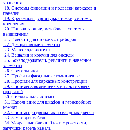
хранения
18.
Системы фиксации и подвески каркасов и
панелей
19.
Крепежная фурнитура, стяжки, системы
крепления
20.
Направляющие, метабоксы, системы
выдвижения
21.
Емкости для столовых приборов
22.
Декоративные элементы
23.
Менсолодержатели
24.
Вешалки и крючки для одежды
25.
Бокалодержатели, рейлинги и навесные
элементы
26.
Светильники
27.
Профили фасадные алюминиевые
28.
Профили для каркасных конструкций
29.
Системы алюминиевых и пластиковых
профилей
30.
Стеллажные системы
31.
Наполнение для шкафов и гардеробных
комнат
32.
Системы раздвижных и складных дверей
33.
Замки для мебели
34.
Модульные блоки, блоки с розетками,
заглушки кабель-канала