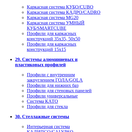
Каркасная система КУБО/CUBO
Каркасная система КАДРО/CADRO
Каркасная система MG20
Каркасная система УМНЫЙ
КУБ/SMARTCUBE
Профили для каркасных
конструкций 35x35, 50x50
Профили для каркасных
конструкций 15х15
29. Системы алюминиевых и
пластиковых профилей
Профили с внутренним
закруглением ГОЛА/GOLA
Профили для нижних баз
Профили для стеновых панелей
Профили универсальные
Система КАТО
Профили для стекла
30. Стеллажные системы
Интерьерная система
КАЛИПСО/CALYPSO