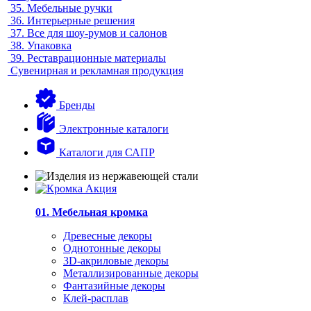
35.
Мебельные ручки
36.
Интерьерные решения
37.
Все для шоу-румов и салонов
38.
Упаковка
39.
Реставрационные материалы
Сувенирная и рекламная продукция
Бренды
Электронные каталоги
Каталоги для САПР
01. Мебельная кромка
Древесные декоры
Однотонные декоры
3D-акриловые декоры
Металлизированные декоры
Фантазийные декоры
Клей-расплав