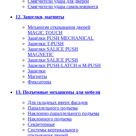
Смягчители удара для дверей
Cмягчители удара самоклеящиеся
12. Защелки, магниты
Механизм открывания дверей
MAGIC TOUCH
Защёлки PUSH MECHANICAL
Защелки T-PUSH
Защелки SALICE PUSH
MAGNETIC
Защелки SALICE PUSH
Защелки PUSH-LATCH и M-PUSH
Защелки
Магниты
Фиксаторы
13. Подъемные механизмы для мебели
Для складных вверх фасадов
Параллельного подъема
Наклонно-параллельного подъема
Наклонного подъема
Секретерные
Системы вертикального
открывания дверей