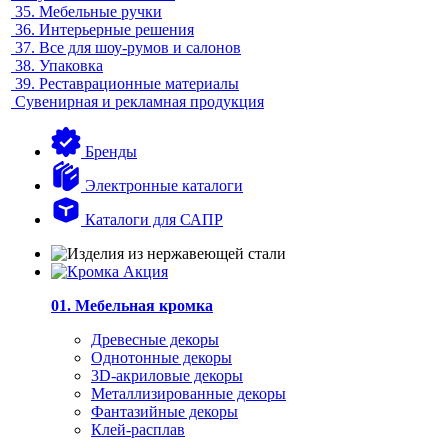
35.
Мебельные ручки
36.
Интерьерные решения
37.
Все для шоу-румов и салонов
38.
Упаковка
39.
Реставрационные материалы
Сувенирная и рекламная продукция
Бренды
Электронные каталоги
Каталоги для САПР
01. Мебельная кромка
Древесные декоры
Однотонные декоры
3D-акриловые декоры
Металлизированные декоры
Фантазийные декоры
Клей-расплав