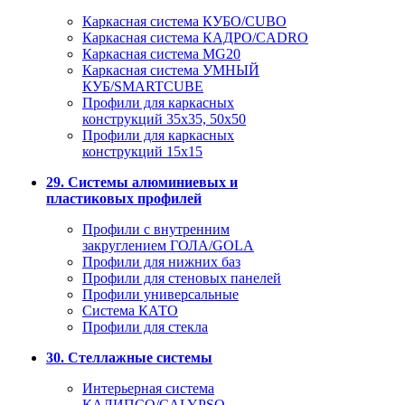
Каркасная система КУБО/CUBO
Каркасная система КАДРО/CADRO
Каркасная система MG20
Каркасная система УМНЫЙ
КУБ/SMARTCUBE
Профили для каркасных
конструкций 35x35, 50x50
Профили для каркасных
конструкций 15х15
29. Системы алюминиевых и
пластиковых профилей
Профили с внутренним
закруглением ГОЛА/GOLA
Профили для нижних баз
Профили для стеновых панелей
Профили универсальные
Система КАТО
Профили для стекла
30. Стеллажные системы
Интерьерная система
КАЛИПСО/CALYPSO