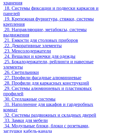
хранения
18.
Системы фиксации и подвески каркасов и
панелей
19.
Крепежная фурнитура, стяжки, системы
крепления
20.
Направляющие, метабоксы, системы
выдвижения
21.
Емкости для столовых приборов
22.
Декоративные элементы
23.
Менсолодержатели
24.
Вешалки и крючки для одежды
25.
Бокалодержатели, рейлинги и навесные
элементы
26.
Светильники
27.
Профили фасадные алюминиевые
28.
Профили для каркасных конструкций
29.
Системы алюминиевых и пластиковых
профилей
30.
Стеллажные системы
31.
Наполнение для шкафов и гардеробных
комнат
32.
Системы раздвижных и складных дверей
33.
Замки для мебели
34.
Модульные блоки, блоки с розетками,
заглушки кабель-канала