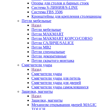
Опоры для столов и барных стоек
Система S-ЛИНИЯ/S-LINE
Система FBS 3506
Кронштейны для крепления столешницы
Петли мебельные
Назад
Петли мебельные
Петли MAKMART
Петли MAKMART КОРСО/CORSO
Петли САЛИЧЕ/SALICE
Петли MB2
Петли специальные
Петли декоративные
Петли скрытого монтажа
Смягчители удара
Назад
Смягчители удара
Смягчители удара для петель
Смягчители удара для дверей
Cмягчители удара самоклеящиеся
Защелки, магниты
Назад
Защелки, магниты
Механизм открывания дверей MAGIC
TOUCH