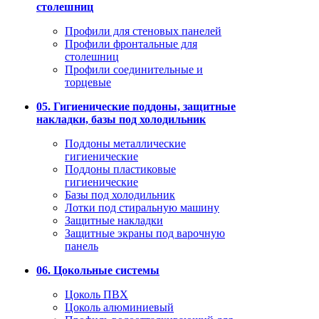
столешниц
Профили для стеновых панелей
Профили фронтальные для
столешниц
Профили соединительные и
торцевые
05. Гигиенические поддоны, защитные
накладки, базы под холодильник
Поддоны металлические
гигиенические
Поддоны пластиковые
гигиенические
Базы под холодильник
Лотки под стиральную машину
Защитные накладки
Защитные экраны под варочную
панель
06. Цокольные системы
Цоколь ПВХ
Цоколь алюминиевый