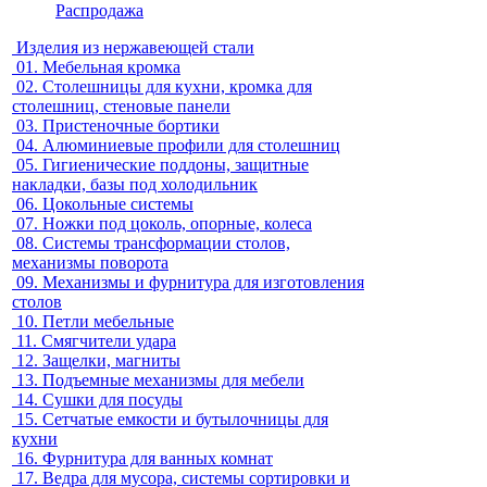
Распродажа
Изделия из нержавеющей стали
01.
Мебельная кромка
02.
Столешницы для кухни, кромка для
столешниц, стеновые панели
03.
Пристеночные бортики
04.
Алюминиевые профили для столешниц
05.
Гигиенические поддоны, защитные
накладки, базы под холодильник
06.
Цокольные системы
07.
Ножки под цоколь, опорные, колеса
08.
Системы трансформации столов,
механизмы поворота
09.
Механизмы и фурнитура для изготовления
столов
10.
Петли мебельные
11.
Смягчители удара
12.
Защелки, магниты
13.
Подъемные механизмы для мебели
14.
Сушки для посуды
15.
Сетчатые емкости и бутылочницы для
кухни
16.
Фурнитура для ванных комнат
17.
Ведра для мусора, системы сортировки и