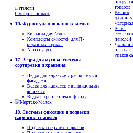
погрузк
товаров
Каталоги
Распил
Смотреть онлайн
длинном
материа
16. Фурнитура для ванных комнат
Резка
Корзины для белья
столешн
Комплекты емкостей для П-
панелей
образных ящиков
Дополни
Аксессуары
платная
упаковка
17. Ведра для мусора, системы
сортировки и хранения
Ведра для каркасов с распашными
фасадами
Ведра для каркасов с выдвижными
ящиками
Ведра с креплением к фасаду
18. Системы фиксации и подвески
каркасов и панелей
Подвески верхних каркасов
Подвески нижних каркасов