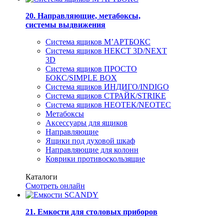
20. Направляющие, метабоксы,
системы выдвижения
Система ящиков М’АРТБОКС
Система ящиков НЕКСТ 3D/NEXT
3D
Система ящиков ПРОСТО
БОКС/SIMPLE BOX
Система ящиков ИНДИГО/INDIGO
Система ящиков СТРАЙК/STRIKE
Система ящиков НЕОТЕК/NEOTEC
Метабоксы
Аксессуары для ящиков
Направляющие
Ящики под духовой шкаф
Направляющие для колонн
Коврики противоскользящие
Каталоги
Смотреть онлайн
21. Емкости для столовых приборов