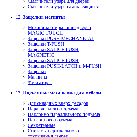
Смягчители удара для дверей
Cмягчители удара самоклеящиеся
12. Защелки, магниты
Механизм открывания дверей
MAGIC TOUCH
Защёлки PUSH MECHANICAL
Защелки T-PUSH
Защелки SALICE PUSH
MAGNETIC
Защелки SALICE PUSH
Защелки PUSH-LATCH и M-PUSH
Защелки
Магниты
Фиксаторы
13. Подъемные механизмы для мебели
Для складных вверх фасадов
Параллельного подъема
Наклонно-параллельного подъема
Наклонного подъема
Секретерные
Системы вертикального
открывания дверей