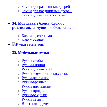
Замки для распашных дверей
Замки для раздвижных дверей
Замки для шторок жалюзи
34. Модульные блоки, блоки с
розетками, заглушки кабель-канала
Блоки с розетками
Кабель-канал
35. Мебельные ручки
Ручки-скобы
Ручки-кнопки
Ручки длинные XL
Ручки геометрических форм
Ручки-рейлинги
Ручки-врезные
Ручки-накладные
Ручки-профили
Ручки-ракушки
Ручки-серьги
Винты для ручек