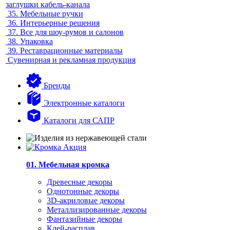
заглушки кабель-канала
35.
Мебельные ручки
36.
Интерьерные решения
37.
Все для шоу-румов и салонов
38.
Упаковка
39.
Реставрационные материалы
Сувенирная и рекламная продукция
Бренды
Электронные каталоги
Каталоги для САПР
01. Мебельная кромка
Древесные декоры
Однотонные декоры
3D-акриловые декоры
Металлизированные декоры
Фантазийные декоры
Клей-расплав