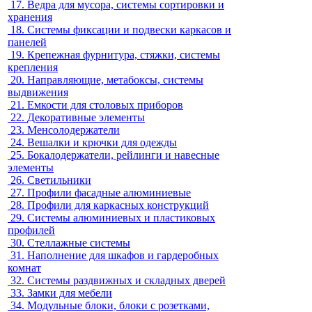
17.
Ведра для мусора, системы сортировки и
хранения
18.
Системы фиксации и подвески каркасов и
панелей
19.
Крепежная фурнитура, стяжки, системы
крепления
20.
Направляющие, метабоксы, системы
выдвижения
21.
Емкости для столовых приборов
22.
Декоративные элементы
23.
Менсолодержатели
24.
Вешалки и крючки для одежды
25.
Бокалодержатели, рейлинги и навесные
элементы
26.
Светильники
27.
Профили фасадные алюминиевые
28.
Профили для каркасных конструкций
29.
Системы алюминиевых и пластиковых
профилей
30.
Стеллажные системы
31.
Наполнение для шкафов и гардеробных
комнат
32.
Системы раздвижных и складных дверей
33.
Замки для мебели
34.
Модульные блоки, блоки с розетками,