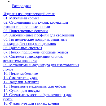
Распродажа
Изделия из нержавеющей стали
01.
Мебельная кромка
02.
Столешницы для кухни, кромка для
столешниц, стеновые панели
03.
Пристеночные бортики
04.
Алюминиевые профили для столешниц
05.
Гигиенические поддоны, защитные
накладки, базы под холодильник
06.
Цокольные системы
07.
Ножки под цоколь, опорные, колеса
08.
Системы трансформации столов,
механизмы поворота
09.
Механизмы и фурнитура для изготовления
столов
10.
Петли мебельные
11.
Смягчители удара
12.
Защелки, магниты
13.
Подъемные механизмы для мебели
14.
Сушки для посуды
15.
Сетчатые емкости и бутылочницы для
кухни
16.
Фурнитура для ванных комнат