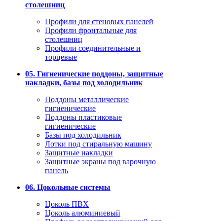
столешниц
Профили для стеновых панелей
Профили фронтальные для
столешниц
Профили соединительные и
торцевые
05. Гигиенические поддоны, защитные
накладки, базы под холодильник
Поддоны металлические
гигиенические
Поддоны пластиковые
гигиенические
Базы под холодильник
Лотки под стиральную машину
Защитные накладки
Защитные экраны под варочную
панель
06. Цокольные системы
Цоколь ПВХ
Цоколь алюминиевый