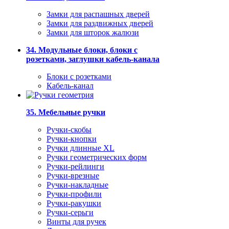
Замки для распашных дверей
Замки для раздвижных дверей
Замки для шторок жалюзи
34. Модульные блоки, блоки с
розетками, заглушки кабель-канала
Блоки с розетками
Кабель-канал
35. Мебельные ручки
Ручки-скобы
Ручки-кнопки
Ручки длинные XL
Ручки геометрических форм
Ручки-рейлинги
Ручки-врезные
Ручки-накладные
Ручки-профили
Ручки-ракушки
Ручки-серьги
Винты для ручек