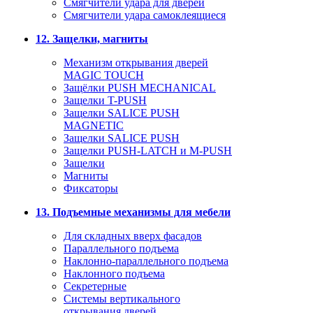
Смягчители удара для дверей
Cмягчители удара самоклеящиеся
12. Защелки, магниты
Механизм открывания дверей
MAGIC TOUCH
Защёлки PUSH MECHANICAL
Защелки T-PUSH
Защелки SALICE PUSH
MAGNETIC
Защелки SALICE PUSH
Защелки PUSH-LATCH и M-PUSH
Защелки
Магниты
Фиксаторы
13. Подъемные механизмы для мебели
Для складных вверх фасадов
Параллельного подъема
Наклонно-параллельного подъема
Наклонного подъема
Секретерные
Системы вертикального
открывания дверей