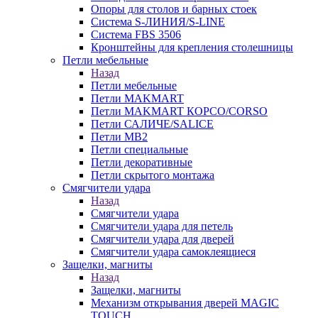
Опоры для столов и барных стоек
Система S-ЛИНИЯ/S-LINE
Система FBS 3506
Кронштейны для крепления столешницы
Петли мебельные
Назад
Петли мебельные
Петли MAKMART
Петли MAKMART КОРСО/CORSO
Петли САЛИЧЕ/SALICE
Петли MB2
Петли специальные
Петли декоративные
Петли скрытого монтажа
Смягчители удара
Назад
Смягчители удара
Смягчители удара для петель
Смягчители удара для дверей
Cмягчители удара самоклеящиеся
Защелки, магниты
Назад
Защелки, магниты
Механизм открывания дверей MAGIC
TOUCH