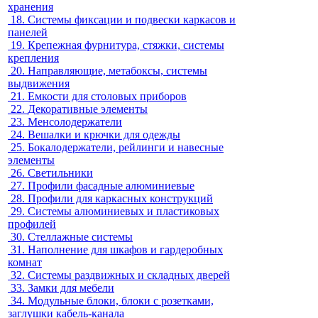
хранения
18.
Системы фиксации и подвески каркасов и
панелей
19.
Крепежная фурнитура, стяжки, системы
крепления
20.
Направляющие, метабоксы, системы
выдвижения
21.
Емкости для столовых приборов
22.
Декоративные элементы
23.
Менсолодержатели
24.
Вешалки и крючки для одежды
25.
Бокалодержатели, рейлинги и навесные
элементы
26.
Светильники
27.
Профили фасадные алюминиевые
28.
Профили для каркасных конструкций
29.
Системы алюминиевых и пластиковых
профилей
30.
Стеллажные системы
31.
Наполнение для шкафов и гардеробных
комнат
32.
Системы раздвижных и складных дверей
33.
Замки для мебели
34.
Модульные блоки, блоки с розетками,
заглушки кабель-канала