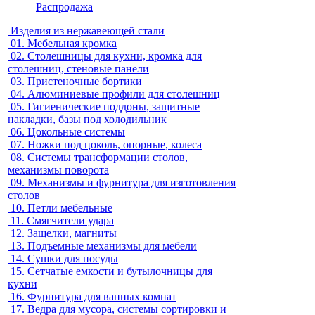
Распродажа
Изделия из нержавеющей стали
01.
Мебельная кромка
02.
Столешницы для кухни, кромка для
столешниц, стеновые панели
03.
Пристеночные бортики
04.
Алюминиевые профили для столешниц
05.
Гигиенические поддоны, защитные
накладки, базы под холодильник
06.
Цокольные системы
07.
Ножки под цоколь, опорные, колеса
08.
Системы трансформации столов,
механизмы поворота
09.
Механизмы и фурнитура для изготовления
столов
10.
Петли мебельные
11.
Смягчители удара
12.
Защелки, магниты
13.
Подъемные механизмы для мебели
14.
Сушки для посуды
15.
Сетчатые емкости и бутылочницы для
кухни
16.
Фурнитура для ванных комнат
17.
Ведра для мусора, системы сортировки и