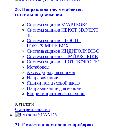
20. Направляющие, метабоксы,
системы выдвижения
Система ящиков М’АРТБОКС
Система ящиков НЕКСТ 3D/NEXT
3D
Система ящиков ПРОСТО
БОКС/SIMPLE BOX
Система ящиков ИНДИГО/INDIGO
Система ящиков СТРАЙК/STRIKE
Система ящиков НЕОТЕК/NEOTEC
Метабоксы
Аксессуары для ящиков
Направляющие
Ящики под духовой шкаф
Направляющие для колонн
Коврики противоскользящие
Каталоги
Смотреть онлайн
21. Емкости для столовых приборов