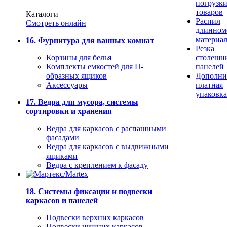
погрузк
товаров
Каталоги
Распил
Смотреть онлайн
длинном
материа
16. Фурнитура для ванных комнат
Резка
Корзины для белья
столешн
Комплекты емкостей для П-
панелей
образных ящиков
Дополни
Аксессуары
платная
упаковка
17. Ведра для мусора, системы
сортировки и хранения
Ведра для каркасов с распашными
фасадами
Ведра для каркасов с выдвижными
ящиками
Ведра с креплением к фасаду
18. Системы фиксации и подвески
каркасов и панелей
Подвески верхних каркасов
Подвески нижних каркасов