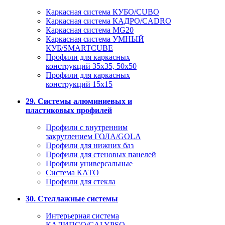
Каркасная система КУБО/CUBO
Каркасная система КАДРО/CADRO
Каркасная система MG20
Каркасная система УМНЫЙ
КУБ/SMARTCUBE
Профили для каркасных
конструкций 35x35, 50x50
Профили для каркасных
конструкций 15х15
29. Системы алюминиевых и
пластиковых профилей
Профили с внутренним
закруглением ГОЛА/GOLA
Профили для нижних баз
Профили для стеновых панелей
Профили универсальные
Система КАТО
Профили для стекла
30. Стеллажные системы
Интерьерная система
КАЛИПСО/CALYPSO