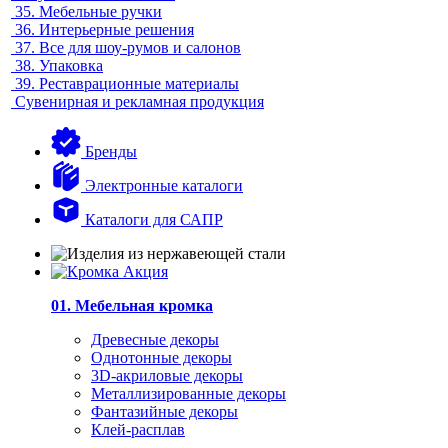
35.
Мебельные ручки
36.
Интерьерные решения
37.
Все для шоу-румов и салонов
38.
Упаковка
39.
Реставрационные материалы
Сувенирная и рекламная продукция
Бренды
Электронные каталоги
Каталоги для САПР
01. Мебельная кромка
Древесные декоры
Однотонные декоры
3D-акриловые декоры
Металлизированные декоры
Фантазийные декоры
Клей-расплав