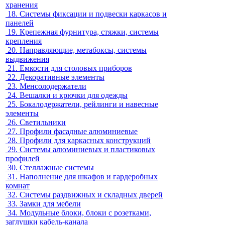
хранения
18.
Системы фиксации и подвески каркасов и
панелей
19.
Крепежная фурнитура, стяжки, системы
крепления
20.
Направляющие, метабоксы, системы
выдвижения
21.
Емкости для столовых приборов
22.
Декоративные элементы
23.
Менсолодержатели
24.
Вешалки и крючки для одежды
25.
Бокалодержатели, рейлинги и навесные
элементы
26.
Светильники
27.
Профили фасадные алюминиевые
28.
Профили для каркасных конструкций
29.
Системы алюминиевых и пластиковых
профилей
30.
Стеллажные системы
31.
Наполнение для шкафов и гардеробных
комнат
32.
Системы раздвижных и складных дверей
33.
Замки для мебели
34.
Модульные блоки, блоки с розетками,
заглушки кабель-канала