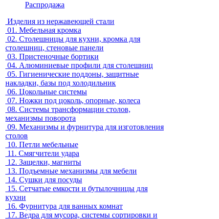
Распродажа
Изделия из нержавеющей стали
01.
Мебельная кромка
02.
Столешницы для кухни, кромка для
столешниц, стеновые панели
03.
Пристеночные бортики
04.
Алюминиевые профили для столешниц
05.
Гигиенические поддоны, защитные
накладки, базы под холодильник
06.
Цокольные системы
07.
Ножки под цоколь, опорные, колеса
08.
Системы трансформации столов,
механизмы поворота
09.
Механизмы и фурнитура для изготовления
столов
10.
Петли мебельные
11.
Смягчители удара
12.
Защелки, магниты
13.
Подъемные механизмы для мебели
14.
Сушки для посуды
15.
Сетчатые емкости и бутылочницы для
кухни
16.
Фурнитура для ванных комнат
17.
Ведра для мусора, системы сортировки и