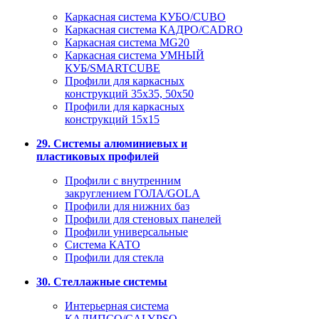
Каркасная система КУБО/CUBO
Каркасная система КАДРО/CADRO
Каркасная система MG20
Каркасная система УМНЫЙ
КУБ/SMARTCUBE
Профили для каркасных
конструкций 35x35, 50x50
Профили для каркасных
конструкций 15х15
29. Системы алюминиевых и
пластиковых профилей
Профили с внутренним
закруглением ГОЛА/GOLA
Профили для нижних баз
Профили для стеновых панелей
Профили универсальные
Система КАТО
Профили для стекла
30. Стеллажные системы
Интерьерная система
КАЛИПСО/CALYPSO