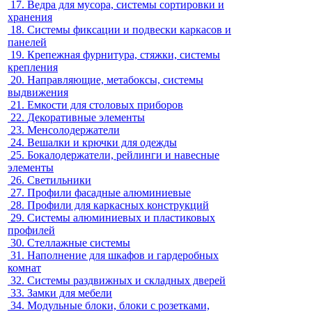
17.
Ведра для мусора, системы сортировки и
хранения
18.
Системы фиксации и подвески каркасов и
панелей
19.
Крепежная фурнитура, стяжки, системы
крепления
20.
Направляющие, метабоксы, системы
выдвижения
21.
Емкости для столовых приборов
22.
Декоративные элементы
23.
Менсолодержатели
24.
Вешалки и крючки для одежды
25.
Бокалодержатели, рейлинги и навесные
элементы
26.
Светильники
27.
Профили фасадные алюминиевые
28.
Профили для каркасных конструкций
29.
Системы алюминиевых и пластиковых
профилей
30.
Стеллажные системы
31.
Наполнение для шкафов и гардеробных
комнат
32.
Системы раздвижных и складных дверей
33.
Замки для мебели
34.
Модульные блоки, блоки с розетками,