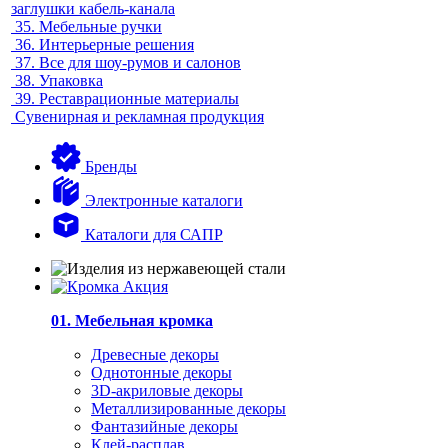
заглушки кабель-канала
35.
Мебельные ручки
36.
Интерьерные решения
37.
Все для шоу-румов и салонов
38.
Упаковка
39.
Реставрационные материалы
Сувенирная и рекламная продукция
Бренды
Электронные каталоги
Каталоги для САПР
01. Мебельная кромка
Древесные декоры
Однотонные декоры
3D-акриловые декоры
Металлизированные декоры
Фантазийные декоры
Клей-расплав