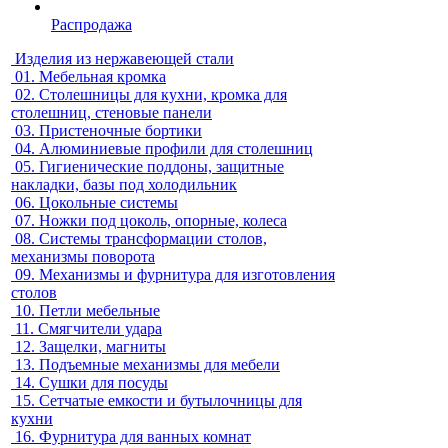
Распродажа
Изделия из нержавеющей стали
01.
Мебельная кромка
02.
Столешницы для кухни, кромка для
столешниц, стеновые панели
03.
Пристеночные бортики
04.
Алюминиевые профили для столешниц
05.
Гигиенические поддоны, защитные
накладки, базы под холодильник
06.
Цокольные системы
07.
Ножки под цоколь, опорные, колеса
08.
Системы трансформации столов,
механизмы поворота
09.
Механизмы и фурнитура для изготовления
столов
10.
Петли мебельные
11.
Смягчители удара
12.
Защелки, магниты
13.
Подъемные механизмы для мебели
14.
Сушки для посуды
15.
Сетчатые емкости и бутылочницы для
кухни
16.
Фурнитура для ванных комнат