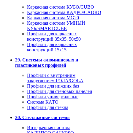
Каркасная система КУБО/CUBO
Каркасная система КАДРО/CADRO
Каркасная система MG20
Каркасная система УМНЫЙ
КУБ/SMARTCUBE
Профили для каркасных
конструкций 35x35, 50x50
Профили для каркасных
конструкций 15х15
29. Системы алюминиевых и
пластиковых профилей
Профили с внутренним
закруглением ГОЛА/GOLA
Профили для нижних баз
Профили для стеновых панелей
Профили универсальные
Система КАТО
Профили для стекла
30. Стеллажные системы
Интерьерная система
КАЛИПСО/CALYPSO