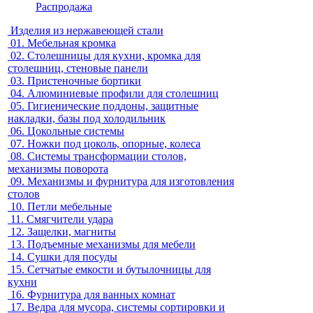
Распродажа
Изделия из нержавеющей стали
01.
Мебельная кромка
02.
Столешницы для кухни, кромка для
столешниц, стеновые панели
03.
Пристеночные бортики
04.
Алюминиевые профили для столешниц
05.
Гигиенические поддоны, защитные
накладки, базы под холодильник
06.
Цокольные системы
07.
Ножки под цоколь, опорные, колеса
08.
Системы трансформации столов,
механизмы поворота
09.
Механизмы и фурнитура для изготовления
столов
10.
Петли мебельные
11.
Смягчители удара
12.
Защелки, магниты
13.
Подъемные механизмы для мебели
14.
Сушки для посуды
15.
Сетчатые емкости и бутылочницы для
кухни
16.
Фурнитура для ванных комнат
17.
Ведра для мусора, системы сортировки и