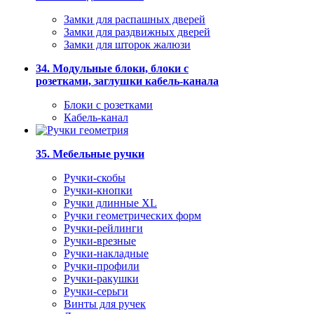
Замки для распашных дверей
Замки для раздвижных дверей
Замки для шторок жалюзи
34. Модульные блоки, блоки с
розетками, заглушки кабель-канала
Блоки с розетками
Кабель-канал
35. Мебельные ручки
Ручки-скобы
Ручки-кнопки
Ручки длинные XL
Ручки геометрических форм
Ручки-рейлинги
Ручки-врезные
Ручки-накладные
Ручки-профили
Ручки-ракушки
Ручки-серьги
Винты для ручек