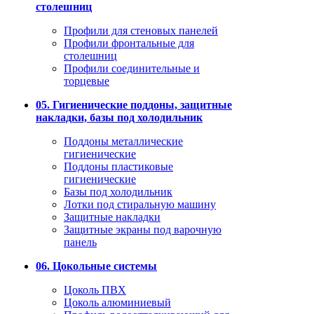
столешниц
Профили для стеновых панелей
Профили фронтальные для
столешниц
Профили соединительные и
торцевые
05. Гигиенические поддоны, защитные
накладки, базы под холодильник
Поддоны металлические
гигиенические
Поддоны пластиковые
гигиенические
Базы под холодильник
Лотки под стиральную машину
Защитные накладки
Защитные экраны под варочную
панель
06. Цокольные системы
Цоколь ПВХ
Цоколь алюминиевый