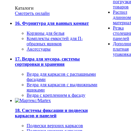
погрузк
товаров
Каталоги
Распил
Смотреть онлайн
длинном
материа
16. Фурнитура для ванных комнат
Резка
Корзины для белья
столешн
Комплекты емкостей для П-
панелей
образных ящиков
Дополни
Аксессуары
платная
упаковка
17. Ведра для мусора, системы
сортировки и хранения
Ведра для каркасов с распашными
фасадами
Ведра для каркасов с выдвижными
ящиками
Ведра с креплением к фасаду
18. Системы фиксации и подвески
каркасов и панелей
Подвески верхних каркасов
Подвески нижних каркасов