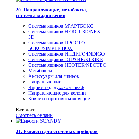
20. Направляющие, метабоксы,
системы выдвижения
Система ящиков М’АРТБОКС
Система ящиков НЕКСТ 3D/NEXT
3D
Система ящиков ПРОСТО
БОКС/SIMPLE BOX
Система ящиков ИНДИГО/INDIGO
Система ящиков СТРАЙК/STRIKE
Система ящиков НЕОТЕК/NEOTEC
Метабоксы
Аксессуары для ящиков
Направляющие
Ящики под духовой шкаф
Направляющие для колонн
Коврики противоскользящие
Каталоги
Смотреть онлайн
21. Емкости для столовых приборов