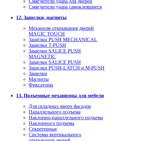
Смягчители удара для дверей
Cмягчители удара самоклеящиеся
12. Защелки, магниты
Механизм открывания дверей
MAGIC TOUCH
Защёлки PUSH MECHANICAL
Защелки T-PUSH
Защелки SALICE PUSH
MAGNETIC
Защелки SALICE PUSH
Защелки PUSH-LATCH и M-PUSH
Защелки
Магниты
Фиксаторы
13. Подъемные механизмы для мебели
Для складных вверх фасадов
Параллельного подъема
Наклонно-параллельного подъема
Наклонного подъема
Секретерные
Системы вертикального
открывания дверей