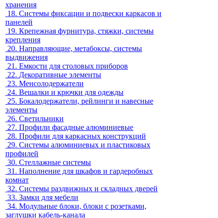
хранения
18.
Системы фиксации и подвески каркасов и
панелей
19.
Крепежная фурнитура, стяжки, системы
крепления
20.
Направляющие, метабоксы, системы
выдвижения
21.
Емкости для столовых приборов
22.
Декоративные элементы
23.
Менсолодержатели
24.
Вешалки и крючки для одежды
25.
Бокалодержатели, рейлинги и навесные
элементы
26.
Светильники
27.
Профили фасадные алюминиевые
28.
Профили для каркасных конструкций
29.
Системы алюминиевых и пластиковых
профилей
30.
Стеллажные системы
31.
Наполнение для шкафов и гардеробных
комнат
32.
Системы раздвижных и складных дверей
33.
Замки для мебели
34.
Модульные блоки, блоки с розетками,
заглушки кабель-канала