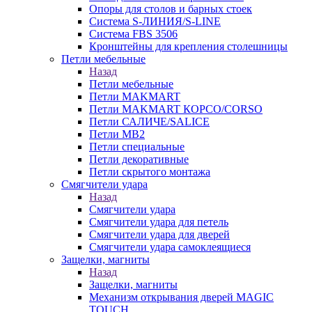
Опоры для столов и барных стоек
Система S-ЛИНИЯ/S-LINE
Система FBS 3506
Кронштейны для крепления столешницы
Петли мебельные
Назад
Петли мебельные
Петли MAKMART
Петли MAKMART КОРСО/CORSO
Петли САЛИЧЕ/SALICE
Петли MB2
Петли специальные
Петли декоративные
Петли скрытого монтажа
Смягчители удара
Назад
Смягчители удара
Смягчители удара для петель
Смягчители удара для дверей
Cмягчители удара самоклеящиеся
Защелки, магниты
Назад
Защелки, магниты
Механизм открывания дверей MAGIC
TOUCH