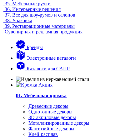
35.
Мебельные ручки
36.
Интерьерные решения
37.
Все для шоу-румов и салонов
38.
Упаковка
39.
Реставрационные материалы
Сувенирная и рекламная продукция
Бренды
Электронные каталоги
Каталоги для САПР
01. Мебельная кромка
Древесные декоры
Однотонные декоры
3D-акриловые декоры
Металлизированные декоры
Фантазийные декоры
Клей-расплав