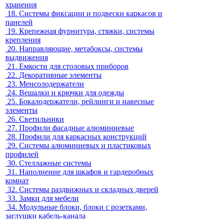
хранения
18.
Системы фиксации и подвески каркасов и
панелей
19.
Крепежная фурнитура, стяжки, системы
крепления
20.
Направляющие, метабоксы, системы
выдвижения
21.
Емкости для столовых приборов
22.
Декоративные элементы
23.
Менсолодержатели
24.
Вешалки и крючки для одежды
25.
Бокалодержатели, рейлинги и навесные
элементы
26.
Светильники
27.
Профили фасадные алюминиевые
28.
Профили для каркасных конструкций
29.
Системы алюминиевых и пластиковых
профилей
30.
Стеллажные системы
31.
Наполнение для шкафов и гардеробных
комнат
32.
Системы раздвижных и складных дверей
33.
Замки для мебели
34.
Модульные блоки, блоки с розетками,
заглушки кабель-канала