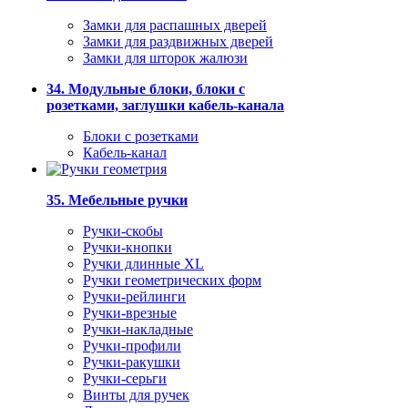
Замки для распашных дверей
Замки для раздвижных дверей
Замки для шторок жалюзи
34. Модульные блоки, блоки с
розетками, заглушки кабель-канала
Блоки с розетками
Кабель-канал
35. Мебельные ручки
Ручки-скобы
Ручки-кнопки
Ручки длинные XL
Ручки геометрических форм
Ручки-рейлинги
Ручки-врезные
Ручки-накладные
Ручки-профили
Ручки-ракушки
Ручки-серьги
Винты для ручек