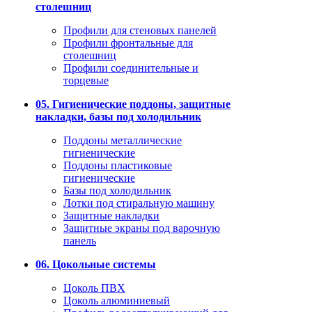
столешниц
Профили для стеновых панелей
Профили фронтальные для
столешниц
Профили соединительные и
торцевые
05. Гигиенические поддоны, защитные
накладки, базы под холодильник
Поддоны металлические
гигиенические
Поддоны пластиковые
гигиенические
Базы под холодильник
Лотки под стиральную машину
Защитные накладки
Защитные экраны под варочную
панель
06. Цокольные системы
Цоколь ПВХ
Цоколь алюминиевый