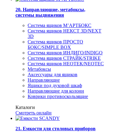
20. Направляющие, метабоксы,
системы выдвижения
Система ящиков М’АРТБОКС
Система ящиков НЕКСТ 3D/NEXT
3D
Система ящиков ПРОСТО
БОКС/SIMPLE BOX
Система ящиков ИНДИГО/INDIGO
Система ящиков СТРАЙК/STRIKE
Система ящиков НЕОТЕК/NEOTEC
Метабоксы
Аксессуары для ящиков
Направляющие
Ящики под духовой шкаф
Направляющие для колонн
Коврики противоскользящие
Каталоги
Смотреть онлайн
21. Емкости для столовых приборов