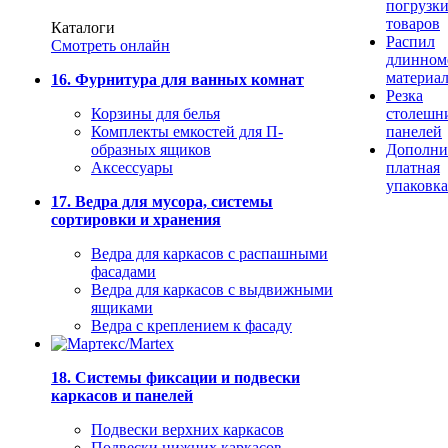
погрузк
товаров
Каталоги
Распил
Смотреть онлайн
длинном
материа
16. Фурнитура для ванных комнат
Резка
Корзины для белья
столешн
Комплекты емкостей для П-
панелей
образных ящиков
Дополни
Аксессуары
платная
упаковка
17. Ведра для мусора, системы
сортировки и хранения
Ведра для каркасов с распашными
фасадами
Ведра для каркасов с выдвижными
ящиками
Ведра с креплением к фасаду
18. Системы фиксации и подвески
каркасов и панелей
Подвески верхних каркасов
Подвески нижних каркасов