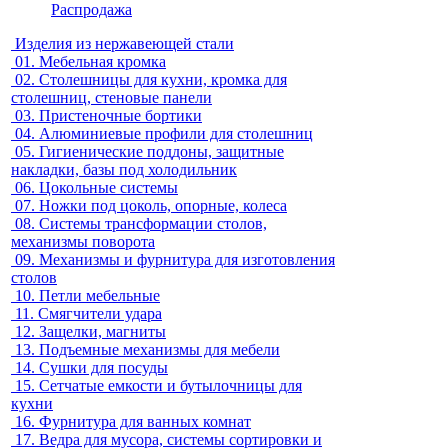
Распродажа
Изделия из нержавеющей стали
01.
Мебельная кромка
02.
Столешницы для кухни, кромка для
столешниц, стеновые панели
03.
Пристеночные бортики
04.
Алюминиевые профили для столешниц
05.
Гигиенические поддоны, защитные
накладки, базы под холодильник
06.
Цокольные системы
07.
Ножки под цоколь, опорные, колеса
08.
Системы трансформации столов,
механизмы поворота
09.
Механизмы и фурнитура для изготовления
столов
10.
Петли мебельные
11.
Смягчители удара
12.
Защелки, магниты
13.
Подъемные механизмы для мебели
14.
Сушки для посуды
15.
Сетчатые емкости и бутылочницы для
кухни
16.
Фурнитура для ванных комнат
17.
Ведра для мусора, системы сортировки и