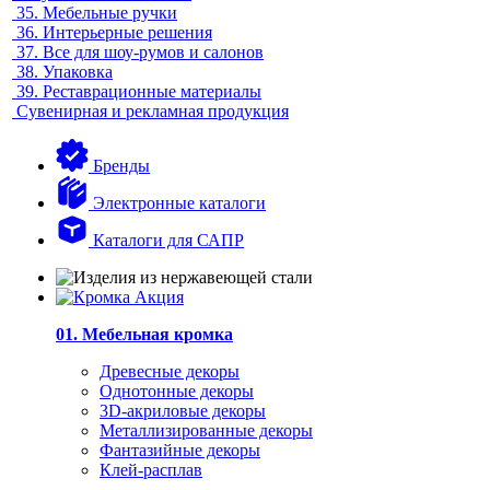
35.
Мебельные ручки
36.
Интерьерные решения
37.
Все для шоу-румов и салонов
38.
Упаковка
39.
Реставрационные материалы
Сувенирная и рекламная продукция
Бренды
Электронные каталоги
Каталоги для САПР
01. Мебельная кромка
Древесные декоры
Однотонные декоры
3D-акриловые декоры
Металлизированные декоры
Фантазийные декоры
Клей-расплав