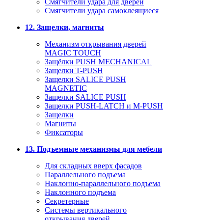
Смягчители удара для дверей
Cмягчители удара самоклеящиеся
12. Защелки, магниты
Механизм открывания дверей
MAGIC TOUCH
Защёлки PUSH MECHANICAL
Защелки T-PUSH
Защелки SALICE PUSH
MAGNETIC
Защелки SALICE PUSH
Защелки PUSH-LATCH и M-PUSH
Защелки
Магниты
Фиксаторы
13. Подъемные механизмы для мебели
Для складных вверх фасадов
Параллельного подъема
Наклонно-параллельного подъема
Наклонного подъема
Секретерные
Системы вертикального
открывания дверей