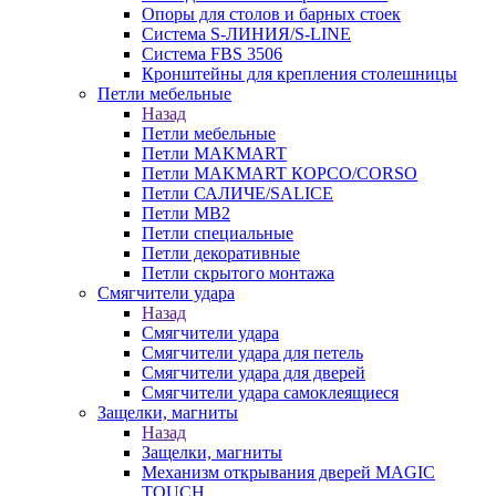
Опоры для столов и барных стоек
Система S-ЛИНИЯ/S-LINE
Система FBS 3506
Кронштейны для крепления столешницы
Петли мебельные
Назад
Петли мебельные
Петли MAKMART
Петли MAKMART КОРСО/CORSO
Петли САЛИЧЕ/SALICE
Петли MB2
Петли специальные
Петли декоративные
Петли скрытого монтажа
Смягчители удара
Назад
Смягчители удара
Смягчители удара для петель
Смягчители удара для дверей
Cмягчители удара самоклеящиеся
Защелки, магниты
Назад
Защелки, магниты
Механизм открывания дверей MAGIC
TOUCH