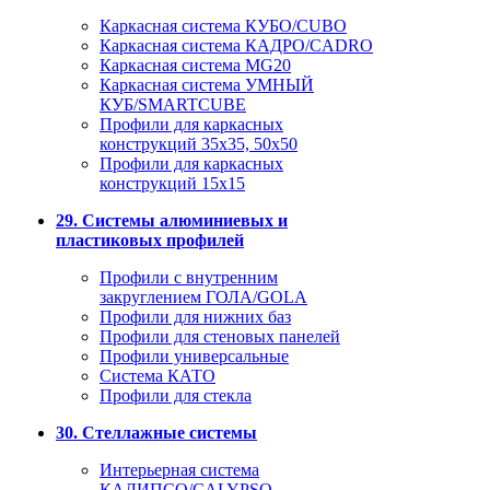
Каркасная система КУБО/CUBO
Каркасная система КАДРО/CADRO
Каркасная система MG20
Каркасная система УМНЫЙ
КУБ/SMARTCUBE
Профили для каркасных
конструкций 35x35, 50x50
Профили для каркасных
конструкций 15х15
29. Системы алюминиевых и
пластиковых профилей
Профили с внутренним
закруглением ГОЛА/GOLA
Профили для нижних баз
Профили для стеновых панелей
Профили универсальные
Система КАТО
Профили для стекла
30. Стеллажные системы
Интерьерная система
КАЛИПСО/CALYPSO