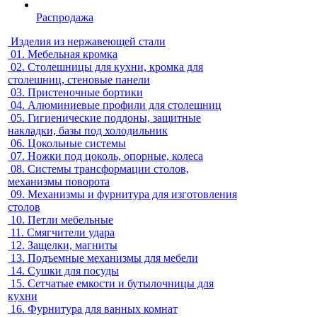
Распродажа
Изделия из нержавеющей стали
01.
Мебельная кромка
02.
Столешницы для кухни, кромка для
столешниц, стеновые панели
03.
Пристеночные бортики
04.
Алюминиевые профили для столешниц
05.
Гигиенические поддоны, защитные
накладки, базы под холодильник
06.
Цокольные системы
07.
Ножки под цоколь, опорные, колеса
08.
Системы трансформации столов,
механизмы поворота
09.
Механизмы и фурнитура для изготовления
столов
10.
Петли мебельные
11.
Смягчители удара
12.
Защелки, магниты
13.
Подъемные механизмы для мебели
14.
Сушки для посуды
15.
Сетчатые емкости и бутылочницы для
кухни
16.
Фурнитура для ванных комнат