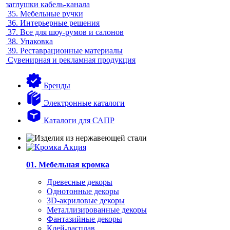
заглушки кабель-канала
35.
Мебельные ручки
36.
Интерьерные решения
37.
Все для шоу-румов и салонов
38.
Упаковка
39.
Реставрационные материалы
Сувенирная и рекламная продукция
Бренды
Электронные каталоги
Каталоги для САПР
01. Мебельная кромка
Древесные декоры
Однотонные декоры
3D-акриловые декоры
Металлизированные декоры
Фантазийные декоры
Клей-расплав