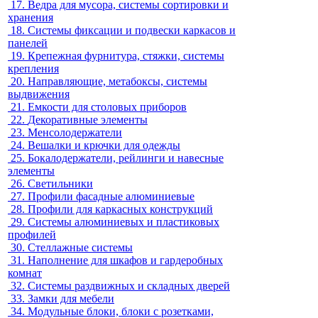
17.
Ведра для мусора, системы сортировки и
хранения
18.
Системы фиксации и подвески каркасов и
панелей
19.
Крепежная фурнитура, стяжки, системы
крепления
20.
Направляющие, метабоксы, системы
выдвижения
21.
Емкости для столовых приборов
22.
Декоративные элементы
23.
Менсолодержатели
24.
Вешалки и крючки для одежды
25.
Бокалодержатели, рейлинги и навесные
элементы
26.
Светильники
27.
Профили фасадные алюминиевые
28.
Профили для каркасных конструкций
29.
Системы алюминиевых и пластиковых
профилей
30.
Стеллажные системы
31.
Наполнение для шкафов и гардеробных
комнат
32.
Системы раздвижных и складных дверей
33.
Замки для мебели
34.
Модульные блоки, блоки с розетками,