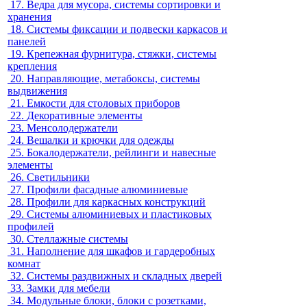
17.
Ведра для мусора, системы сортировки и
хранения
18.
Системы фиксации и подвески каркасов и
панелей
19.
Крепежная фурнитура, стяжки, системы
крепления
20.
Направляющие, метабоксы, системы
выдвижения
21.
Емкости для столовых приборов
22.
Декоративные элементы
23.
Менсолодержатели
24.
Вешалки и крючки для одежды
25.
Бокалодержатели, рейлинги и навесные
элементы
26.
Светильники
27.
Профили фасадные алюминиевые
28.
Профили для каркасных конструкций
29.
Системы алюминиевых и пластиковых
профилей
30.
Стеллажные системы
31.
Наполнение для шкафов и гардеробных
комнат
32.
Системы раздвижных и складных дверей
33.
Замки для мебели
34.
Модульные блоки, блоки с розетками,