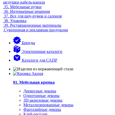
заглушки кабель-канала
35.
Мебельные ручки
36.
Интерьерные решения
37.
Все для шоу-румов и салонов
38.
Упаковка
39.
Реставрационные материалы
Сувенирная и рекламная продукция
Бренды
Электронные каталоги
Каталоги для САПР
01. Мебельная кромка
Древесные декоры
Однотонные декоры
3D-акриловые декоры
Металлизированные декоры
Фантазийные декоры
Клей-расплав