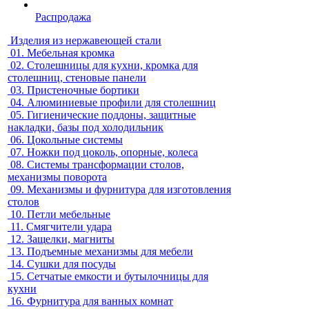
Распродажа
Изделия из нержавеющей стали
01.
Мебельная кромка
02.
Столешницы для кухни, кромка для
столешниц, стеновые панели
03.
Пристеночные бортики
04.
Алюминиевые профили для столешниц
05.
Гигиенические поддоны, защитные
накладки, базы под холодильник
06.
Цокольные системы
07.
Ножки под цоколь, опорные, колеса
08.
Системы трансформации столов,
механизмы поворота
09.
Механизмы и фурнитура для изготовления
столов
10.
Петли мебельные
11.
Смягчители удара
12.
Защелки, магниты
13.
Подъемные механизмы для мебели
14.
Сушки для посуды
15.
Сетчатые емкости и бутылочницы для
кухни
16.
Фурнитура для ванных комнат