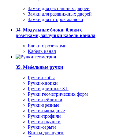
Замки для распашных дверей
Замки для раздвижных дверей
Замки для шторок жалюзи
34. Модульные блоки, блоки с
розетками, заглушки кабель-канала
Блоки с розетками
Кабель-канал
35. Мебельные ручки
Ручки-скобы
Ручки-кнопки
Ручки длинные XL
Ручки геометрических форм
Ручки-рейлинги
Ручки-врезные
Ручки-накладные
Ручки-профили
Ручки-ракушки
Ручки-серьги
Винты для ручек