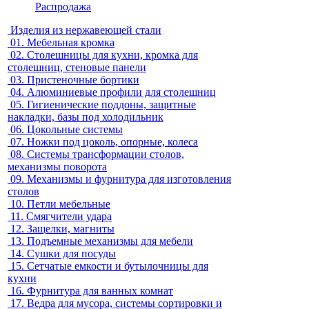
Распродажа
Изделия из нержавеющей стали
01.
Мебельная кромка
02.
Столешницы для кухни, кромка для
столешниц, стеновые панели
03.
Пристеночные бортики
04.
Алюминиевые профили для столешниц
05.
Гигиенические поддоны, защитные
накладки, базы под холодильник
06.
Цокольные системы
07.
Ножки под цоколь, опорные, колеса
08.
Системы трансформации столов,
механизмы поворота
09.
Механизмы и фурнитура для изготовления
столов
10.
Петли мебельные
11.
Смягчители удара
12.
Защелки, магниты
13.
Подъемные механизмы для мебели
14.
Сушки для посуды
15.
Сетчатые емкости и бутылочницы для
кухни
16.
Фурнитура для ванных комнат
17.
Ведра для мусора, системы сортировки и