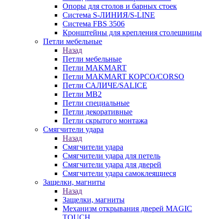
Опоры для столов и барных стоек
Система S-ЛИНИЯ/S-LINE
Система FBS 3506
Кронштейны для крепления столешницы
Петли мебельные
Назад
Петли мебельные
Петли MAKMART
Петли MAKMART КОРСО/CORSO
Петли САЛИЧЕ/SALICE
Петли MB2
Петли специальные
Петли декоративные
Петли скрытого монтажа
Смягчители удара
Назад
Смягчители удара
Смягчители удара для петель
Смягчители удара для дверей
Cмягчители удара самоклеящиеся
Защелки, магниты
Назад
Защелки, магниты
Механизм открывания дверей MAGIC
TOUCH