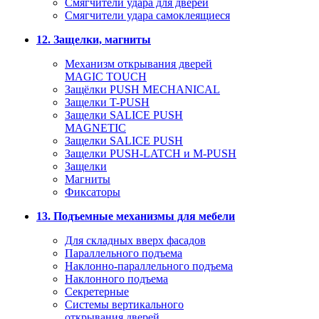
Смягчители удара для дверей
Cмягчители удара самоклеящиеся
12. Защелки, магниты
Механизм открывания дверей
MAGIC TOUCH
Защёлки PUSH MECHANICAL
Защелки T-PUSH
Защелки SALICE PUSH
MAGNETIC
Защелки SALICE PUSH
Защелки PUSH-LATCH и M-PUSH
Защелки
Магниты
Фиксаторы
13. Подъемные механизмы для мебели
Для складных вверх фасадов
Параллельного подъема
Наклонно-параллельного подъема
Наклонного подъема
Секретерные
Системы вертикального
открывания дверей