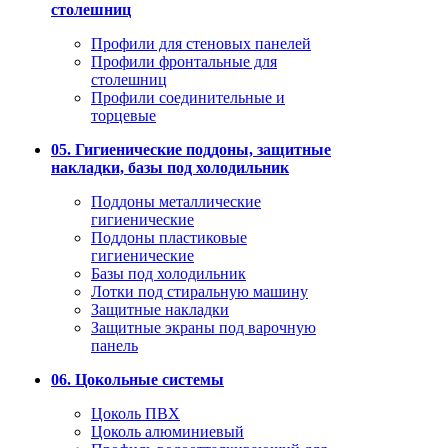
столешниц
Профили для стеновых панелей
Профили фронтальные для
столешниц
Профили соединительные и
торцевые
05. Гигиенические поддоны, защитные
накладки, базы под холодильник
Поддоны металлические
гигиенические
Поддоны пластиковые
гигиенические
Базы под холодильник
Лотки под стиральную машину
Защитные накладки
Защитные экраны под варочную
панель
06. Цокольные системы
Цоколь ПВХ
Цоколь алюминиевый