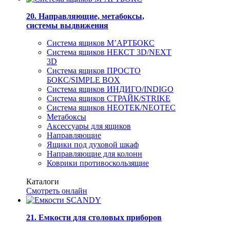
20. Направляющие, метабоксы,
системы выдвижения
Система ящиков М’АРТБОКС
Система ящиков НЕКСТ 3D/NEXT
3D
Система ящиков ПРОСТО
БОКС/SIMPLE BOX
Система ящиков ИНДИГО/INDIGO
Система ящиков СТРАЙК/STRIKE
Система ящиков НЕОТЕК/NEOTEC
Метабоксы
Аксессуары для ящиков
Направляющие
Ящики под духовой шкаф
Направляющие для колонн
Коврики противоскользящие
Каталоги
Смотреть онлайн
21. Емкости для столовых приборов