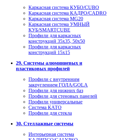
Каркасная система КУБО/CUBO
Каркасная система КАДРО/CADRO
Каркасная система MG20
Каркасная система УМНЫЙ
КУБ/SMARTCUBE
Профили для каркасных
конструкций 35x35, 50x50
Профили для каркасных
конструкций 15х15
29. Системы алюминиевых и
пластиковых профилей
Профили с внутренним
закруглением ГОЛА/GOLA
Профили для нижних баз
Профили для стеновых панелей
Профили универсальные
Система КАТО
Профили для стекла
30. Стеллажные системы
Интерьерная система
КАЛИПСО/CALYPSO