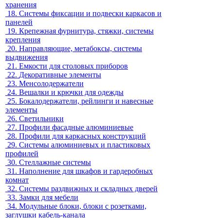
хранения
18.
Системы фиксации и подвески каркасов и
панелей
19.
Крепежная фурнитура, стяжки, системы
крепления
20.
Направляющие, метабоксы, системы
выдвижения
21.
Емкости для столовых приборов
22.
Декоративные элементы
23.
Менсолодержатели
24.
Вешалки и крючки для одежды
25.
Бокалодержатели, рейлинги и навесные
элементы
26.
Светильники
27.
Профили фасадные алюминиевые
28.
Профили для каркасных конструкций
29.
Системы алюминиевых и пластиковых
профилей
30.
Стеллажные системы
31.
Наполнение для шкафов и гардеробных
комнат
32.
Системы раздвижных и складных дверей
33.
Замки для мебели
34.
Модульные блоки, блоки с розетками,
заглушки кабель-канала