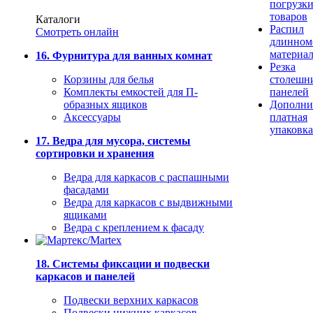
погрузк
товаров
Каталоги
Распил
Смотреть онлайн
длинном
материа
16. Фурнитура для ванных комнат
Резка
Корзины для белья
столешн
Комплекты емкостей для П-
панелей
образных ящиков
Дополни
Аксессуары
платная
упаковка
17. Ведра для мусора, системы
сортировки и хранения
Ведра для каркасов с распашными
фасадами
Ведра для каркасов с выдвижными
ящиками
Ведра с креплением к фасаду
18. Системы фиксации и подвески
каркасов и панелей
Подвески верхних каркасов
Подвески нижних каркасов