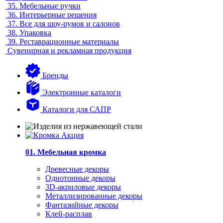
35.
Мебельные ручки
36.
Интерьерные решения
37.
Все для шоу-румов и салонов
38.
Упаковка
39.
Реставрационные материалы
Сувенирная и рекламная продукция
Бренды
Электронные каталоги
Каталоги для САПР
01. Мебельная кромка
Древесные декоры
Однотонные декоры
3D-акриловые декоры
Металлизированные декоры
Фантазийные декоры
Клей-расплав