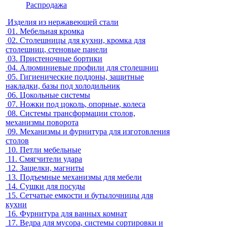
Распродажа
Изделия из нержавеющей стали
01.
Мебельная кромка
02.
Столешницы для кухни, кромка для
столешниц, стеновые панели
03.
Пристеночные бортики
04.
Алюминиевые профили для столешниц
05.
Гигиенические поддоны, защитные
накладки, базы под холодильник
06.
Цокольные системы
07.
Ножки под цоколь, опорные, колеса
08.
Системы трансформации столов,
механизмы поворота
09.
Механизмы и фурнитура для изготовления
столов
10.
Петли мебельные
11.
Смягчители удара
12.
Защелки, магниты
13.
Подъемные механизмы для мебели
14.
Сушки для посуды
15.
Сетчатые емкости и бутылочницы для
кухни
16.
Фурнитура для ванных комнат
17.
Ведра для мусора, системы сортировки и