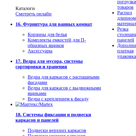
погрузк
товаров
Каталоги
Распил
Смотреть онлайн
длинном
материа
16. Фурнитура для ванных комнат
Резка
Корзины для белья
столешн
Комплекты емкостей для П-
панелей
образных ящиков
Дополни
Аксессуары
платная
упаковка
17. Ведра для мусора, системы
сортировки и хранения
Ведра для каркасов с распашными
фасадами
Ведра для каркасов с выдвижными
ящиками
Ведра с креплением к фасаду
18. Системы фиксации и подвески
каркасов и панелей
Подвески верхних каркасов
Подвески нижних каркасов