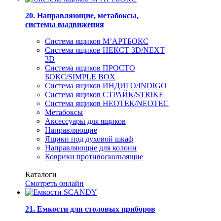
20. Направляющие, метабоксы,
системы выдвижения
Система ящиков М’АРТБОКС
Система ящиков НЕКСТ 3D/NEXT
3D
Система ящиков ПРОСТО
БОКС/SIMPLE BOX
Система ящиков ИНДИГО/INDIGO
Система ящиков СТРАЙК/STRIKE
Система ящиков НЕОТЕК/NEOTEC
Метабоксы
Аксессуары для ящиков
Направляющие
Ящики под духовой шкаф
Направляющие для колонн
Коврики противоскользящие
Каталоги
Смотреть онлайн
21. Емкости для столовых приборов