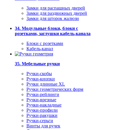
Замки для распашных дверей
Замки для раздвижных дверей
Замки для шторок жалюзи
34. Модульные блоки, блоки с
розетками, заглушки кабель-канала
Блоки с розетками
Кабель-канал
35. Мебельные ручки
Ручки-скобы
Ручки-кнопки
Ручки длинные XL
Ручки геометрических форм
Ручки-рейлинги
Ручки-врезные
Ручки-накладные
Ручки-профили
Ручки-ракушки
Ручки-серьги
Винты для ручек