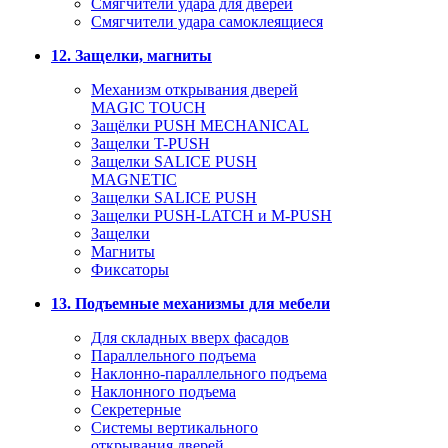
Смягчители удара для дверей
Cмягчители удара самоклеящиеся
12. Защелки, магниты
Механизм открывания дверей
MAGIC TOUCH
Защёлки PUSH MECHANICAL
Защелки T-PUSH
Защелки SALICE PUSH
MAGNETIC
Защелки SALICE PUSH
Защелки PUSH-LATCH и M-PUSH
Защелки
Магниты
Фиксаторы
13. Подъемные механизмы для мебели
Для складных вверх фасадов
Параллельного подъема
Наклонно-параллельного подъема
Наклонного подъема
Секретерные
Системы вертикального
открывания дверей