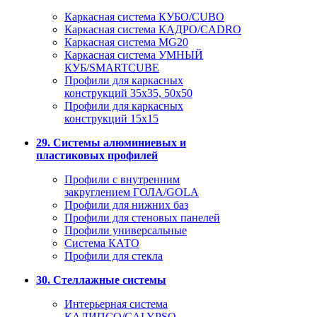
Каркасная система КУБО/CUBO
Каркасная система КАДРО/CADRO
Каркасная система MG20
Каркасная система УМНЫЙ
КУБ/SMARTCUBE
Профили для каркасных
конструкций 35x35, 50x50
Профили для каркасных
конструкций 15х15
29. Системы алюминиевых и
пластиковых профилей
Профили с внутренним
закруглением ГОЛА/GOLA
Профили для нижних баз
Профили для стеновых панелей
Профили универсальные
Система КАТО
Профили для стекла
30. Стеллажные системы
Интерьерная система
КАЛИПСО/CALYPSO