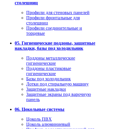
столешниц
Профили для стеновых панелей
Профили фронтальные для
столешниц
Профили соединительные и
торцевые
05. Гигиенические поддоны, защитные
накладки, базы под холодильник
Поддоны металлические
гигиенические
Поддоны пластиковые
гигиенические
Базы под холодильник
Лотки под стиральную машину
Защитные накладки
Защитные экраны под варочную
панель
06. Цокольные системы
Цоколь ПВХ
Цоколь алюминиевый