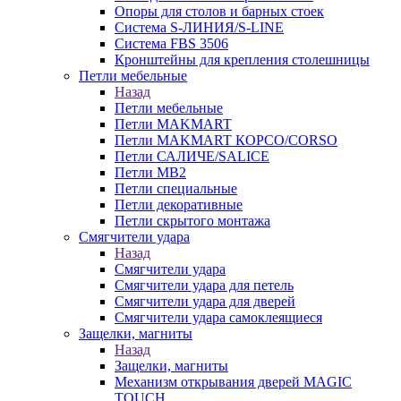
Опоры для столов и барных стоек
Система S-ЛИНИЯ/S-LINE
Система FBS 3506
Кронштейны для крепления столешницы
Петли мебельные
Назад
Петли мебельные
Петли MAKMART
Петли MAKMART КОРСО/CORSO
Петли САЛИЧЕ/SALICE
Петли MB2
Петли специальные
Петли декоративные
Петли скрытого монтажа
Смягчители удара
Назад
Смягчители удара
Смягчители удара для петель
Смягчители удара для дверей
Cмягчители удара самоклеящиеся
Защелки, магниты
Назад
Защелки, магниты
Механизм открывания дверей MAGIC
TOUCH