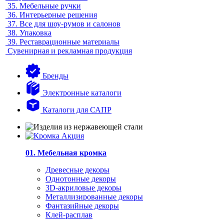
35.
Мебельные ручки
36.
Интерьерные решения
37.
Все для шоу-румов и салонов
38.
Упаковка
39.
Реставрационные материалы
Сувенирная и рекламная продукция
Бренды
Электронные каталоги
Каталоги для САПР
01. Мебельная кромка
Древесные декоры
Однотонные декоры
3D-акриловые декоры
Металлизированные декоры
Фантазийные декоры
Клей-расплав