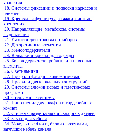
хранения
18.
Системы фиксации и подвески каркасов и
панелей
19.
Крепежная фурнитура, стяжки, системы
крепления
20.
Направляющие, метабоксы, системы
выдвижения
21.
Емкости для столовых приборов
22.
Декоративные элементы
23.
Менсолодержатели
24.
Вешалки и крючки для одежды
25.
Бокалодержатели, рейлинги и навесные
элементы
26.
Светильники
27.
Профили фасадные алюминиевые
28.
Профили для каркасных конструкций
29.
Системы алюминиевых и пластиковых
профилей
30.
Стеллажные системы
31.
Наполнение для шкафов и гардеробных
комнат
32.
Системы раздвижных и складных дверей
33.
Замки для мебели
34.
Модульные блоки, блоки с розетками,
заглушки кабель-канала