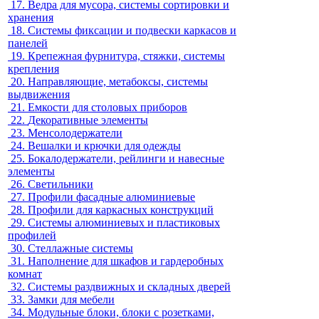
17.
Ведра для мусора, системы сортировки и
хранения
18.
Системы фиксации и подвески каркасов и
панелей
19.
Крепежная фурнитура, стяжки, системы
крепления
20.
Направляющие, метабоксы, системы
выдвижения
21.
Емкости для столовых приборов
22.
Декоративные элементы
23.
Менсолодержатели
24.
Вешалки и крючки для одежды
25.
Бокалодержатели, рейлинги и навесные
элементы
26.
Светильники
27.
Профили фасадные алюминиевые
28.
Профили для каркасных конструкций
29.
Системы алюминиевых и пластиковых
профилей
30.
Стеллажные системы
31.
Наполнение для шкафов и гардеробных
комнат
32.
Системы раздвижных и складных дверей
33.
Замки для мебели
34.
Модульные блоки, блоки с розетками,