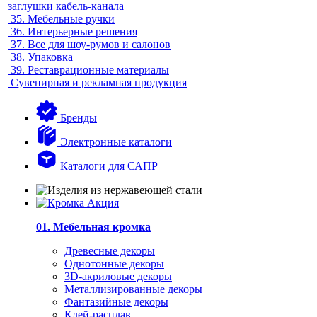
заглушки кабель-канала
35.
Мебельные ручки
36.
Интерьерные решения
37.
Все для шоу-румов и салонов
38.
Упаковка
39.
Реставрационные материалы
Сувенирная и рекламная продукция
Бренды
Электронные каталоги
Каталоги для САПР
01. Мебельная кромка
Древесные декоры
Однотонные декоры
3D-акриловые декоры
Металлизированные декоры
Фантазийные декоры
Клей-расплав