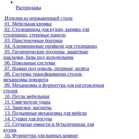
Распродажа
Изделия из нержавеющей стали
01.
Мебельная кромка
02.
Столешницы для кухни, кромка для
столешниц, стеновые панели
03.
Пристеночные бортики
04.
Алюминиевые профили для столешниц
05.
Гигиенические поддоны, защитные
накладки, базы под холодильник
06.
Цокольные системы
07.
Ножки под цоколь, опорные, колеса
08.
Системы трансформации столов,
механизмы поворота
09.
Механизмы и фурнитура для изготовления
столов
10.
Петли мебельные
11.
Смягчители удара
12.
Защелки, магниты
13.
Подъемные механизмы для мебели
14.
Сушки для посуды
15.
Сетчатые емкости и бутылочницы для
кухни
16.
Фурнитура для ванных комнат