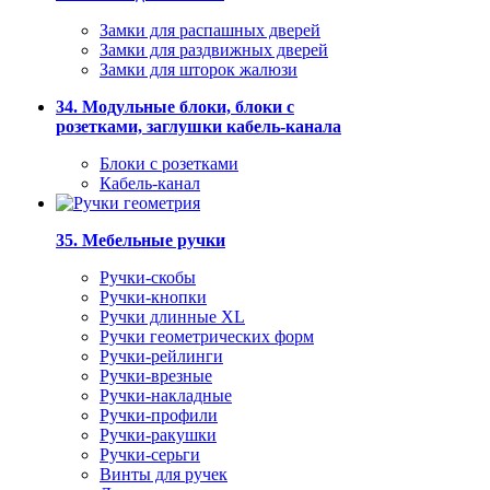
Замки для распашных дверей
Замки для раздвижных дверей
Замки для шторок жалюзи
34. Модульные блоки, блоки с
розетками, заглушки кабель-канала
Блоки с розетками
Кабель-канал
35. Мебельные ручки
Ручки-скобы
Ручки-кнопки
Ручки длинные XL
Ручки геометрических форм
Ручки-рейлинги
Ручки-врезные
Ручки-накладные
Ручки-профили
Ручки-ракушки
Ручки-серьги
Винты для ручек