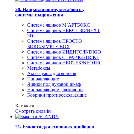
20. Направляющие, метабоксы,
системы выдвижения
Система ящиков М’АРТБОКС
Система ящиков НЕКСТ 3D/NEXT
3D
Система ящиков ПРОСТО
БОКС/SIMPLE BOX
Система ящиков ИНДИГО/INDIGO
Система ящиков СТРАЙК/STRIKE
Система ящиков НЕОТЕК/NEOTEC
Метабоксы
Аксессуары для ящиков
Направляющие
Ящики под духовой шкаф
Направляющие для колонн
Коврики противоскользящие
Каталоги
Смотреть онлайн
21. Емкости для столовых приборов