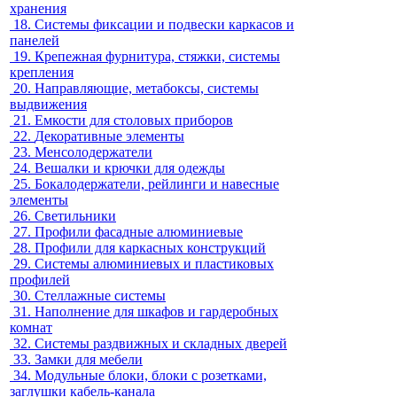
хранения
18.
Системы фиксации и подвески каркасов и
панелей
19.
Крепежная фурнитура, стяжки, системы
крепления
20.
Направляющие, метабоксы, системы
выдвижения
21.
Емкости для столовых приборов
22.
Декоративные элементы
23.
Менсолодержатели
24.
Вешалки и крючки для одежды
25.
Бокалодержатели, рейлинги и навесные
элементы
26.
Светильники
27.
Профили фасадные алюминиевые
28.
Профили для каркасных конструкций
29.
Системы алюминиевых и пластиковых
профилей
30.
Стеллажные системы
31.
Наполнение для шкафов и гардеробных
комнат
32.
Системы раздвижных и складных дверей
33.
Замки для мебели
34.
Модульные блоки, блоки с розетками,
заглушки кабель-канала