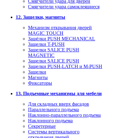
Смягчители удара для дверей
Cмягчители удара самоклеящиеся
12. Защелки, магниты
Механизм открывания дверей
MAGIC TOUCH
Защёлки PUSH MECHANICAL
Защелки T-PUSH
Защелки SALICE PUSH
MAGNETIC
Защелки SALICE PUSH
Защелки PUSH-LATCH и M-PUSH
Защелки
Магниты
Фиксаторы
13. Подъемные механизмы для мебели
Для складных вверх фасадов
Параллельного подъема
Наклонно-параллельного подъема
Наклонного подъема
Секретерные
Системы вертикального
открывания дверей