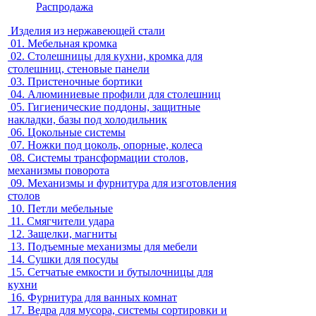
Распродажа
Изделия из нержавеющей стали
01.
Мебельная кромка
02.
Столешницы для кухни, кромка для
столешниц, стеновые панели
03.
Пристеночные бортики
04.
Алюминиевые профили для столешниц
05.
Гигиенические поддоны, защитные
накладки, базы под холодильник
06.
Цокольные системы
07.
Ножки под цоколь, опорные, колеса
08.
Системы трансформации столов,
механизмы поворота
09.
Механизмы и фурнитура для изготовления
столов
10.
Петли мебельные
11.
Смягчители удара
12.
Защелки, магниты
13.
Подъемные механизмы для мебели
14.
Сушки для посуды
15.
Сетчатые емкости и бутылочницы для
кухни
16.
Фурнитура для ванных комнат
17.
Ведра для мусора, системы сортировки и