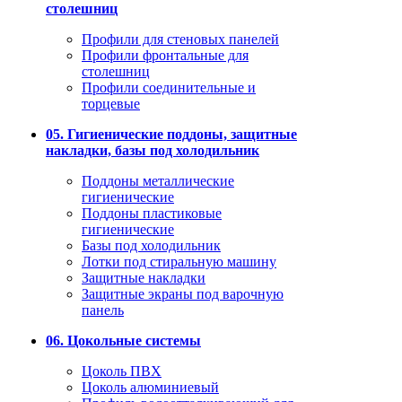
столешниц
Профили для стеновых панелей
Профили фронтальные для
столешниц
Профили соединительные и
торцевые
05. Гигиенические поддоны, защитные
накладки, базы под холодильник
Поддоны металлические
гигиенические
Поддоны пластиковые
гигиенические
Базы под холодильник
Лотки под стиральную машину
Защитные накладки
Защитные экраны под варочную
панель
06. Цокольные системы
Цоколь ПВХ
Цоколь алюминиевый