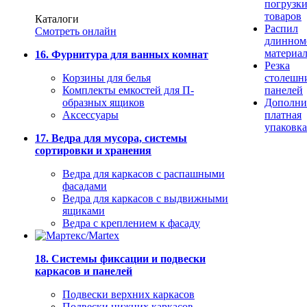
погрузк
товаров
Каталоги
Распил
Смотреть онлайн
длинном
материа
16. Фурнитура для ванных комнат
Резка
Корзины для белья
столешн
Комплекты емкостей для П-
панелей
образных ящиков
Дополни
Аксессуары
платная
упаковка
17. Ведра для мусора, системы
сортировки и хранения
Ведра для каркасов с распашными
фасадами
Ведра для каркасов с выдвижными
ящиками
Ведра с креплением к фасаду
18. Системы фиксации и подвески
каркасов и панелей
Подвески верхних каркасов
Подвески нижних каркасов