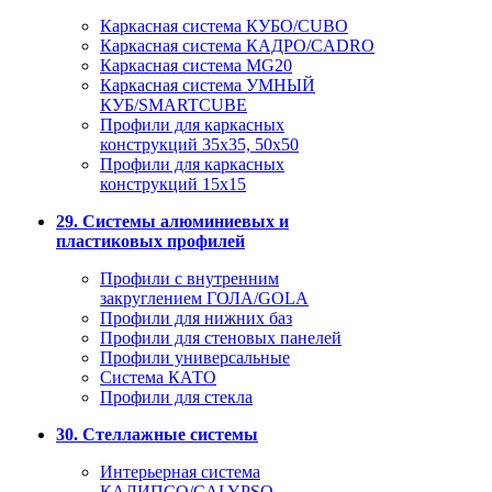
Каркасная система КУБО/CUBO
Каркасная система КАДРО/CADRO
Каркасная система MG20
Каркасная система УМНЫЙ
КУБ/SMARTCUBE
Профили для каркасных
конструкций 35x35, 50x50
Профили для каркасных
конструкций 15х15
29. Системы алюминиевых и
пластиковых профилей
Профили с внутренним
закруглением ГОЛА/GOLA
Профили для нижних баз
Профили для стеновых панелей
Профили универсальные
Система КАТО
Профили для стекла
30. Стеллажные системы
Интерьерная система
КАЛИПСО/CALYPSO