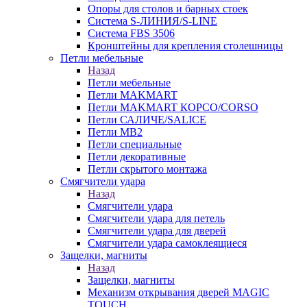
Опоры для столов и барных стоек
Система S-ЛИНИЯ/S-LINE
Система FBS 3506
Кронштейны для крепления столешницы
Петли мебельные
Назад
Петли мебельные
Петли MAKMART
Петли MAKMART КОРСО/CORSO
Петли САЛИЧЕ/SALICE
Петли MB2
Петли специальные
Петли декоративные
Петли скрытого монтажа
Смягчители удара
Назад
Смягчители удара
Смягчители удара для петель
Смягчители удара для дверей
Cмягчители удара самоклеящиеся
Защелки, магниты
Назад
Защелки, магниты
Механизм открывания дверей MAGIC
TOUCH