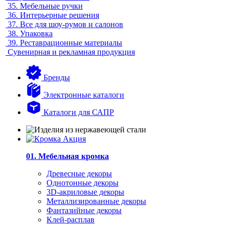
35.
Мебельные ручки
36.
Интерьерные решения
37.
Все для шоу-румов и салонов
38.
Упаковка
39.
Реставрационные материалы
Сувенирная и рекламная продукция
Бренды
Электронные каталоги
Каталоги для САПР
01. Мебельная кромка
Древесные декоры
Однотонные декоры
3D-акриловые декоры
Металлизированные декоры
Фантазийные декоры
Клей-расплав