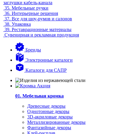
заглушки кабель-канала
35.
Мебельные ручки
36.
Интерьерные решения
37.
Все для шоу-румов и салонов
38.
Упаковка
39.
Реставрационные материалы
Сувенирная и рекламная продукция
Бренды
Электронные каталоги
Каталоги для САПР
01. Мебельная кромка
Древесные декоры
Однотонные декоры
3D-акриловые декоры
Металлизированные декоры
Фантазийные декоры
Клей-расплав