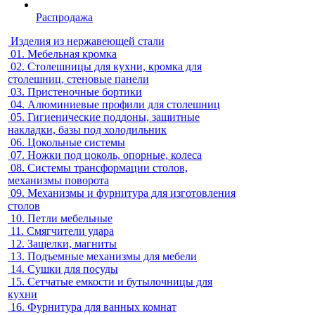
Распродажа
Изделия из нержавеющей стали
01.
Мебельная кромка
02.
Столешницы для кухни, кромка для
столешниц, стеновые панели
03.
Пристеночные бортики
04.
Алюминиевые профили для столешниц
05.
Гигиенические поддоны, защитные
накладки, базы под холодильник
06.
Цокольные системы
07.
Ножки под цоколь, опорные, колеса
08.
Системы трансформации столов,
механизмы поворота
09.
Механизмы и фурнитура для изготовления
столов
10.
Петли мебельные
11.
Смягчители удара
12.
Защелки, магниты
13.
Подъемные механизмы для мебели
14.
Сушки для посуды
15.
Сетчатые емкости и бутылочницы для
кухни
16.
Фурнитура для ванных комнат