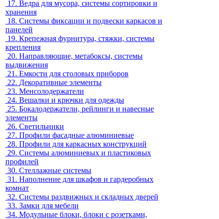
17.
Ведра для мусора, системы сортировки и
хранения
18.
Системы фиксации и подвески каркасов и
панелей
19.
Крепежная фурнитура, стяжки, системы
крепления
20.
Направляющие, метабоксы, системы
выдвижения
21.
Емкости для столовых приборов
22.
Декоративные элементы
23.
Менсолодержатели
24.
Вешалки и крючки для одежды
25.
Бокалодержатели, рейлинги и навесные
элементы
26.
Светильники
27.
Профили фасадные алюминиевые
28.
Профили для каркасных конструкций
29.
Системы алюминиевых и пластиковых
профилей
30.
Стеллажные системы
31.
Наполнение для шкафов и гардеробных
комнат
32.
Системы раздвижных и складных дверей
33.
Замки для мебели
34.
Модульные блоки, блоки с розетками,