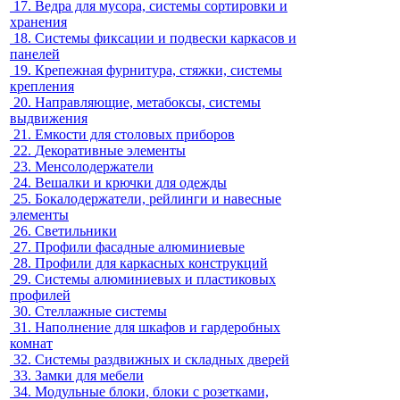
17.
Ведра для мусора, системы сортировки и
хранения
18.
Системы фиксации и подвески каркасов и
панелей
19.
Крепежная фурнитура, стяжки, системы
крепления
20.
Направляющие, метабоксы, системы
выдвижения
21.
Емкости для столовых приборов
22.
Декоративные элементы
23.
Менсолодержатели
24.
Вешалки и крючки для одежды
25.
Бокалодержатели, рейлинги и навесные
элементы
26.
Светильники
27.
Профили фасадные алюминиевые
28.
Профили для каркасных конструкций
29.
Системы алюминиевых и пластиковых
профилей
30.
Стеллажные системы
31.
Наполнение для шкафов и гардеробных
комнат
32.
Системы раздвижных и складных дверей
33.
Замки для мебели
34.
Модульные блоки, блоки с розетками,