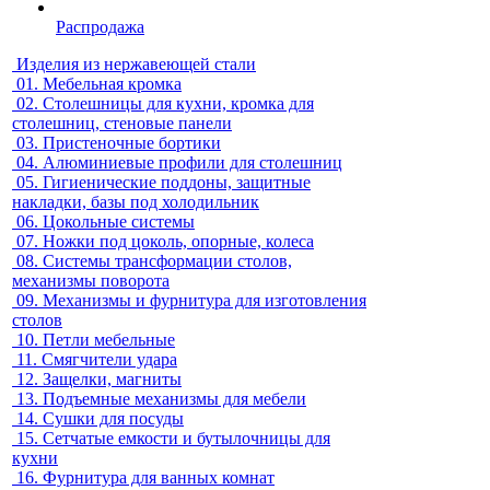
Распродажа
Изделия из нержавеющей стали
01.
Мебельная кромка
02.
Столешницы для кухни, кромка для
столешниц, стеновые панели
03.
Пристеночные бортики
04.
Алюминиевые профили для столешниц
05.
Гигиенические поддоны, защитные
накладки, базы под холодильник
06.
Цокольные системы
07.
Ножки под цоколь, опорные, колеса
08.
Системы трансформации столов,
механизмы поворота
09.
Механизмы и фурнитура для изготовления
столов
10.
Петли мебельные
11.
Смягчители удара
12.
Защелки, магниты
13.
Подъемные механизмы для мебели
14.
Сушки для посуды
15.
Сетчатые емкости и бутылочницы для
кухни
16.
Фурнитура для ванных комнат