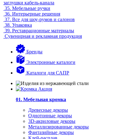
заглушки кабель-канала
35.
Мебельные ручки
36.
Интерьерные решения
37.
Все для шоу-румов и салонов
38.
Упаковка
39.
Реставрационные материалы
Сувенирная и рекламная продукция
Бренды
Электронные каталоги
Каталоги для САПР
01. Мебельная кромка
Древесные декоры
Однотонные декоры
3D-акриловые декоры
Металлизированные декоры
Фантазийные декоры
Клей-расплав