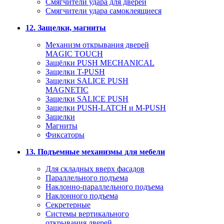
Смягчители удара для дверей
Cмягчители удара самоклеящиеся
12. Защелки, магниты
Механизм открывания дверей
MAGIC TOUCH
Защёлки PUSH MECHANICAL
Защелки T-PUSH
Защелки SALICE PUSH
MAGNETIC
Защелки SALICE PUSH
Защелки PUSH-LATCH и M-PUSH
Защелки
Магниты
Фиксаторы
13. Подъемные механизмы для мебели
Для складных вверх фасадов
Параллельного подъема
Наклонно-параллельного подъема
Наклонного подъема
Секретерные
Системы вертикального
открывания дверей