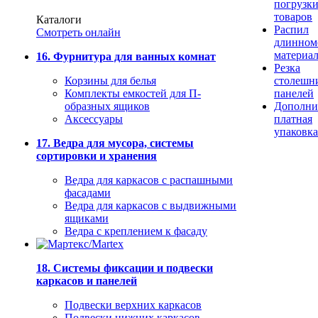
погрузк
товаров
Каталоги
Распил
Смотреть онлайн
длинном
материа
16. Фурнитура для ванных комнат
Резка
Корзины для белья
столешн
Комплекты емкостей для П-
панелей
образных ящиков
Дополни
Аксессуары
платная
упаковка
17. Ведра для мусора, системы
сортировки и хранения
Ведра для каркасов с распашными
фасадами
Ведра для каркасов с выдвижными
ящиками
Ведра с креплением к фасаду
18. Системы фиксации и подвески
каркасов и панелей
Подвески верхних каркасов
Подвески нижних каркасов