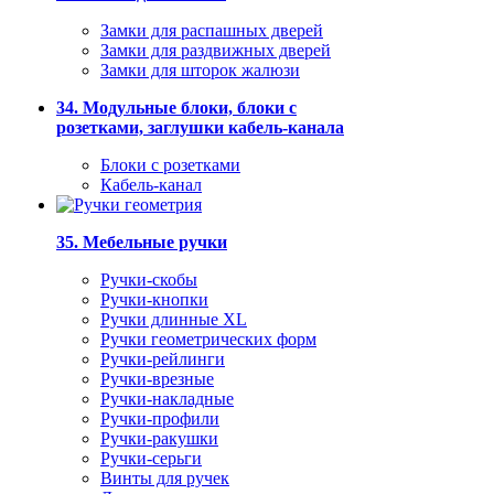
Замки для распашных дверей
Замки для раздвижных дверей
Замки для шторок жалюзи
34. Модульные блоки, блоки с
розетками, заглушки кабель-канала
Блоки с розетками
Кабель-канал
35. Мебельные ручки
Ручки-скобы
Ручки-кнопки
Ручки длинные XL
Ручки геометрических форм
Ручки-рейлинги
Ручки-врезные
Ручки-накладные
Ручки-профили
Ручки-ракушки
Ручки-серьги
Винты для ручек