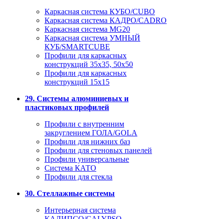
Каркасная система КУБО/CUBO
Каркасная система КАДРО/CADRO
Каркасная система MG20
Каркасная система УМНЫЙ
КУБ/SMARTCUBE
Профили для каркасных
конструкций 35x35, 50x50
Профили для каркасных
конструкций 15х15
29. Системы алюминиевых и
пластиковых профилей
Профили с внутренним
закруглением ГОЛА/GOLA
Профили для нижних баз
Профили для стеновых панелей
Профили универсальные
Система КАТО
Профили для стекла
30. Стеллажные системы
Интерьерная система
КАЛИПСО/CALYPSO