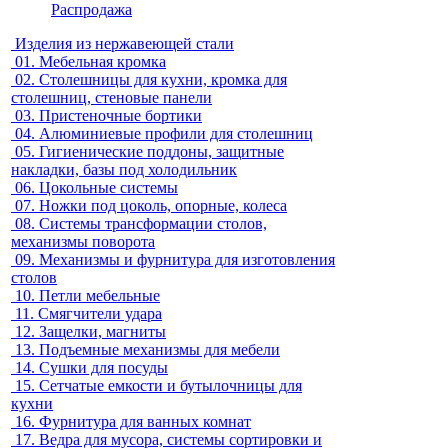
Распродажа
Изделия из нержавеющей стали
01.
Мебельная кромка
02.
Столешницы для кухни, кромка для
столешниц, стеновые панели
03.
Пристеночные бортики
04.
Алюминиевые профили для столешниц
05.
Гигиенические поддоны, защитные
накладки, базы под холодильник
06.
Цокольные системы
07.
Ножки под цоколь, опорные, колеса
08.
Системы трансформации столов,
механизмы поворота
09.
Механизмы и фурнитура для изготовления
столов
10.
Петли мебельные
11.
Смягчители удара
12.
Защелки, магниты
13.
Подъемные механизмы для мебели
14.
Сушки для посуды
15.
Сетчатые емкости и бутылочницы для
кухни
16.
Фурнитура для ванных комнат
17.
Ведра для мусора, системы сортировки и