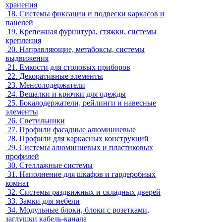
хранения
18.
Системы фиксации и подвески каркасов и
панелей
19.
Крепежная фурнитура, стяжки, системы
крепления
20.
Направляющие, метабоксы, системы
выдвижения
21.
Емкости для столовых приборов
22.
Декоративные элементы
23.
Менсолодержатели
24.
Вешалки и крючки для одежды
25.
Бокалодержатели, рейлинги и навесные
элементы
26.
Светильники
27.
Профили фасадные алюминиевые
28.
Профили для каркасных конструкций
29.
Системы алюминиевых и пластиковых
профилей
30.
Стеллажные системы
31.
Наполнение для шкафов и гардеробных
комнат
32.
Системы раздвижных и складных дверей
33.
Замки для мебели
34.
Модульные блоки, блоки с розетками,
заглушки кабель-канала