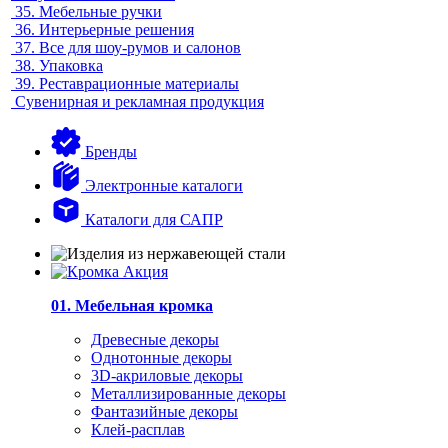
35.
Мебельные ручки
36.
Интерьерные решения
37.
Все для шоу-румов и салонов
38.
Упаковка
39.
Реставрационные материалы
Сувенирная и рекламная продукция
Бренды
Электронные каталоги
Каталоги для САПР
01. Мебельная кромка
Древесные декоры
Однотонные декоры
3D-акриловые декоры
Металлизированные декоры
Фантазийные декоры
Клей-расплав