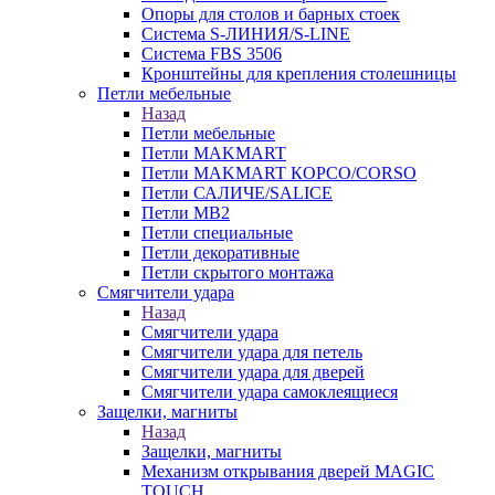
Опоры для столов и барных стоек
Система S-ЛИНИЯ/S-LINE
Система FBS 3506
Кронштейны для крепления столешницы
Петли мебельные
Назад
Петли мебельные
Петли MAKMART
Петли MAKMART КОРСО/CORSO
Петли САЛИЧЕ/SALICE
Петли MB2
Петли специальные
Петли декоративные
Петли скрытого монтажа
Смягчители удара
Назад
Смягчители удара
Смягчители удара для петель
Смягчители удара для дверей
Cмягчители удара самоклеящиеся
Защелки, магниты
Назад
Защелки, магниты
Механизм открывания дверей MAGIC
TOUCH