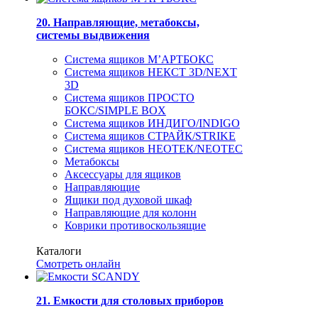
20. Направляющие, метабоксы,
системы выдвижения
Система ящиков М’АРТБОКС
Система ящиков НЕКСТ 3D/NEXT
3D
Система ящиков ПРОСТО
БОКС/SIMPLE BOX
Система ящиков ИНДИГО/INDIGO
Система ящиков СТРАЙК/STRIKE
Система ящиков НЕОТЕК/NEOTEC
Метабоксы
Аксессуары для ящиков
Направляющие
Ящики под духовой шкаф
Направляющие для колонн
Коврики противоскользящие
Каталоги
Смотреть онлайн
21. Емкости для столовых приборов