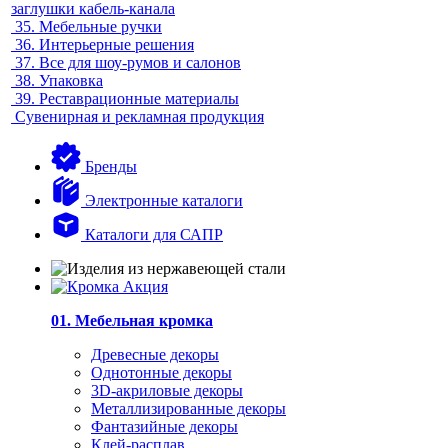
заглушки кабель-канала
35.
Мебельные ручки
36.
Интерьерные решения
37.
Все для шоу-румов и салонов
38.
Упаковка
39.
Реставрационные материалы
Сувенирная и рекламная продукция
Бренды
Электронные каталоги
Каталоги для САПР
01. Мебельная кромка
Древесные декоры
Однотонные декоры
3D-акриловые декоры
Металлизированные декоры
Фантазийные декоры
Клей-расплав