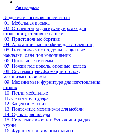
Распродажа
Изделия из нержавеющей стали
01.
Мебельная кромка
02.
Столешницы для кухни, кромка для
столешниц, стеновые панели
03.
Пристеночные бортики
04.
Алюминиевые профили для столешниц
05.
Гигиенические поддоны, защитные
накладки, базы под холодильник
06.
Цокольные системы
07.
Ножки под цоколь, опорные, колеса
08.
Системы трансформации столов,
механизмы поворота
09.
Механизмы и фурнитура для изготовления
столов
10.
Петли мебельные
11.
Смягчители удара
12.
Защелки, магниты
13.
Подъемные механизмы для мебели
14.
Сушки для посуды
15.
Сетчатые емкости и бутылочницы для
кухни
16.
Фурнитура для ванных комнат