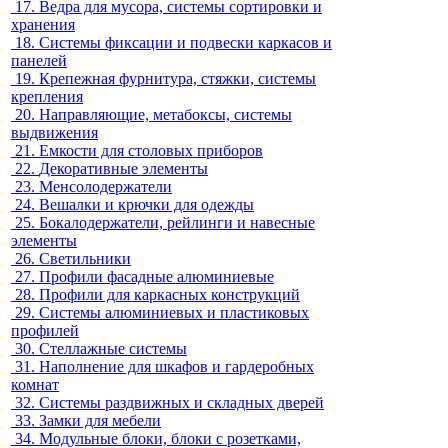
17.
Ведра для мусора, системы сортировки и
хранения
18.
Системы фиксации и подвески каркасов и
панелей
19.
Крепежная фурнитура, стяжки, системы
крепления
20.
Направляющие, метабоксы, системы
выдвижения
21.
Емкости для столовых приборов
22.
Декоративные элементы
23.
Менсолодержатели
24.
Вешалки и крючки для одежды
25.
Бокалодержатели, рейлинги и навесные
элементы
26.
Светильники
27.
Профили фасадные алюминиевые
28.
Профили для каркасных конструкций
29.
Системы алюминиевых и пластиковых
профилей
30.
Стеллажные системы
31.
Наполнение для шкафов и гардеробных
комнат
32.
Системы раздвижных и складных дверей
33.
Замки для мебели
34.
Модульные блоки, блоки с розетками,