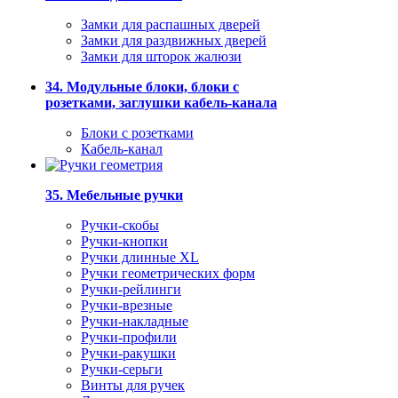
Замки для распашных дверей
Замки для раздвижных дверей
Замки для шторок жалюзи
34. Модульные блоки, блоки с
розетками, заглушки кабель-канала
Блоки с розетками
Кабель-канал
35. Мебельные ручки
Ручки-скобы
Ручки-кнопки
Ручки длинные XL
Ручки геометрических форм
Ручки-рейлинги
Ручки-врезные
Ручки-накладные
Ручки-профили
Ручки-ракушки
Ручки-серьги
Винты для ручек