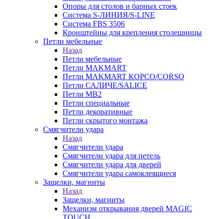
Опоры для столов и барных стоек
Система S-ЛИНИЯ/S-LINE
Система FBS 3506
Кронштейны для крепления столешницы
Петли мебельные
Назад
Петли мебельные
Петли MAKMART
Петли MAKMART КОРСО/CORSO
Петли САЛИЧЕ/SALICE
Петли MB2
Петли специальные
Петли декоративные
Петли скрытого монтажа
Смягчители удара
Назад
Смягчители удара
Смягчители удара для петель
Смягчители удара для дверей
Cмягчители удара самоклеящиеся
Защелки, магниты
Назад
Защелки, магниты
Механизм открывания дверей MAGIC
TOUCH