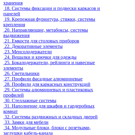
хранения
18.
Системы фиксации и подвески каркасов и
панелей
19.
Крепежная фурнитура, стяжки, системы
крепления
20.
Направляющие, метабоксы, системы
выдвижения
21.
Емкости для столовых приборов
22.
Декоративные элементы
23.
Менсолодержатели
24.
Вешалки и крючки для одежды
25.
Бокалодержатели, рейлинги и навесные
элементы
26.
Светильники
27.
Профили фасадные алюминиевые
28.
Профили для каркасных конструкций
29.
Системы алюминиевых и пластиковых
профилей
30.
Стеллажные системы
31.
Наполнение для шкафов и гардеробных
комнат
32.
Системы раздвижных и складных дверей
33.
Замки для мебели
34.
Модульные блоки, блоки с розетками,
заглушки кабель-канала