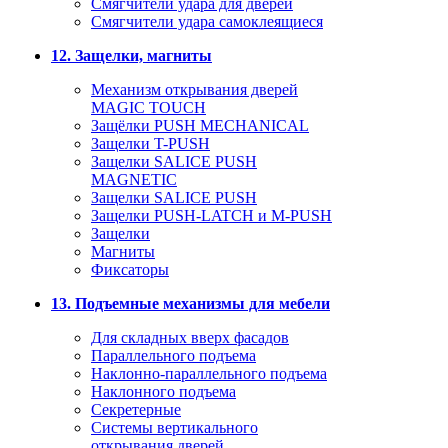
Смягчители удара для дверей
Cмягчители удара самоклеящиеся
12. Защелки, магниты
Механизм открывания дверей
MAGIC TOUCH
Защёлки PUSH MECHANICAL
Защелки T-PUSH
Защелки SALICE PUSH
MAGNETIC
Защелки SALICE PUSH
Защелки PUSH-LATCH и M-PUSH
Защелки
Магниты
Фиксаторы
13. Подъемные механизмы для мебели
Для складных вверх фасадов
Параллельного подъема
Наклонно-параллельного подъема
Наклонного подъема
Секретерные
Системы вертикального
открывания дверей