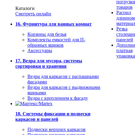
погрузк
товаров
Каталоги
Распил
Смотреть онлайн
длинном
материа
16. Фурнитура для ванных комнат
Резка
Корзины для белья
столешн
Комплекты емкостей для П-
панелей
образных ящиков
Дополни
Аксессуары
платная
упаковка
17. Ведра для мусора, системы
сортировки и хранения
Ведра для каркасов с распашными
фасадами
Ведра для каркасов с выдвижными
ящиками
Ведра с креплением к фасаду
18. Системы фиксации и подвески
каркасов и панелей
Подвески верхних каркасов
Подвески нижних каркасов