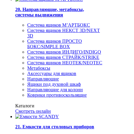
20. Направляющие, метабоксы,
системы выдвижения
Система ящиков М’АРТБОКС
Система ящиков НЕКСТ 3D/NEXT
3D
Система ящиков ПРОСТО
БОКС/SIMPLE BOX
Система ящиков ИНДИГО/INDIGO
Система ящиков СТРАЙК/STRIKE
Система ящиков НЕОТЕК/NEOTEC
Метабоксы
Аксессуары для ящиков
Направляющие
Ящики под духовой шкаф
Направляющие для колонн
Коврики противоскользящие
Каталоги
Смотреть онлайн
21. Емкости для столовых приборов