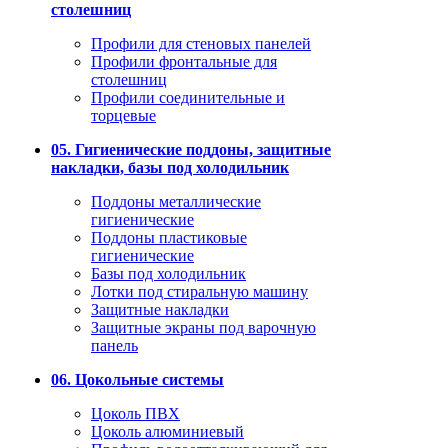
столешниц
Профили для стеновых панелей
Профили фронтальные для
столешниц
Профили соединительные и
торцевые
05. Гигиенические поддоны, защитные
накладки, базы под холодильник
Поддоны металлические
гигиенические
Поддоны пластиковые
гигиенические
Базы под холодильник
Лотки под стиральную машину
Защитные накладки
Защитные экраны под варочную
панель
06. Цокольные системы
Цоколь ПВХ
Цоколь алюминиевый