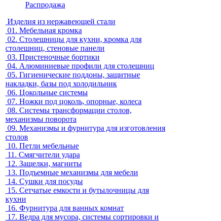
Распродажа
Изделия из нержавеющей стали
01.
Мебельная кромка
02.
Столешницы для кухни, кромка для
столешниц, стеновые панели
03.
Пристеночные бортики
04.
Алюминиевые профили для столешниц
05.
Гигиенические поддоны, защитные
накладки, базы под холодильник
06.
Цокольные системы
07.
Ножки под цоколь, опорные, колеса
08.
Системы трансформации столов,
механизмы поворота
09.
Механизмы и фурнитура для изготовления
столов
10.
Петли мебельные
11.
Смягчители удара
12.
Защелки, магниты
13.
Подъемные механизмы для мебели
14.
Сушки для посуды
15.
Сетчатые емкости и бутылочницы для
кухни
16.
Фурнитура для ванных комнат
17.
Ведра для мусора, системы сортировки и