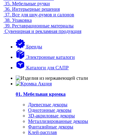
35.
Мебельные ручки
36.
Интерьерные решения
37.
Все для шоу-румов и салонов
38.
Упаковка
39.
Реставрационные материалы
Сувенирная и рекламная продукция
Бренды
Электронные каталоги
Каталоги для САПР
01. Мебельная кромка
Древесные декоры
Однотонные декоры
3D-акриловые декоры
Металлизированные декоры
Фантазийные декоры
Клей-расплав