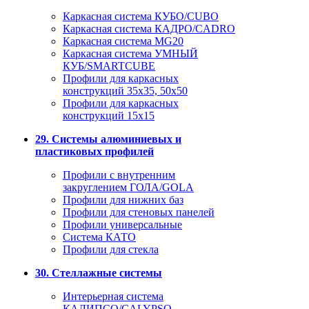
Каркасная система КУБО/CUBO
Каркасная система КАДРО/CADRO
Каркасная система MG20
Каркасная система УМНЫЙ
КУБ/SMARTCUBE
Профили для каркасных
конструкций 35x35, 50x50
Профили для каркасных
конструкций 15х15
29. Системы алюминиевых и
пластиковых профилей
Профили с внутренним
закруглением ГОЛА/GOLA
Профили для нижних баз
Профили для стеновых панелей
Профили универсальные
Система КАТО
Профили для стекла
30. Стеллажные системы
Интерьерная система
КАЛИПСО/CALYPSO