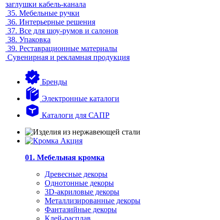
заглушки кабель-канала
35.
Мебельные ручки
36.
Интерьерные решения
37.
Все для шоу-румов и салонов
38.
Упаковка
39.
Реставрационные материалы
Сувенирная и рекламная продукция
Бренды
Электронные каталоги
Каталоги для САПР
01. Мебельная кромка
Древесные декоры
Однотонные декоры
3D-акриловые декоры
Металлизированные декоры
Фантазийные декоры
Клей-расплав