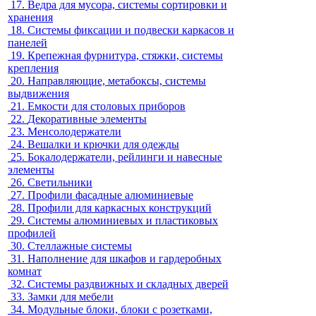
17.
Ведра для мусора, системы сортировки и
хранения
18.
Системы фиксации и подвески каркасов и
панелей
19.
Крепежная фурнитура, стяжки, системы
крепления
20.
Направляющие, метабоксы, системы
выдвижения
21.
Емкости для столовых приборов
22.
Декоративные элементы
23.
Менсолодержатели
24.
Вешалки и крючки для одежды
25.
Бокалодержатели, рейлинги и навесные
элементы
26.
Светильники
27.
Профили фасадные алюминиевые
28.
Профили для каркасных конструкций
29.
Системы алюминиевых и пластиковых
профилей
30.
Стеллажные системы
31.
Наполнение для шкафов и гардеробных
комнат
32.
Системы раздвижных и складных дверей
33.
Замки для мебели
34.
Модульные блоки, блоки с розетками,