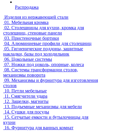
Распродажа
Изделия из нержавеющей стали
01.
Мебельная кромка
02.
Столешницы для кухни, кромка для
столешниц, стеновые панели
03.
Пристеночные бортики
04.
Алюминиевые профили для столешниц
05.
Гигиенические поддоны, защитные
накладки, базы под холодильник
06.
Цокольные системы
07.
Ножки под цоколь, опорные, колеса
08.
Системы трансформации столов,
механизмы поворота
09.
Механизмы и фурнитура для изготовления
столов
10.
Петли мебельные
11.
Смягчители удара
12.
Защелки, магниты
13.
Подъемные механизмы для мебели
14.
Сушки для посуды
15.
Сетчатые емкости и бутылочницы для
кухни
16.
Фурнитура для ванных комнат