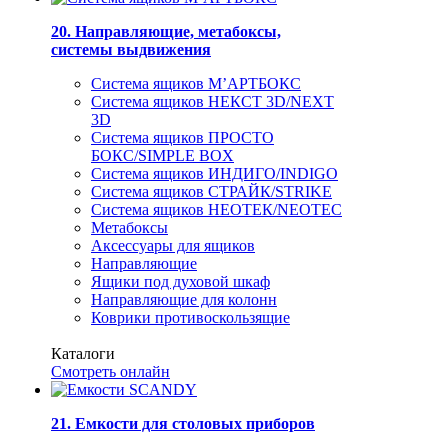
20. Направляющие, метабоксы,
системы выдвижения
Система ящиков М’АРТБОКС
Система ящиков НЕКСТ 3D/NEXT
3D
Система ящиков ПРОСТО
БОКС/SIMPLE BOX
Система ящиков ИНДИГО/INDIGO
Система ящиков СТРАЙК/STRIKE
Система ящиков НЕОТЕК/NEOTEC
Метабоксы
Аксессуары для ящиков
Направляющие
Ящики под духовой шкаф
Направляющие для колонн
Коврики противоскользящие
Каталоги
Смотреть онлайн
21. Емкости для столовых приборов