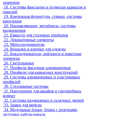
хранения
18.
Системы фиксации и подвески каркасов и
панелей
19.
Крепежная фурнитура, стяжки, системы
крепления
20.
Направляющие, метабоксы, системы
выдвижения
21.
Емкости для столовых приборов
22.
Декоративные элементы
23.
Менсолодержатели
24.
Вешалки и крючки для одежды
25.
Бокалодержатели, рейлинги и навесные
элементы
26.
Светильники
27.
Профили фасадные алюминиевые
28.
Профили для каркасных конструкций
29.
Системы алюминиевых и пластиковых
профилей
30.
Стеллажные системы
31.
Наполнение для шкафов и гардеробных
комнат
32.
Системы раздвижных и складных дверей
33.
Замки для мебели
34.
Модульные блоки, блоки с розетками,
заглушки кабель-канала