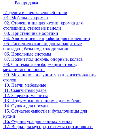
Распродажа
Изделия из нержавеющей стали
01.
Мебельная кромка
02.
Столешницы для кухни, кромка для
столешниц, стеновые панели
03.
Пристеночные бортики
04.
Алюминиевые профили для столешниц
05.
Гигиенические поддоны, защитные
накладки, базы под холодильник
06.
Цокольные системы
07.
Ножки под цоколь, опорные, колеса
08.
Системы трансформации столов,
механизмы поворота
09.
Механизмы и фурнитура для изготовления
столов
10.
Петли мебельные
11.
Смягчители удара
12.
Защелки, магниты
13.
Подъемные механизмы для мебели
14.
Сушки для посуды
15.
Сетчатые емкости и бутылочницы для
кухни
16.
Фурнитура для ванных комнат
17.
Ведра для мусора, системы сортировки и