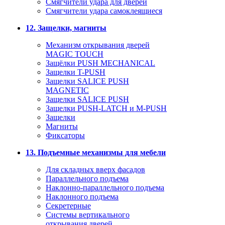
Смягчители удара для дверей
Cмягчители удара самоклеящиеся
12. Защелки, магниты
Механизм открывания дверей
MAGIC TOUCH
Защёлки PUSH MECHANICAL
Защелки T-PUSH
Защелки SALICE PUSH
MAGNETIC
Защелки SALICE PUSH
Защелки PUSH-LATCH и M-PUSH
Защелки
Магниты
Фиксаторы
13. Подъемные механизмы для мебели
Для складных вверх фасадов
Параллельного подъема
Наклонно-параллельного подъема
Наклонного подъема
Секретерные
Системы вертикального
открывания дверей