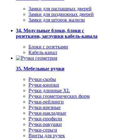
Замки для распашных дверей
Замки для раздвижных дверей
Замки для шторок жалюзи
34. Модульные блоки, блоки с
розетками, заглушки кабель-канала
Блоки с розетками
Кабель-канал
35. Мебельные ручки
Ручки-скобы
Ручки-кнопки
Ручки длинные XL
Ручки геометрических форм
Ручки-рейлинги
Ручки-врезные
Ручки-накладные
Ручки-профили
Ручки-ракушки
Ручки-серьги
Винты для ручек