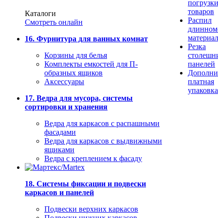
погрузк
товаров
Каталоги
Распил
Смотреть онлайн
длинном
материа
16. Фурнитура для ванных комнат
Резка
Корзины для белья
столешн
Комплекты емкостей для П-
панелей
образных ящиков
Дополни
Аксессуары
платная
упаковка
17. Ведра для мусора, системы
сортировки и хранения
Ведра для каркасов с распашными
фасадами
Ведра для каркасов с выдвижными
ящиками
Ведра с креплением к фасаду
18. Системы фиксации и подвески
каркасов и панелей
Подвески верхних каркасов
Подвески нижних каркасов