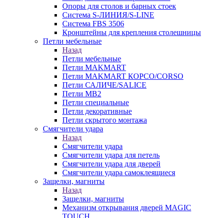
Опоры для столов и барных стоек
Система S-ЛИНИЯ/S-LINE
Система FBS 3506
Кронштейны для крепления столешницы
Петли мебельные
Назад
Петли мебельные
Петли MAKMART
Петли MAKMART КОРСО/CORSO
Петли САЛИЧЕ/SALICE
Петли MB2
Петли специальные
Петли декоративные
Петли скрытого монтажа
Смягчители удара
Назад
Смягчители удара
Смягчители удара для петель
Смягчители удара для дверей
Cмягчители удара самоклеящиеся
Защелки, магниты
Назад
Защелки, магниты
Механизм открывания дверей MAGIC
TOUCH