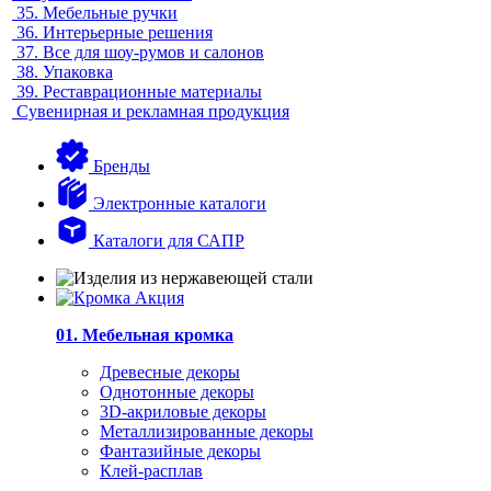
35.
Мебельные ручки
36.
Интерьерные решения
37.
Все для шоу-румов и салонов
38.
Упаковка
39.
Реставрационные материалы
Сувенирная и рекламная продукция
Бренды
Электронные каталоги
Каталоги для САПР
01. Мебельная кромка
Древесные декоры
Однотонные декоры
3D-акриловые декоры
Металлизированные декоры
Фантазийные декоры
Клей-расплав