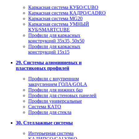
Каркасная система КУБО/CUBO
Каркасная система КАДРО/CADRO
Каркасная система MG20
Каркасная система УМНЫЙ
КУБ/SMARTCUBE
Профили для каркасных
конструкций 35x35, 50x50
Профили для каркасных
конструкций 15х15
29. Системы алюминиевых и
пластиковых профилей
Профили с внутренним
закруглением ГОЛА/GOLA
Профили для нижних баз
Профили для стеновых панелей
Профили универсальные
Система КАТО
Профили для стекла
30. Стеллажные системы
Интерьерная система
КАЛИПСО/CALYPSO