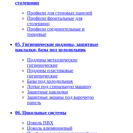
столешниц
Профили для стеновых панелей
Профили фронтальные для
столешниц
Профили соединительные и
торцевые
05. Гигиенические поддоны, защитные
накладки, базы под холодильник
Поддоны металлические
гигиенические
Поддоны пластиковые
гигиенические
Базы под холодильник
Лотки под стиральную машину
Защитные накладки
Защитные экраны под варочную
панель
06. Цокольные системы
Цоколь ПВХ
Цоколь алюминиевый