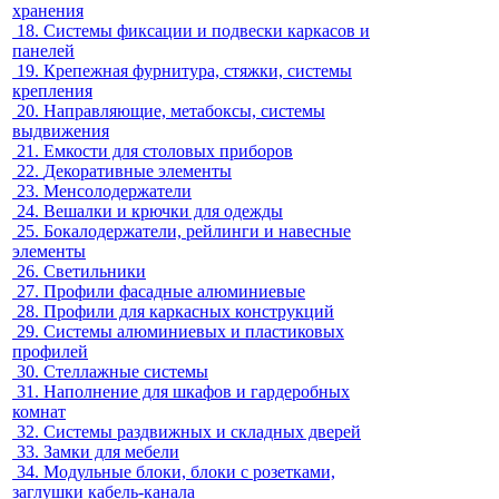
хранения
18.
Системы фиксации и подвески каркасов и
панелей
19.
Крепежная фурнитура, стяжки, системы
крепления
20.
Направляющие, метабоксы, системы
выдвижения
21.
Емкости для столовых приборов
22.
Декоративные элементы
23.
Менсолодержатели
24.
Вешалки и крючки для одежды
25.
Бокалодержатели, рейлинги и навесные
элементы
26.
Светильники
27.
Профили фасадные алюминиевые
28.
Профили для каркасных конструкций
29.
Системы алюминиевых и пластиковых
профилей
30.
Стеллажные системы
31.
Наполнение для шкафов и гардеробных
комнат
32.
Системы раздвижных и складных дверей
33.
Замки для мебели
34.
Модульные блоки, блоки с розетками,
заглушки кабель-канала