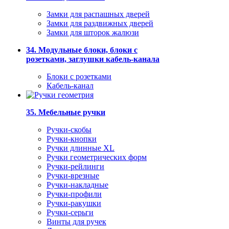
Замки для распашных дверей
Замки для раздвижных дверей
Замки для шторок жалюзи
34. Модульные блоки, блоки с
розетками, заглушки кабель-канала
Блоки с розетками
Кабель-канал
35. Мебельные ручки
Ручки-скобы
Ручки-кнопки
Ручки длинные XL
Ручки геометрических форм
Ручки-рейлинги
Ручки-врезные
Ручки-накладные
Ручки-профили
Ручки-ракушки
Ручки-серьги
Винты для ручек