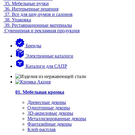
35.
Мебельные ручки
36.
Интерьерные решения
37.
Все для шоу-румов и салонов
38.
Упаковка
39.
Реставрационные материалы
Сувенирная и рекламная продукция
Бренды
Электронные каталоги
Каталоги для САПР
01. Мебельная кромка
Древесные декоры
Однотонные декоры
3D-акриловые декоры
Металлизированные декоры
Фантазийные декоры
Клей-расплав