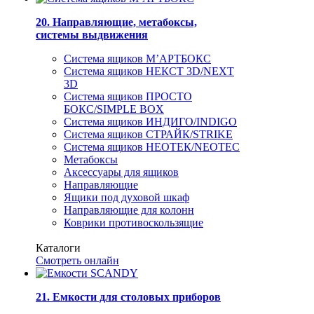
20. Направляющие, метабоксы,
системы выдвижения
Система ящиков М’АРТБОКС
Система ящиков НЕКСТ 3D/NEXT
3D
Система ящиков ПРОСТО
БОКС/SIMPLE BOX
Система ящиков ИНДИГО/INDIGO
Система ящиков СТРАЙК/STRIKE
Система ящиков НЕОТЕК/NEOTEC
Метабоксы
Аксессуары для ящиков
Направляющие
Ящики под духовой шкаф
Направляющие для колонн
Коврики противоскользящие
Каталоги
Смотреть онлайн
21. Емкости для столовых приборов