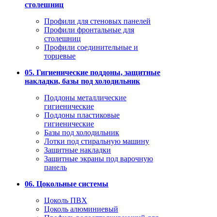
столешниц
Профили для стеновых панелей
Профили фронтальные для
столешниц
Профили соединительные и
торцевые
05. Гигиенические поддоны, защитные
накладки, базы под холодильник
Поддоны металлические
гигиенические
Поддоны пластиковые
гигиенические
Базы под холодильник
Лотки под стиральную машину
Защитные накладки
Защитные экраны под варочную
панель
06. Цокольные системы
Цоколь ПВХ
Цоколь алюминиевый