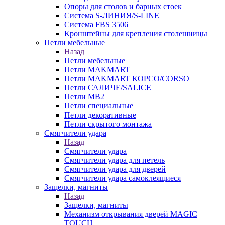
Опоры для столов и барных стоек
Система S-ЛИНИЯ/S-LINE
Система FBS 3506
Кронштейны для крепления столешницы
Петли мебельные
Назад
Петли мебельные
Петли MAKMART
Петли MAKMART КОРСО/CORSO
Петли САЛИЧЕ/SALICE
Петли MB2
Петли специальные
Петли декоративные
Петли скрытого монтажа
Смягчители удара
Назад
Смягчители удара
Смягчители удара для петель
Смягчители удара для дверей
Cмягчители удара самоклеящиеся
Защелки, магниты
Назад
Защелки, магниты
Механизм открывания дверей MAGIC
TOUCH