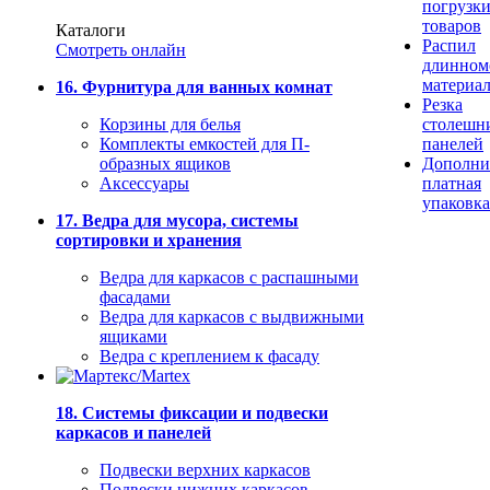
погрузк
товаров
Каталоги
Распил
Смотреть онлайн
длинном
материа
16. Фурнитура для ванных комнат
Резка
Корзины для белья
столешн
Комплекты емкостей для П-
панелей
образных ящиков
Дополни
Аксессуары
платная
упаковка
17. Ведра для мусора, системы
сортировки и хранения
Ведра для каркасов с распашными
фасадами
Ведра для каркасов с выдвижными
ящиками
Ведра с креплением к фасаду
18. Системы фиксации и подвески
каркасов и панелей
Подвески верхних каркасов
Подвески нижних каркасов