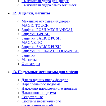
Смягчители удара для дверей
Cмягчители удара самоклеящиеся
12. Защелки, магниты
Механизм открывания дверей
MAGIC TOUCH
Защёлки PUSH MECHANICAL
Защелки T-PUSH
Защелки SALICE PUSH
MAGNETIC
Защелки SALICE PUSH
Защелки PUSH-LATCH и M-PUSH
Защелки
Магниты
Фиксаторы
13. Подъемные механизмы для мебели
Для складных вверх фасадов
Параллельного подъема
Наклонно-параллельного подъема
Наклонного подъема
Секретерные
Системы вертикального
открывания дверей