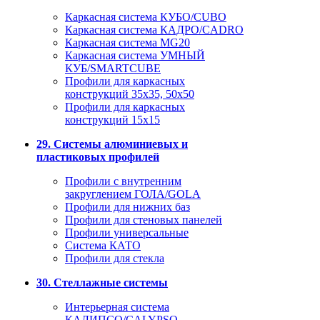
Каркасная система КУБО/CUBO
Каркасная система КАДРО/CADRO
Каркасная система MG20
Каркасная система УМНЫЙ
КУБ/SMARTCUBE
Профили для каркасных
конструкций 35x35, 50x50
Профили для каркасных
конструкций 15х15
29. Системы алюминиевых и
пластиковых профилей
Профили с внутренним
закруглением ГОЛА/GOLA
Профили для нижних баз
Профили для стеновых панелей
Профили универсальные
Система КАТО
Профили для стекла
30. Стеллажные системы
Интерьерная система
КАЛИПСО/CALYPSO