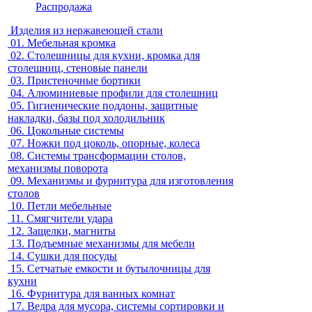
Распродажа
Изделия из нержавеющей стали
01.
Мебельная кромка
02.
Столешницы для кухни, кромка для
столешниц, стеновые панели
03.
Пристеночные бортики
04.
Алюминиевые профили для столешниц
05.
Гигиенические поддоны, защитные
накладки, базы под холодильник
06.
Цокольные системы
07.
Ножки под цоколь, опорные, колеса
08.
Системы трансформации столов,
механизмы поворота
09.
Механизмы и фурнитура для изготовления
столов
10.
Петли мебельные
11.
Смягчители удара
12.
Защелки, магниты
13.
Подъемные механизмы для мебели
14.
Сушки для посуды
15.
Сетчатые емкости и бутылочницы для
кухни
16.
Фурнитура для ванных комнат
17.
Ведра для мусора, системы сортировки и