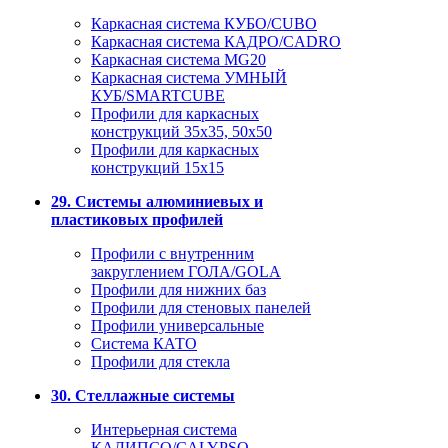
Каркасная система КУБО/CUBO
Каркасная система КАДРО/CADRO
Каркасная система MG20
Каркасная система УМНЫЙ
КУБ/SMARTCUBE
Профили для каркасных
конструкций 35x35, 50x50
Профили для каркасных
конструкций 15х15
29. Системы алюминиевых и
пластиковых профилей
Профили с внутренним
закруглением ГОЛА/GOLA
Профили для нижних баз
Профили для стеновых панелей
Профили универсальные
Система КАТО
Профили для стекла
30. Стеллажные системы
Интерьерная система
КАЛИПСО/CALYPSO