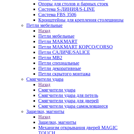
Опоры для столов и барных стоек
Система S-ЛИНИЯ/S-LINE
Система FBS 3506
Кронштейны для крепления столешницы
Петли мебельные
Назад
Петли мебельные
Петли MAKMART
Петли MAKMART КОРСО/CORSO
Петли САЛИЧЕ/SALICE
Петли MB2
Петли специальные
Петли декоративные
Петли скрытого монтажа
Смягчители удара
Назад
Смягчители удара
Смягчители удара для петель
Смягчители удара для дверей
Cмягчители удара самоклеящиеся
Защелки, магниты
Назад
Защелки, магниты
Механизм открывания дверей MAGIC
TOUCH