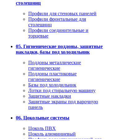
столешниц
Профили для стеновых панелей
Профили фронтальные для
столешниц
Профили соединительные и
торцевые
05. Гигиенические поддоны, защитные
накладки, базы под холодильник
Поддоны металлические
гигиенические
Поддоны пластиковые
гигиенические
Базы под холодильник
Лотки под стиральную машину
Защитные накладки
Защитные экраны под варочную
панель
06. Цокольные системы
Цоколь ПВХ
Цоколь алюминиевый