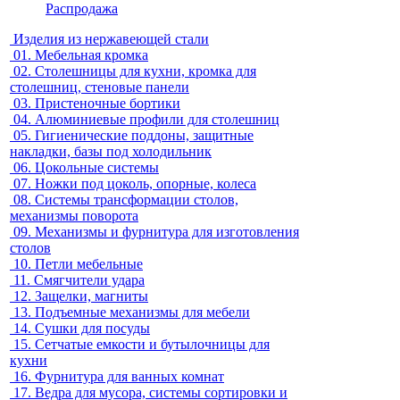
Распродажа
Изделия из нержавеющей стали
01.
Мебельная кромка
02.
Столешницы для кухни, кромка для
столешниц, стеновые панели
03.
Пристеночные бортики
04.
Алюминиевые профили для столешниц
05.
Гигиенические поддоны, защитные
накладки, базы под холодильник
06.
Цокольные системы
07.
Ножки под цоколь, опорные, колеса
08.
Системы трансформации столов,
механизмы поворота
09.
Механизмы и фурнитура для изготовления
столов
10.
Петли мебельные
11.
Смягчители удара
12.
Защелки, магниты
13.
Подъемные механизмы для мебели
14.
Сушки для посуды
15.
Сетчатые емкости и бутылочницы для
кухни
16.
Фурнитура для ванных комнат
17.
Ведра для мусора, системы сортировки и