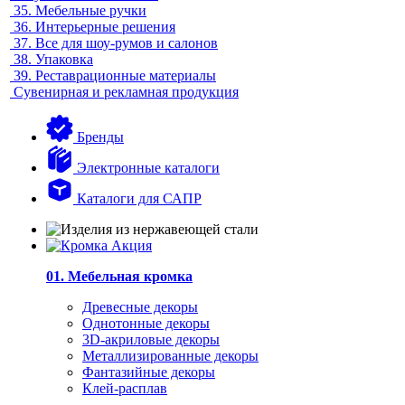
35.
Мебельные ручки
36.
Интерьерные решения
37.
Все для шоу-румов и салонов
38.
Упаковка
39.
Реставрационные материалы
Сувенирная и рекламная продукция
Бренды
Электронные каталоги
Каталоги для САПР
01. Мебельная кромка
Древесные декоры
Однотонные декоры
3D-акриловые декоры
Металлизированные декоры
Фантазийные декоры
Клей-расплав