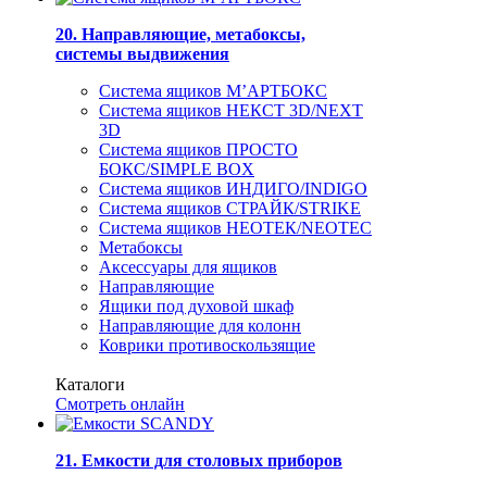
20. Направляющие, метабоксы,
системы выдвижения
Система ящиков М’АРТБОКС
Система ящиков НЕКСТ 3D/NEXT
3D
Система ящиков ПРОСТО
БОКС/SIMPLE BOX
Система ящиков ИНДИГО/INDIGO
Система ящиков СТРАЙК/STRIKE
Система ящиков НЕОТЕК/NEOTEC
Метабоксы
Аксессуары для ящиков
Направляющие
Ящики под духовой шкаф
Направляющие для колонн
Коврики противоскользящие
Каталоги
Смотреть онлайн
21. Емкости для столовых приборов