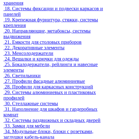
хранения
18.
Системы фиксации и подвески каркасов и
панелей
19.
Крепежная фурнитура, стяжки, системы
крепления
20.
Направляющие, метабоксы, системы
выдвижения
21.
Емкости для столовых приборов
22.
Декоративные элементы
23.
Менсолодержатели
24.
Вешалки и крючки для одежды
25.
Бокалодержатели, рейлинги и навесные
элементы
26.
Светильники
27.
Профили фасадные алюминиевые
28.
Профили для каркасных конструкций
29.
Системы алюминиевых и пластиковых
профилей
30.
Стеллажные системы
31.
Наполнение для шкафов и гардеробных
комнат
32.
Системы раздвижных и складных дверей
33.
Замки для мебели
34.
Модульные блоки, блоки с розетками,
заглушки кабель-канала