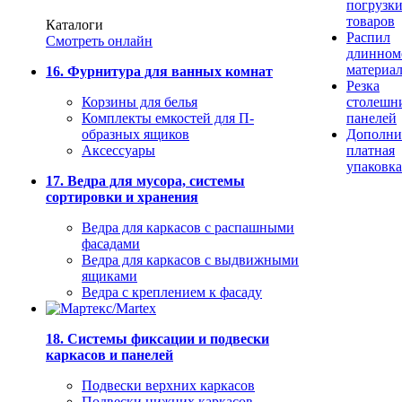
погрузк
товаров
Каталоги
Распил
Смотреть онлайн
длинном
материа
16. Фурнитура для ванных комнат
Резка
Корзины для белья
столешн
Комплекты емкостей для П-
панелей
образных ящиков
Дополни
Аксессуары
платная
упаковка
17. Ведра для мусора, системы
сортировки и хранения
Ведра для каркасов с распашными
фасадами
Ведра для каркасов с выдвижными
ящиками
Ведра с креплением к фасаду
18. Системы фиксации и подвески
каркасов и панелей
Подвески верхних каркасов
Подвески нижних каркасов