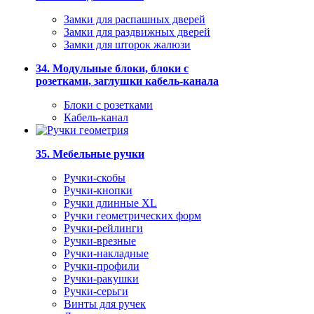
Замки для распашных дверей
Замки для раздвижных дверей
Замки для шторок жалюзи
34. Модульные блоки, блоки с
розетками, заглушки кабель-канала
Блоки с розетками
Кабель-канал
35. Мебельные ручки
Ручки-скобы
Ручки-кнопки
Ручки длинные XL
Ручки геометрических форм
Ручки-рейлинги
Ручки-врезные
Ручки-накладные
Ручки-профили
Ручки-ракушки
Ручки-серьги
Винты для ручек