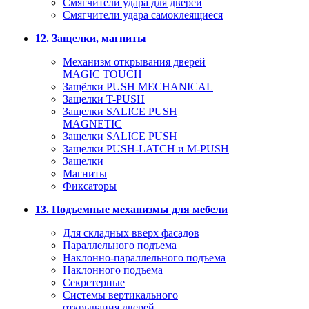
Смягчители удара для дверей
Cмягчители удара самоклеящиеся
12. Защелки, магниты
Механизм открывания дверей
MAGIC TOUCH
Защёлки PUSH MECHANICAL
Защелки T-PUSH
Защелки SALICE PUSH
MAGNETIC
Защелки SALICE PUSH
Защелки PUSH-LATCH и M-PUSH
Защелки
Магниты
Фиксаторы
13. Подъемные механизмы для мебели
Для складных вверх фасадов
Параллельного подъема
Наклонно-параллельного подъема
Наклонного подъема
Секретерные
Системы вертикального
открывания дверей